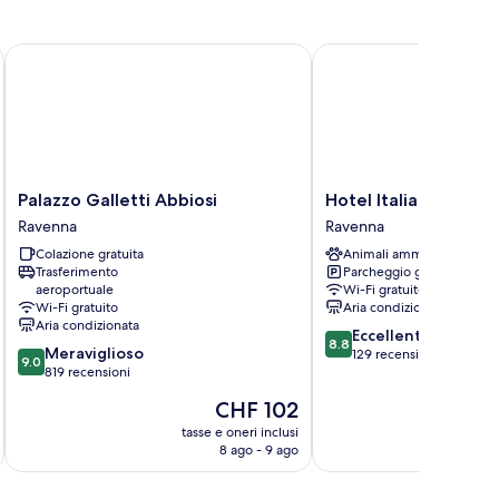
Palazzo Galletti Abbiosi
Hotel Italia
Palazzo
Hotel
Palazzo Galletti Abbiosi
Hotel Italia
Galletti
Italia
Ravenna
Ravenna
Abbiosi
Ravenna
Colazione gratuita
Animali ammessi
Ravenna
Trasferimento
Parcheggio gratuito
aeroportuale
Wi-Fi gratuito
Wi-Fi gratuito
Aria condizionata
Aria condizionata
8.8
Eccellente
8.8
9.0
Meraviglioso
su
129 recensioni
9.0
su
819 recensioni
10,
10,
Eccellente,
Il
CHF 102
Meraviglioso,
129
prezzo
819
tasse e oneri inclusi
t
recensioni
attuale
8 ago - 9 ago
recensioni
è
CHF 102