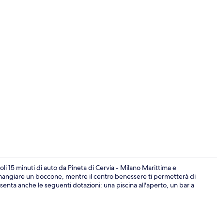
Piscina all'ap
i 15 minuti di auto da Pineta di Cervia - Milano Marittima e
 a mangiare un boccone, mentre il centro benessere ti permetterà di
esenta anche le seguenti dotazioni: una piscina all'aperto, un bar a
Una cassafor