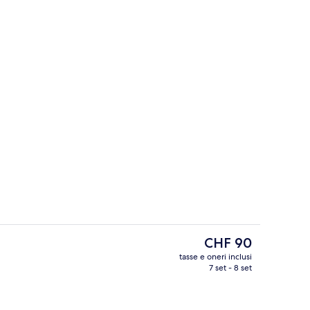
erto, lettini
Doccia, set di cortesia gratuito, asciug
Il
CHF 90
prezzo
tasse e oneri inclusi
attuale
7 set - 8 set
te in camera, una scrivania
Bar (in loco)
è
CHF 90