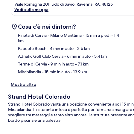
Viale Romagna 201, Lido di Savio, Ravenna, RA, 48125
Vedi sulla mappa
Cosa c’è nei dintorni?
Pineta di Cervia - Milano Marittima
- 16 min a piedi
- 1.4
km
Papeete Beach
- 4 min in auto
- 3.6 km
Ma
Adriatic Golf Club Cervia
- 6 min in auto
- 5.4 km
Terme di Cervia
- 9 min in auto
- 7.1 km
Mirabilandia
- 15 min in auto
- 13.9 km
Mostra altro
Strand Hotel Colorado
Strand Hotel Colorado vanta una posizione conveniente a soli 15 minu
Mirabilandia. Il ristorante in loco è perfetto per fermarsi a mangiar
scegliere tra massaggi e tanto altro ancora. La struttura presenta anc
bordo piscina e una palestra.