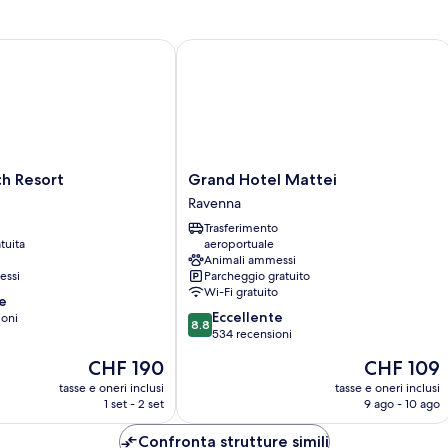
Resort
Grand Hotel Mattei
Grand
h Resort
Grand Hotel Mattei
Hotel
Ravenna
Mattei
Trasferimento
Ravenna
tuita
aeroportuale
Animali ammessi
essi
Parcheggio gratuito
Wi-Fi gratuito
e
8.8
Eccellente
ioni
8.8
su
534 recensioni
10,
Il
Il
CHF 190
CHF 109
Eccellente,
prezzo
prezzo
534
tasse e oneri inclusi
tasse e oneri inclusi
attuale
attuale
1 set - 2 set
9 ago - 10 ago
recensioni
è
è
CHF 190
CHF 109
Confronta strutture simili