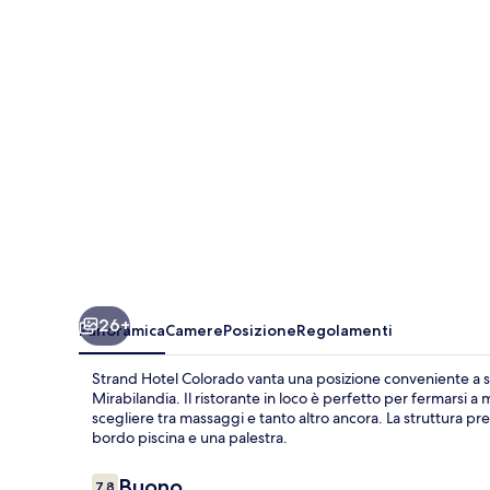
26+
Panoramica
Camere
Posizione
Regolamenti
Strand Hotel Colorado vanta una posizione conveniente a sol
Mirabilandia. Il ristorante in loco è perfetto per fermarsi
scegliere tra massaggi e tanto altro ancora. La struttura pr
bordo piscina e una palestra.
Recensioni
Buono
7.8