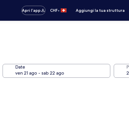
•
Apri l’app
CHF
Aggiungi la tua struttura
Date
P