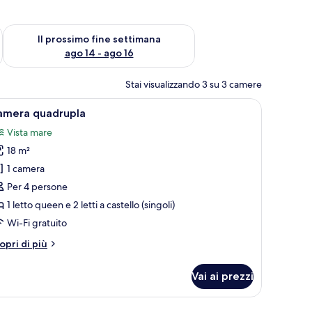
ne settimana, ago 7 - ago 9
Verifica la disponibilità per il prossimo fine settimana, ago 14 
Il prossimo fine settimana
ago 14 - ago 16
Stai visualizzando 3 su 3 camere
 scrivania con un computer, una sedia, una televisione e vista mare.
pri
Una camera d'albergo con un letto, una scriva
4
amera quadrupla
utte
Vista mare
18 m²
oto
er
1 camera
amera
Per 4 persone
uadrupla
1 letto queen e 2 letti a castello (singoli)
Wi-Fi gratuito
tri
opri di più
ttagli
r
Vai ai prezzi
amera
adrupla