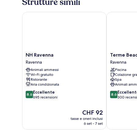
Strutture simili
o
2
NH Ravenna
Terme Beach 
letti
singoli
NH
Terme
NH Ravenna
Terme Beac
Ravenna
Beach
Ravenna
Ravenna
Ravenna
Resort
Animali ammessi
Piscina
Ravenna
Wi-Fi gratuito
Colazione gra
Ristorante
Spa
Aria condizionata
Animali amm
8.6
8.6
Eccellente
Eccellent
8.6
8.6
su
su
695 recensioni
300 recens
10,
10,
Eccellente,
Eccellente,
Il
CHF 92
695
300
prezzo
tasse e oneri inclusi
recensioni
recensioni
attuale
6 set - 7 set
è
CHF 92