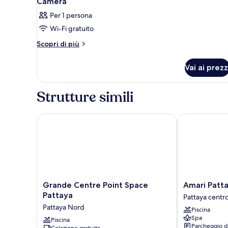
Camera
Per 1 persona
Wi-Fi gratuito
Altri
Scopri di più
dettagli
per
Vai ai prezz
Camera
Strutture simili
Grande Centre Point Space Pattaya
Amari Pattaya
Grande
Amari
Grande Centre Point Space
Amari Patt
Centre
Pattaya
Pattaya
Pattaya centr
Point
Pattaya
Pattaya Nord
Piscina
Space
centro
Spa
Pattaya
Piscina
Parcheggio d