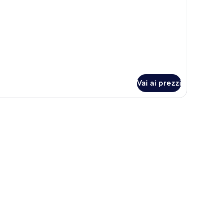
r
amera
Vai ai prezzi