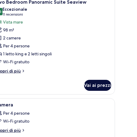
7
a
wo Bedroom Panoramic Suite Seaview
utte
ew
Eccezionale
6
9.6 su 10
(11
11 recensioni
oto
recensioni)
Vista mare
er
98 m²
wo
2 camere
edroom
Per 4 persone
anoramic
1 letto king e 2 letti singoli
uite
eaview
Wi-Fi gratuito
tri
opri di più
ttagli
r
Vai ai prezzi
wo
edroom
noramic
etto grande, una scrivania, una sedia e una TV.
pri
Una camera d'hotel moderna con un grande letto
7
ite
amera
utte
aview
Per 4 persone
Wi-Fi gratuito
oto
er
tri
opri di più
ttagli
amera