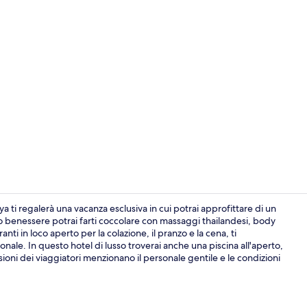
Hall
 ti regalerà una vacanza esclusiva in cui potrai approfittare di un
o benessere potrai farti coccolare con massaggi thailandesi, body
i in loco aperto per la colazione, il pranzo e la cena, ti
2 ristoranti;
onale. In questo hotel di lusso troverai anche una piscina all'aperto,
ioni dei viaggiatori menzionano il personale gentile e le condizioni