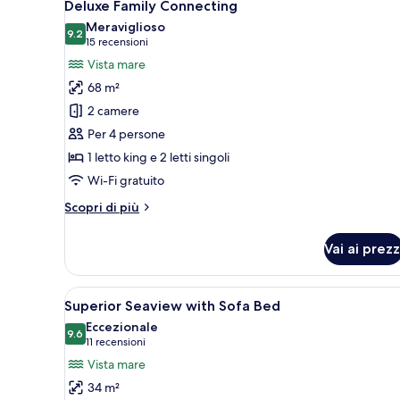
8
Deluxe Family Connecting
tutte
Meraviglioso
le
9.2
9.2 su 10
(15
15 recensioni
foto
recensioni)
Vista mare
per
68 m²
Deluxe
2 camere
Family
Per 4 persone
Connecting
1 letto king e 2 letti singoli
Wi-Fi gratuito
Altri
Scopri di più
dettagli
per
Vai ai prezz
Deluxe
Family
Connecting
Apri
Una camera d'albergo moderna c
8
Superior Seaview with Sofa Bed
tutte
Eccezionale
le
9.6
9.6 su 10
(11
11 recensioni
foto
recensioni)
Vista mare
per
34 m²
Superior