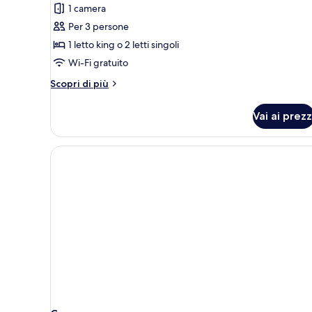
1 camera
Seaview
Per 3 persone
with
1 letto king o 2 letti singoli
Sofa
Bed
Wi-Fi gratuito
Altri
Scopri di più
dettagli
per
Vai ai prezz
Superior
Seaview
with
Sofa
Bed