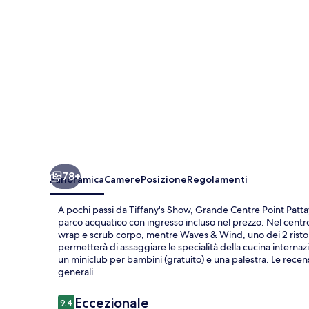
78+
Panoramica
Camere
Posizione
Regolamenti
A pochi passi da Tiffany's Show, Grande Centre Point Pattaya
parco acquatico con ingresso incluso nel prezzo. Nel centr
wrap e scrub corpo, mentre Waves & Wind, uno dei 2 ristorant
permetterà di assaggiare le specialità della cucina internazi
un miniclub per bambini (gratuito) e una palestra. Le recens
generali.
Recensioni
Eccezionale
9.4
9.4 su 10