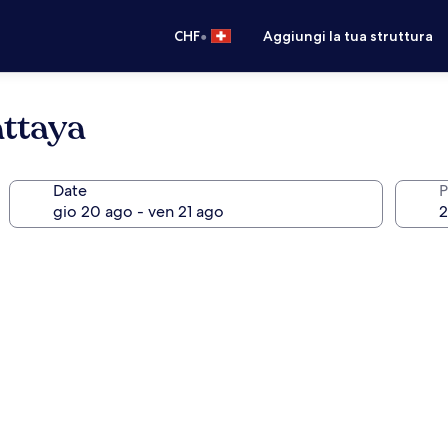
•
CHF
Aggiungi la tua struttura
attaya
Date
P