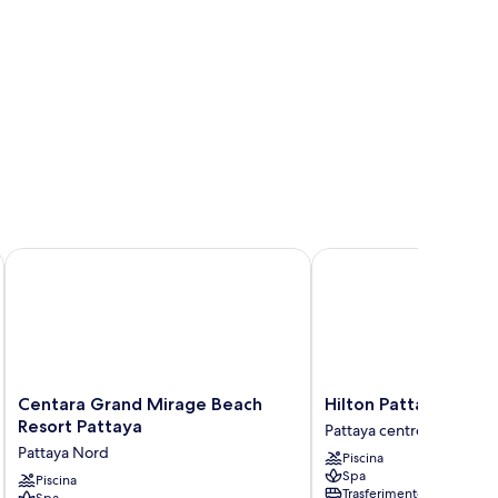
Centara Grand Mirage Beach Resort Pattaya
Hilton Pattaya
Centara
Hilton
Centara Grand Mirage Beach
Hilton Pattaya
Grand
Pattaya
Resort Pattaya
Pattaya centro
Mirage
Pattaya
Pattaya Nord
Piscina
Beach
centro
Spa
Resort
Piscina
Trasferimento