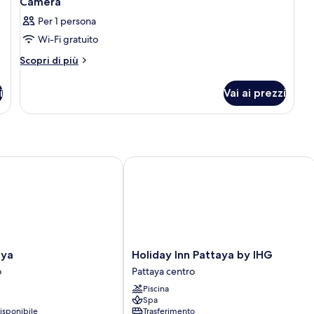
Camera
Per 1 persona
Wi-Fi gratuito
Altri
Scopri di più
dettagli
per
i
Vai ai prezzi
Camera
Holiday Inn Pattaya by IHG
Holiday
aya
Holiday Inn Pattaya by IHG
Inn
o
Pattaya centro
Pattaya
Piscina
by
Spa
IHG
isponibile
Trasferimento