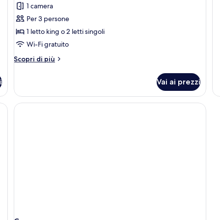
1 camera
pe
Seaview
C
Per 3 persone
with
1 letto king o 2 letti singoli
Sofa
Bed
Wi-Fi gratuito
Altri
Scopri di più
dettagli
per
i
Vai ai prezzi
Deluxe
Seaview
with
Sofa
Bed