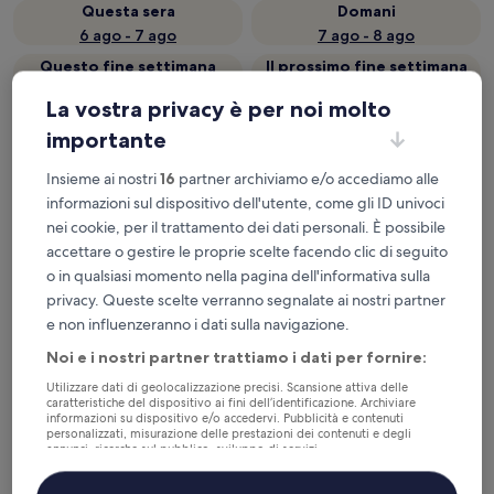
Questa sera
Domani
6 ago - 7 ago
7 ago - 8 ago
Questo fine settimana
Il prossimo fine settimana
7 ago - 9 ago
14 ago - 16 ago
La vostra privacy è per noi molto
Dove alloggerai Provenza-
importante
Alpi-Costa Azzurra?
Insieme ai nostri
16
partner archiviamo e/o accediamo alle
informazioni sul dispositivo dell'utente, come gli ID univoci
I migliori hotel a Nizza (e dintorni)
nei cookie, per il trattamento dei dati personali. È possibile
accettare o gestire le proprie scelte facendo clic di seguito
Hôtel Vacances Bleues Le Royal
Hotel Bea
o in qualsiasi momento nella pagina dell'informativa sulla
privacy. Queste scelte verranno segnalate ai nostri partner
e non influenzeranno i dati sulla navigazione.
Noi e i nostri partner trattiamo i dati per fornire:
Utilizzare dati di geolocalizzazione precisi. Scansione attiva delle
caratteristiche del dispositivo ai fini dell’identificazione. Archiviare
informazioni su dispositivo e/o accedervi. Pubblicità e contenuti
personalizzati, misurazione delle prestazioni dei contenuti e degli
Hôtel Vacances Bleues Le Royal
Hotel 
annunci, ricerche sul pubblico, sviluppo di servizi.
Elenco dei partner (fornitori)
3
4