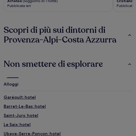
Alfonso
(soggiorno di 1 notte)
Cristiano
(
Pubblicata ieri
Pubblicata 1
Scopri di più sui dintorni di
Provenza-Alpi-Costa Azzurra
Non smettere di esplorare
Alloggi
Garéoult: hotel
Barret-Le-Bas: hotel
Saint-Jurs: hotel
Le Saix: hotel
Ubaye-Serre-Ponçon: hotel