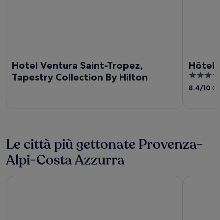
Hotel Ventura Saint-Tropez,
Hôtel 
5
Tapestry Collection By Hilton
out
8.4
/
10
Ot
of
5
Le città più gettonate Provenza-
Alpi-Costa Azzurra
Cannes
Saint-Trop