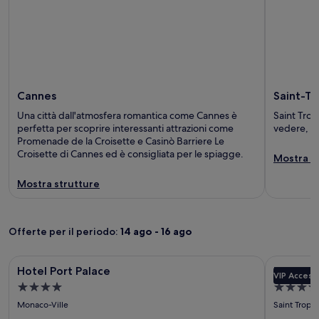
Cannes
Saint-T
Una città dall'atmosfera romantica come Cannes è
Saint Trop
perfetta per scoprire interessanti attrazioni come
vedere, co
Promenade de la Croisette e Casinò Barriere Le
Croisette di Cannes ed è consigliata per le spiagge.
Mostra s
Mostra strutture
Offerte per il periodo:
14 ago - 16 ago
Galleria
Hotel Port Palace
Galleria
Hôtel Le M
Hotel Port Palace
Hôtel Le
VIP Access
fotografica
fotograf
Struttura
Struttura
di
di
a
a
Monaco-Ville
Saint Trope
Hotel
Hôtel
4.0
4.0