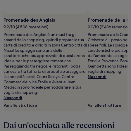
Promenade des Anglais
Promenade de la Cr
9.2/10 (4’508 recensioni)
9.0/10 (2’436 recensioni
Promenade des Anglais è un must tra gli
Promenade de la Croiset
amanti dello shopping, quindi prepara la tua
Croisette è il posto perf
carta di credito e dirigiti in zona Centro città di
spese folli. Le spiagge 
Nizza! Le spiagge sono una delle
caratteristiche più app
caratteristiche più apprezzate di questa zona
dall'ambiente accoglien
ideale per le passeggiate romantiche.
Forville Provencal Foo
Passeggiando tra negozi e ristoranti, potrai
Gambetta sono l'ideale 
curiosare tra l'offerta di prodotti e assaggiare
voglia di shopping.
le specialità locali. Cours Saleya, Centro
Nascondi
Commerciale Nice Étoile e Avenue Jean
Médecin sono l'ideale per soddisfare la tua
voglia di shopping.
Nascondi
Vai alle strutture
Vai alle strutture
Dai un'occhiata alle recensioni