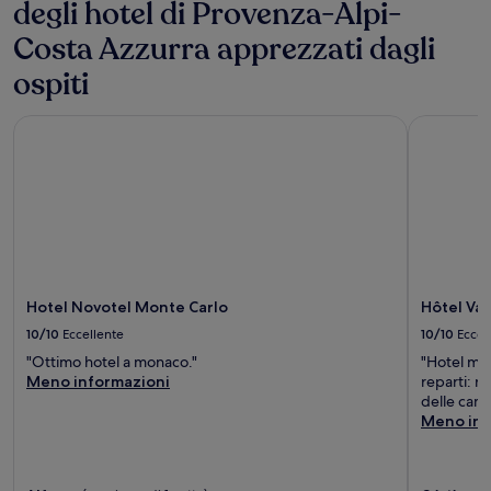
degli hotel di Provenza-Alpi-
Costa Azzurra apprezzati dagli
ospiti
Hotel Novotel Monte Carlo
Hôtel Vaca
Hotel Novotel Monte Carlo
Hôtel Va
10/10
Eccellente
10/10
Eccel
"Ottimo hotel a monaco."
"Hotel mol
Meno informazioni
reparti: ré
delle came
Meno inf