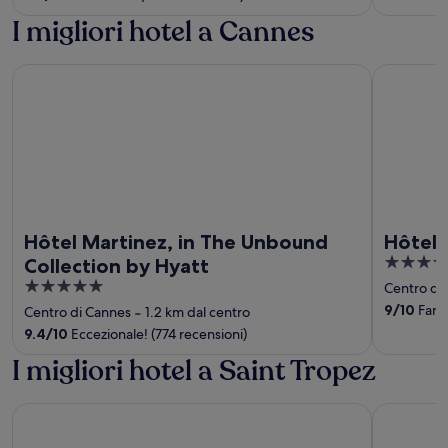
5
I migliori hotel a Cannes
Hôtel Martinez, in The Unbound Collection by Hyatt
Hôtel Barr
Hôtel Martinez, in The Unbound
Hôtel 
4
Collection by Hyatt
out
5
Centro di
of
out
9
/
10
Fanta
Centro di Cannes
‐
1.2 km dal centro
5
of
9.4
/
10
Eccezionale! (774 recensioni)
5
I migliori hotel a Saint Tropez
Hotel Ventura Saint-Tropez, Tapestry Collection By Hilton
Hôtel La M