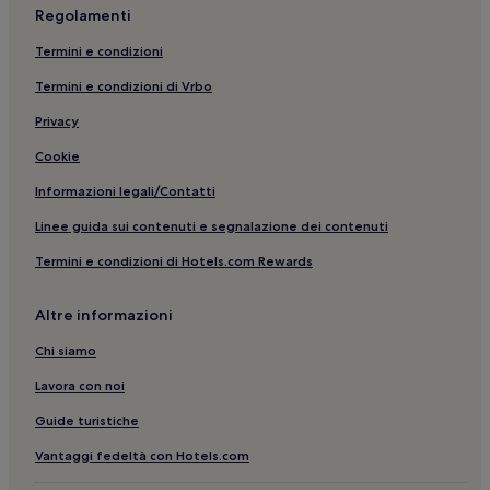
Regolamenti
Marsiglia: hotel
Termini e condizioni
Saint-Maximin-La-Sainte-Baume: B&B
Termini e condizioni di Vrbo
Saint-André-D'embrun: hotel
Privacy
Fréjus: hotel
Cookie
Hyères: Hotel con parcheggio
Informazioni legali/Contatti
Hyères: Appartamenti
Hyères: hotel a 3 stelle
Linee guida sui contenuti e segnalazione dei contenuti
Hyères: hotel a 4 stelle
Termini e condizioni di Hotels.com Rewards
Gassin: hotel
Altre informazioni
Grimaud: hotel
Chi siamo
Saint Tropez: hotel
Lavora con noi
Gorbio: hotel
Guide turistiche
Roussillon: Appartamenti
Entrecasteaux: hotel
Vantaggi fedeltà con Hotels.com
Gémenos: hotel