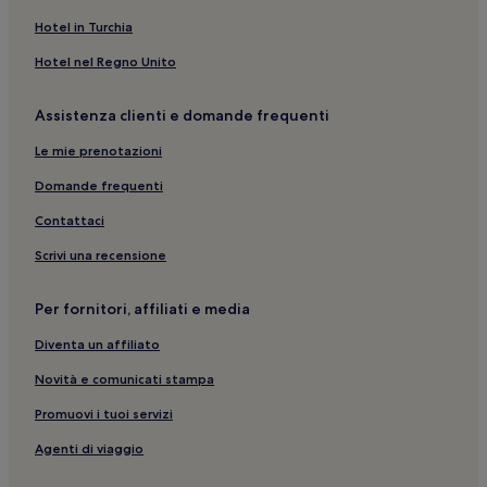
Sainte Maxime: hotel
Hotel in Turchia
Rians: hotel
Hotel nel Regno Unito
Nizza: Hotel con piscina
Assistenza clienti e domande frequenti
Nizza: B&B
Le mie prenotazioni
Nizza: Hotel economici
Domande frequenti
Nizza: hotel a 4 stelle
Contattaci
Nizza: Hotel sulla spiaggia
Nizza: hotel
Scrivi una recensione
Drap: hotel
Per fornitori, affiliati e media
Tarascon: Guest house
Diventa un affiliato
Saint-Michel-L'observatoire: hotel
Novità e comunicati stampa
Cabriès: hotel
Promuovi i tuoi servizi
Vitrolles: hotel a 3 stelle
Agenti di viaggio
Marsiglia: Ostelli
Marsiglia: hotel a 3 stelle