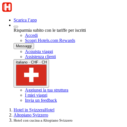
Scarica l’app
Risparmia subito con le tariffe per iscritti
Accedi
Scopri Hotels.com Rewards
Messaggi
Acquista viaggi
Assistenza clienti
italiano · CHF · CH
Aggiungi la tua struttura
I miei viaggi
Invia un feedback
Hotel in Svizzera
Hotel
Altopiano Svizzero
Hotel con cucina a Altopiano Svizzero