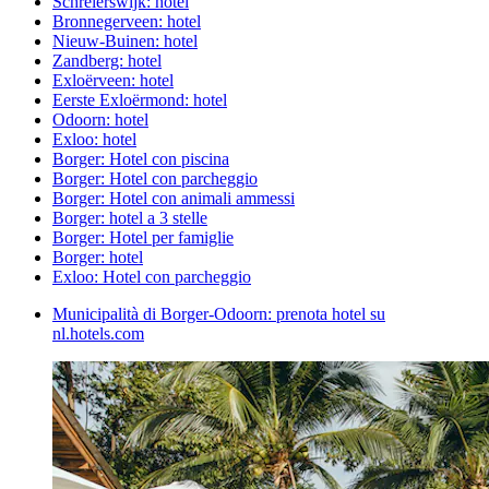
Schreierswijk: hotel
Bronnegerveen: hotel
Nieuw-Buinen: hotel
Zandberg: hotel
Exloërveen: hotel
Eerste Exloërmond: hotel
Odoorn: hotel
Exloo: hotel
Borger: Hotel con piscina
Borger: Hotel con parcheggio
Borger: Hotel con animali ammessi
Borger: hotel a 3 stelle
Borger: Hotel per famiglie
Borger: hotel
Exloo: Hotel con parcheggio
Municipalità di Borger-Odoorn: prenota hotel su
nl.hotels.com