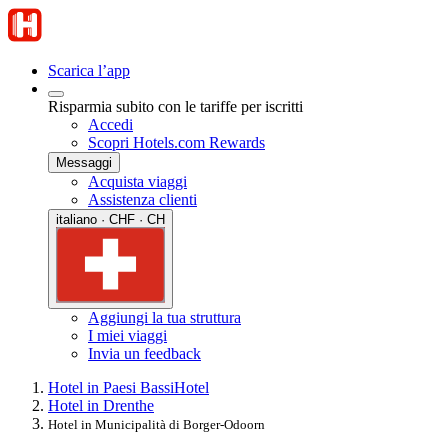
Scarica l’app
Risparmia subito con le tariffe per iscritti
Accedi
Scopri Hotels.com Rewards
Messaggi
Acquista viaggi
Assistenza clienti
italiano · CHF · CH
Aggiungi la tua struttura
I miei viaggi
Invia un feedback
Hotel in Paesi Bassi
Hotel
Hotel in Drenthe
Hotel in Municipalità di Borger-Odoorn