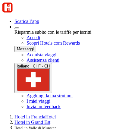
Scarica l’app
Risparmia subito con le tariffe per iscritti
Accedi
Scopri Hotels.com Rewards
Messaggi
Acquista viaggi
Assistenza clienti
italiano · CHF · CH
Aggiungi la tua struttura
I miei viaggi
Invia un feedback
Hotel in Francia
Hotel
Hotel in Grand Est
Hotel in Valle di Munster