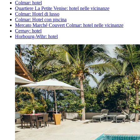
Colmar: hotel
Quartiere La Petite Venise: hotel nelle vicinanze
Colmar: Hotel di lusso
Colmar: Hotel con piscina
Mercato Marché Couvert Colmar: hotel nelle vicinanze
Cernay: hotel
Horbourg-Wihr: hotel