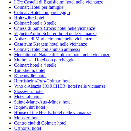
I Tre Castelli di Eguisheim: hotel nelle vicinanze
Colmar: Hotel per famiglie
Colmar: Hotel con parcheggio
Holtzwihr: hotel
Colmar: hotel a 3 stelle
Chiesa di Santa Croce: hotel nelle vicinanze
Vigneto Andre Scherer: hotel nelle vicinanze
Abbazia di Murbach: hotel nelle vicinanze
Casa zum Kragen: hotel nelle vicinanze
Colmar: Hotel con animali ammessi
Mercatino di Natale di Colmar: hotel nelle vicinanze
Mulhouse: Hotel con parcheggio
Colmar: hotel a 4 stelle
Turckheim: hotel
Ribeauvillé: hotel
Herrlisheim-Pres-Colmar: hotel
Vino d'Alsazia HORCHER: hotel nelle vicinanze
Stosswihr: hotel
Metzeral: hotel
Sainte-Marie-Aux-Mines: hotel
Riquewihr: hotel
House of the Heads: hotel nelle vicinanze
Munster: hotel
Centro città di Colmar: hotel
Uffholtz: hotel