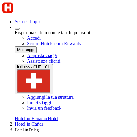
Scarica l’app
Risparmia subito con le tariffe per iscritti
Accedi
Scopri Hotels.com Rewards
Messaggi
Acquista viaggi
Assistenza clienti
italiano · CHF · CH
Aggiungi la tua struttura
I miei viaggi
Invia un feedback
Hotel in Ecuador
Hotel
Hotel in Cañar
Hotel in Deleg