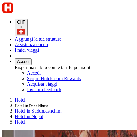
CHF
•
Aggiungi la tua struttura
Assistenza clienti
I miei viaggi
Accedi
Risparmia subito con le tariffe per iscritti
Accedi
Scopri Hotels.com Rewards
Acquista viaggi
Invia un feedback
Hotel
Hotel in Dadeldhura
Hotel in Sudurpashchim
Hotel in Nepal
Hotel