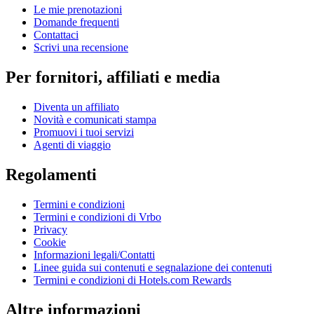
Le mie prenotazioni
Domande frequenti
Contattaci
Scrivi una recensione
Per fornitori, affiliati e media
Diventa un affiliato
Novità e comunicati stampa
Promuovi i tuoi servizi
Agenti di viaggio
Regolamenti
Termini e condizioni
Termini e condizioni di Vrbo
Privacy
Cookie
Informazioni legali/Contatti
Linee guida sui contenuti e segnalazione dei contenuti
Termini e condizioni di Hotels.com Rewards
Altre informazioni