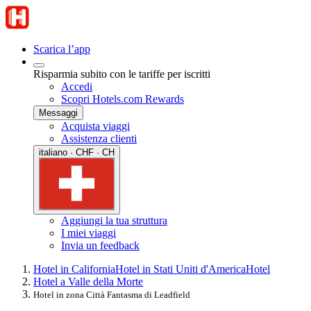
Scarica l’app
Risparmia subito con le tariffe per iscritti
Accedi
Scopri Hotels.com Rewards
Messaggi
Acquista viaggi
Assistenza clienti
italiano · CHF · CH
Aggiungi la tua struttura
I miei viaggi
Invia un feedback
Hotel in California
Hotel in Stati Uniti d'America
Hotel
Hotel a Valle della Morte
Hotel in zona Città Fantasma di Leadfield