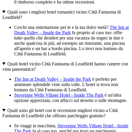
il rimborso completo e ha ottime recensioni.
Quali sono i migliori hotel romantici vicino Città Fantasma di
Leadfield?
Cerchi una sistemazione per te e la tua dolce metà?
The Inn at
Death Valley – Inside the Park
fa proprio al caso tuo: offre
tutto quello che desideri per una vacanza da sogno in due e
anche qualcosa in più, ad esempio un ristorante, una piscina
all'aperto e un bar a bordo piscina. Lo trovi non lontano da
Città Fantasma di Leadfield.
Quali hotel vicino Città Fantasma di Leadfield hanno camere con
vista panoramica?
The Inn at Death Valley – Inside the Park
è perfetto per
ammirare splendide viste sulla valle. L'hotel si trova non
lontano da Città Fantasma di Leadfield.
Stovepipe Wells Village Hotel - Inside The Park
è un'altra
opzione apprezzata, con affacci sul deserto o sulle montagne.
Quali sono gli hotel con le recensioni migliori vicino a Città
Fantasma di Leadfield che offrono parcheggio gratuito?
Se viaggi in macchina,
Stovepipe Wells Village Hotel - Inside
The Park
fa al caso tuo, perché qui trovi un parcheggio