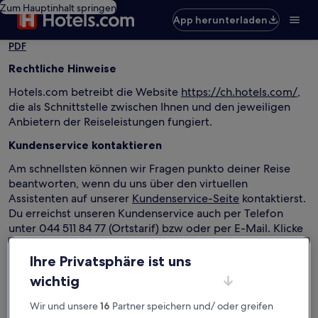
Zum Hauptinhalt springen
App herunterladen
PDF
Rechtliche Hinweise
Hotels.com betreibt die Website
https://ch.hotels.com/
,
die als Schnittstelle zwischen Ihnen und den jeweiligen
Anbietern der Reiseleistungen fungiert.
Kundenservice kontaktieren
Am schnellsten können wir Fragen punkto deiner Reise
beantworten, wenn du uns über den virtuellen
Assistenten auf unserer
Kundenservice-Seite
kontaktierst.
Du erreichst unseren Kundenservice auch per Telefon
unter 044 511 84 77 (Ortstarif) bzw oder per E-Mail. Klicke
hier
, um uns ein E-Mail zu senden.
Ihre Privatsphäre ist uns
wichtig
Hotels.com L.P.
ist eine Texas Limited Partnership,
ansässig in:
Wir und unsere
16
Partner speichern und/ oder greifen