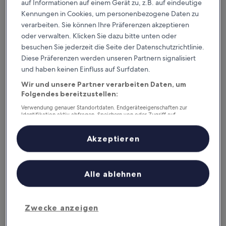
5400 LBJ Freeway,
auf Informationen auf einem Gerät zu, z.B. auf eindeutige
Kennungen in Cookies, um personenbezogene Daten zu
Suite 500,
verarbeiten. Sie können Ihre Präferenzen akzeptieren
Dallas,
oder verwalten. Klicken Sie dazu bitte unten oder
besuchen Sie jederzeit die Seite der Datenschutzrichtlinie.
Texas 75240,
Diese Präferenzen werden unseren Partnern signalisiert
USA
und haben keinen Einfluss auf Surfdaten.
Wenn Sie über diese Website eine Reiseleistung (wie in
Wir und unsere Partner verarbeiten Daten, um
Folgendes bereitzustellen:
den
Nutzungsbedingungen
definiert) buchen, schließen
Sie einen Vertrag mit dem jeweiligen Reiseanbieter (wie in
Verwendung genauer Standortdaten. Endgeräteeigenschaften zur
den
Nutzungsbedingungen
definiert) für diese
Identifikation aktiv abfragen. Speichern von oder Zugriff auf
Informationen auf einem Endgerät. Personalisierte Werbung und
Reiseleistung ab – dies kann beispielsweise Expedia Travel
Inhalte, Messung von Werbeleistung und der Performance von Inhalten,
(wie unten definiert)oder ein Unterkunftsanbieter sein.
Zielgruppenforschung sowie Entwicklung und Verbesserung von
Akzeptieren
Angeboten.
Wenn Sie einen Vertrag mit Expedia Travel (wie unten
Liste der Partner (Lieferanten)
definiert) oder einem Unterkunftsanbieter abschließen,
Alle ablehnen
finden Sie die Unternehmensdaten des Reiseanbieters auf
der Buchungsabschlussseite.
„Expedia Travel“
ist die Travelscape LLC, eine in den USA
Zwecke anzeigen
gegründete und dort für alle Zwecke dort ansässige
Gesellschaft mit eingetragenem Sitz unter der Adresse: