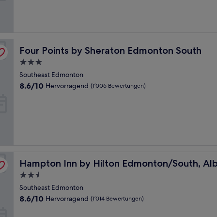
(14
Bewertungen)
Four Points by Sheraton Edmonton South
Four Points by Sheraton Edmonton South
3.0-
Sterne-
Southeast Edmonton
Unterkunft
8.6
8.6/10
Hervorragend
(1’006 Bewertungen)
von
10,
Hervorragend,
(1’006
Bewertungen)
, Canada
Hampton Inn by Hilton Edmonton/South, Alberta, Cana
Hampton Inn by Hilton Edmonton/South, Al
2.5-
Sterne-
Southeast Edmonton
Unterkunft
8.6
8.6/10
Hervorragend
(1’014 Bewertungen)
von
10,