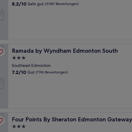
Unterkunft
8.2
8.2/10
Sehr gut
(3’087 Bewertungen)
von
10,
Sehr
gut,
(3’087
Bewertungen)
Ramada by Wyndham Edmonton South
Ramada by Wyndham Edmonton South
3.0-
Sterne-
Southeast Edmonton
Unterkunft
7.2
7.2/10
Gut
(1’196 Bewertungen)
von
10,
Gut,
(1’196
Bewertungen)
Four Points By Sheraton Edmonton Gateway
Four Points By Sheraton Edmonton Gatewa
3.0-