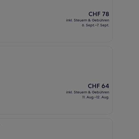
Der
CHF 78
Preis
inkl. Steuern & Gebühren
beträgt
6. Sept.–7. Sept.
CHF 78
Der
CHF 64
Preis
inkl. Steuern & Gebühren
beträgt
11. Aug.–12. Aug.
CHF 64
y