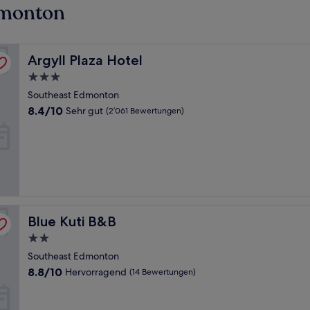
dmonton
Argyll Plaza Hotel
Argyll Plaza Hotel
3.0-
Sterne-
Southeast Edmonton
Unterkunft
8.4
8.4/10
Sehr gut
(2’061 Bewertungen)
von
10,
Sehr
gut,
(2’061
Bewertungen)
Blue Kuti B&B
Blue Kuti B&B
2.0-
Sterne-
Southeast Edmonton
Unterkunft
8.8
8.8/10
Hervorragend
(14 Bewertungen)
von
10,
Hervorragend,