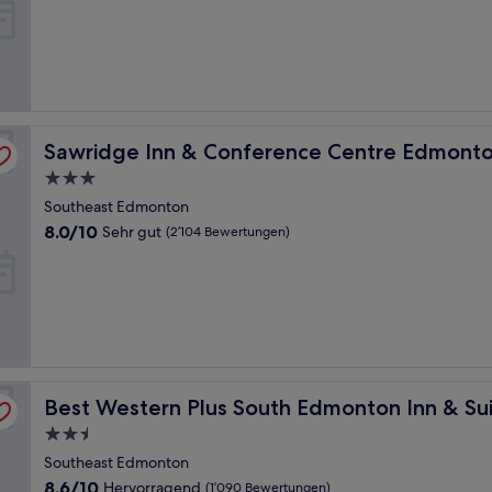
10,
Gut,
(1’990
Bewertungen)
uth
Sawridge Inn & Conference Centre Edmonton South
Sawridge Inn & Conference Centre Edmonto
3.0-
Sterne-
Southeast Edmonton
Unterkunft
8.0
8.0/10
Sehr gut
(2’104 Bewertungen)
von
10,
Sehr
gut,
(2’104
Bewertungen)
Best Western Plus South Edmonton Inn & Suites
Best Western Plus South Edmonton Inn & Su
2.5-
Sterne-
Southeast Edmonton
Unterkunft
8.6
8.6/10
Hervorragend
(1’090 Bewertungen)