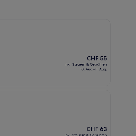
Der
CHF 55
Preis
inkl. Steuern & Gebühren
beträgt
10. Aug.–11. Aug.
CHF 55
Der
CHF 63
Preis
inkl. Steuern & Gebühren