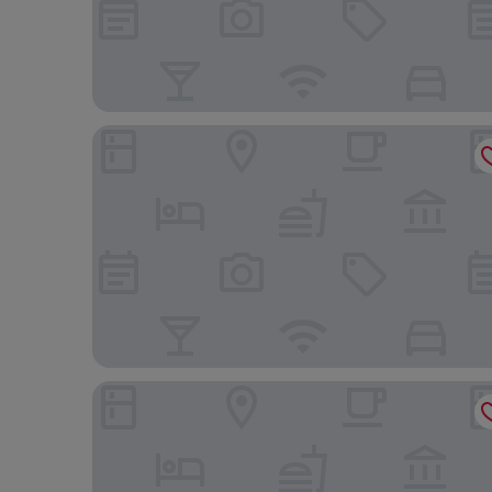
Sawridge Inn & Conference Centre Edmonton So
Best Western Plus South Edmonton Inn & Suites