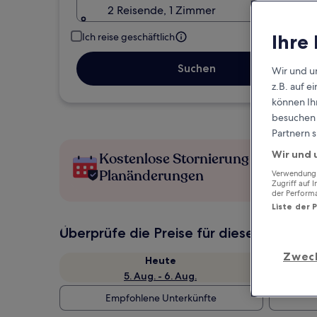
2 Reisende, 1 Zimmer
Ihre
Ich reise geschäftlich
Suchen
Wir und u
z.B. auf 
können Ihr
besuchen S
Partnern s
Wir und 
Kostenlose Stornierung bei
Planänderungen
Verwendung g
Zugriff auf 
der Perform
Liste der 
Überprüfe die Preise für diese Daten
Zwec
Heute
5. Aug. - 6. Aug.
Empfohlene Unterkünfte