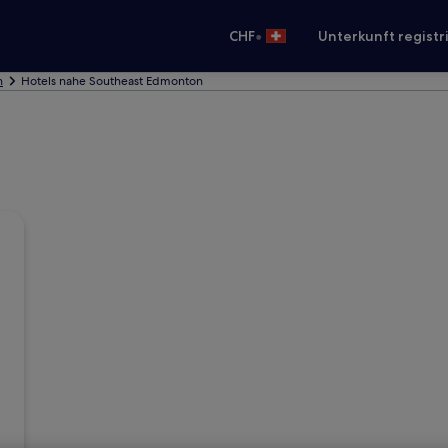
•
CHF
Unterkunft registr
n
Hotels nahe Southeast Edmonton