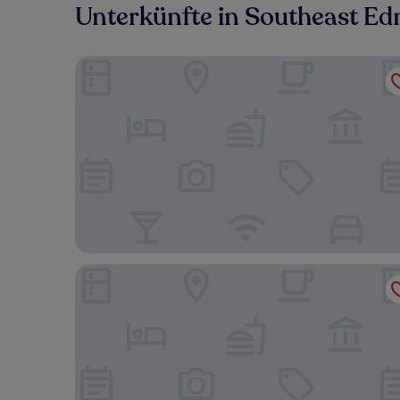
Unterkünfte in Southeast E
Argyll Plaza Hotel
Blue Kuti B&B