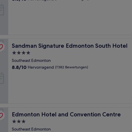
von
10,
Hervorragend,
(1’090
Bewertungen)
Sandman Signature Edmonton South Hotel
Sandman Signature Edmonton South Hotel
4.0-
Sterne-
Southeast Edmonton
Unterkunft
8.8
8.8/10
Hervorragend
(1’382 Bewertungen)
von
10,
Hervorragend,
(1’382
Bewertungen)
Edmonton Hotel and Convention Centre
Edmonton Hotel and Convention Centre
3.0-
Sterne-
Southeast Edmonton