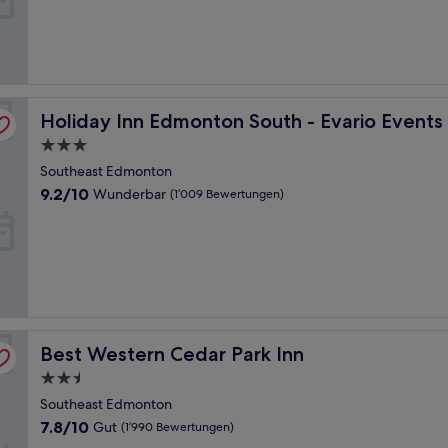
Hervorragend,
(1’014
Bewertungen)
HG
Holiday Inn Edmonton South - Evario Events by IHG
Holiday Inn Edmonton South - Evario Events
3.0-
Sterne-
Southeast Edmonton
Unterkunft
9.2
9.2/10
Wunderbar
(1’009 Bewertungen)
von
10,
Wunderbar,
(1’009
Bewertungen)
Best Western Cedar Park Inn
Best Western Cedar Park Inn
2.5-
Sterne-
Southeast Edmonton
Unterkunft
7.8
7.8/10
Gut
(1’990 Bewertungen)
von