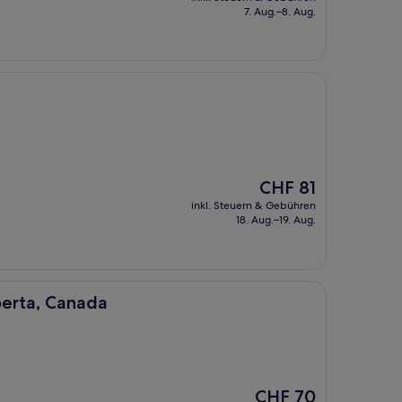
beträgt
7. Aug.–8. Aug.
CHF 63
Der
CHF 81
Preis
inkl. Steuern & Gebühren
beträgt
18. Aug.–19. Aug.
CHF 81
da
berta, Canada
Der
CHF 70