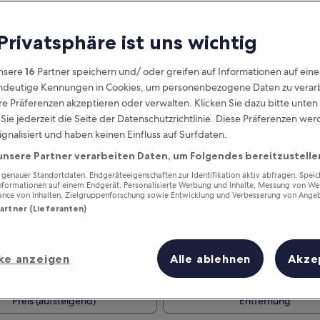
 Privatsphäre ist uns wichtig
nsere
16
Partner speichern und/ oder greifen auf Informationen auf ein
eindeutige Kennungen in Cookies, um personenbezogene Daten zu verarb
e Präferenzen akzeptieren oder verwalten. Klicken Sie dazu bitte unten
ie jederzeit die Seite der Datenschutzrichtlinie. Diese Präferenzen we
ignalisiert und haben keinen Einfluss auf Surfdaten.
unsere Partner verarbeiten Daten, um Folgendes bereitzustelle
Verdiene Prämien für jede
wahrgenommene Übernachtung
enauer Standortdaten. Endgeräteeigenschaften zur Identifikation aktiv abfragen. Spei
Informationen auf einem Endgerät. Personalisierte Werbung und Inhalte, Messung von We
ance von Inhalten, Zielgruppenforschung sowie Entwicklung und Verbesserung von Ange
Partner (Lieferanten)
ke anzeigen
Alle ablehnen
Akze
Morgen
Dieses Wochenende
6. Aug. - 7. Aug.
7. Aug. - 9. Aug.
Preis (aufsteigend)
Entfernung