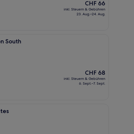
Der
CHF 66
Preis
inkl. Steuern & Gebühren
beträgt
23. Aug.–24. Aug.
CHF 66
n South
Der
CHF 68
Preis
inkl. Steuern & Gebühren
beträgt
6. Sept.–7. Sept.
CHF 68
ites