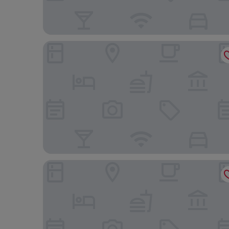
Four Points by Sheraton Edmonton South
Hampton Inn by Hilton Edmonton/South, Alberta