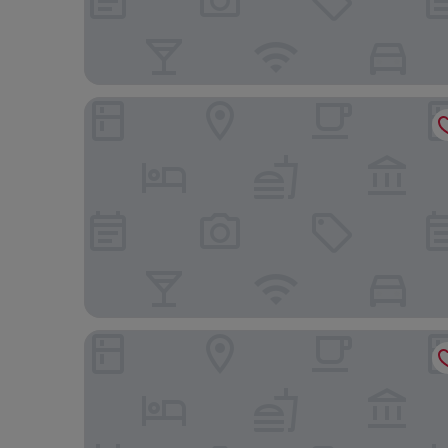
Holiday Inn Edmonton South - Evario Events by I
Best Western Cedar Park Inn