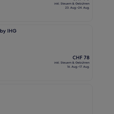
Preis
inkl. Steuern & Gebühren
beträgt
23. Aug.–24. Aug.
CHF 70
 by IHG
Der
CHF 78
Preis
inkl. Steuern & Gebühren
beträgt
16. Aug.–17. Aug.
CHF 78