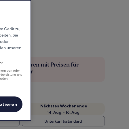
em Gerät zu,
eiten. Sie
 oder
rden unseren
n:
Mehr sparen mit Preisen für
Mitglieder
chern von oder
rbeleistung und
boten.
ptieren
Nächstes Wochenende
14. Aug. - 16. Aug.
Unterkunftsstandard