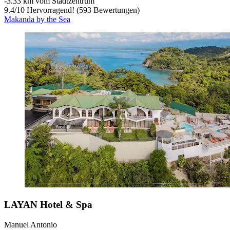
‐
3.33 km vom Stadtzentrum
9.4
/
10
Hervorragend! (593 Bewertungen)
Makanda by the Sea
LAYAN Hotel & Spa
Manuel Antonio