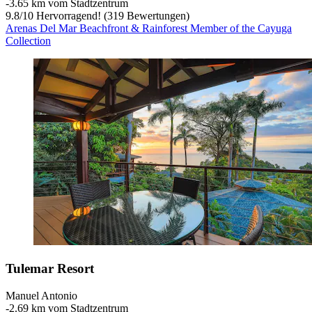
‐
3.65 km vom Stadtzentrum
9.8
/
10
Hervorragend! (319 Bewertungen)
Arenas Del Mar Beachfront & Rainforest Member of the Cayuga
Collection
Tulemar Resort
Manuel Antonio
‐
2.69 km vom Stadtzentrum