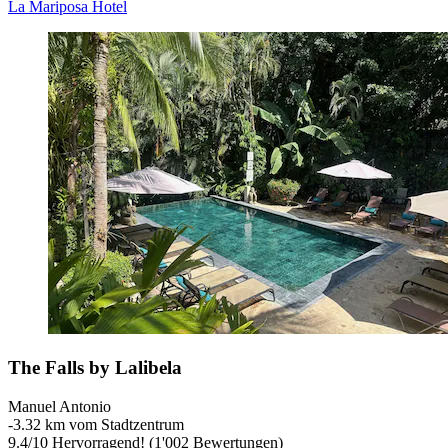
La Mariposa Hotel
The Falls by Lalibela
Manuel Antonio
‐
3.32 km vom Stadtzentrum
9.4
/
10
Hervorragend! (1'002 Bewertungen)