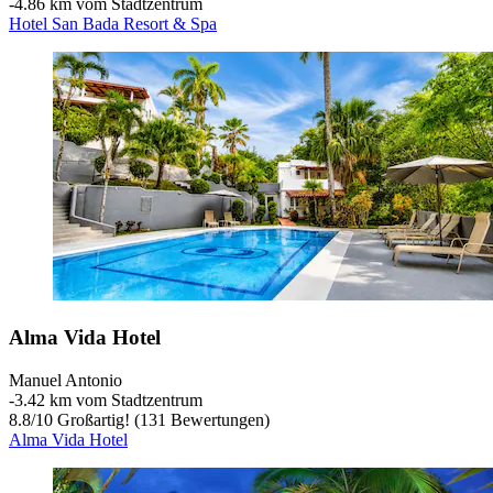
‐
4.86 km vom Stadtzentrum
Hotel San Bada Resort & Spa
Alma Vida Hotel
Manuel Antonio
‐
3.42 km vom Stadtzentrum
8.8
/
10
Großartig! (131 Bewertungen)
Alma Vida Hotel