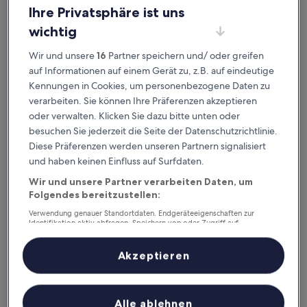
Ihre Privatsphäre ist uns
Dieses Wochenende
Nächstes Wochenende
7. Aug. - 9. Aug.
14. Aug. - 16. Aug.
wichtig
Kanton La Cruz – wo
Wir und unsere
16
Partner speichern und/ oder greifen
auf Informationen auf einem Gerät zu, z.B. auf eindeutige
übernachten?
Kennungen in Cookies, um personenbezogene Daten zu
verarbeiten. Sie können Ihre Präferenzen akzeptieren
Top-Hotels in La Cruz
oder verwalten. Klicken Sie dazu bitte unten oder
besuchen Sie jederzeit die Seite der Datenschutzrichtlinie.
JW Marriott Costa Elena Resort & Spa, All-Inclusive
Nandel Be
Diese Präferenzen werden unseren Partnern signalisiert
und haben keinen Einfluss auf Surfdaten.
Wir und unsere Partner verarbeiten Daten, um
Folgendes bereitzustellen:
Verwendung genauer Standortdaten. Endgeräteeigenschaften zur
Identifikation aktiv abfragen. Speichern von oder Zugriff auf
Informationen auf einem Endgerät. Personalisierte Werbung und
Inhalte, Messung von Werbeleistung und der Performance von Inhalten,
JW Marriott Costa Elena Resort &
Nandel
Zielgruppenforschung sowie Entwicklung und Verbesserung von
Akzeptieren
Angeboten.
3.5
Spa, All-Inclusive
Liste der Partner (Lieferanten)
out
4.5
of
out
Alle ablehnen