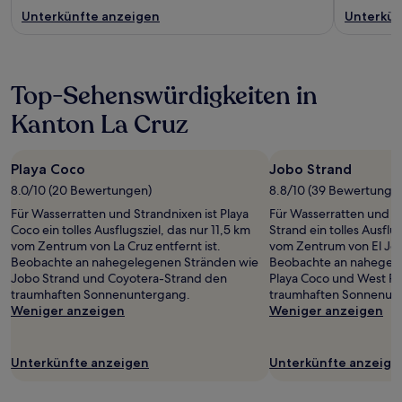
Unterkünfte anzeigen
Unterkün
Top-Sehenswürdigkeiten in
Kanton La Cruz
Playa Coco
Jobo Strand
8.0/10 (20 Bewertungen)
8.8/10 (39 Bewertunge
Für Wasserratten und Strandnixen ist Playa
Für Wasserratten und S
Coco ein tolles Ausflugsziel, das nur 11,5 km
Strand ein tolles Ausflug
vom Zentrum von La Cruz entfernt ist.
vom Zentrum von El Jobo
Beobachte an nahegelegenen Stränden wie
Beobachte an nahegel
Jobo Strand und Coyotera-Strand den
Playa Coco und West Ra
traumhaften Sonnenuntergang.
traumhaften Sonnenun
Weniger anzeigen
Weniger anzeigen
Unterkünfte anzeigen
Unterkünfte anzeige