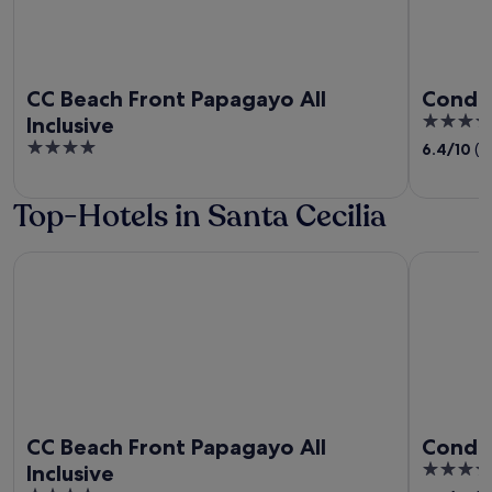
CC Beach Front Papagayo All
Condov
3.5
Inclusive
out
4
6.4
/
10
(1
of
out
5
of
Top-Hotels in Santa Cecilia
5
CC Beach Front Papagayo All Inclusive
Condovac 
CC Beach Front Papagayo All
Condov
3.5
Inclusive