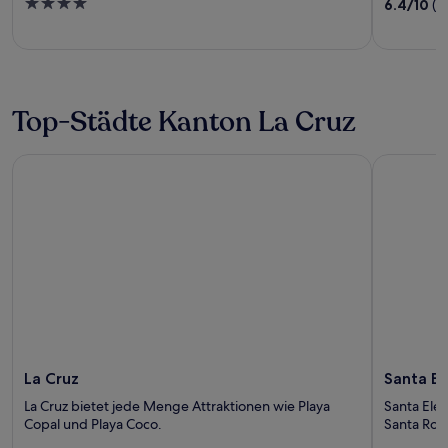
out
4
6.4
/
10
(1
of
out
5
of
5
Top-Städte Kanton La Cruz
La Cruz
Santa Elen
La Cruz
Santa El
La Cruz bietet jede Menge Attraktionen wie Playa
Santa Ele
Copal und Playa Coco.
Santa Rosa