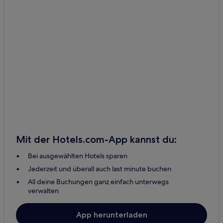
Santa Cecilia Hotels
Haustierfreundliche in La Cruz
Hotels mit Pool in La Cruz
Mit der Hotels.com-App kannst du:
Bei ausgewählten Hotels sparen
Jederzeit und überall auch last minute buchen
All deine Buchungen ganz einfach unterwegs
verwalten
App herunterladen