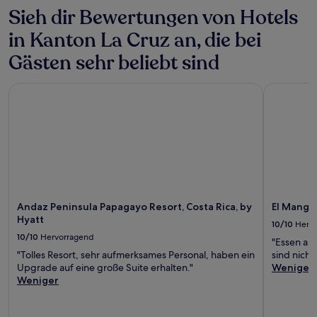
Sieh dir Bewertungen von Hotels
in Kanton La Cruz an, die bei
Gästen sehr beliebt sind
Andaz Peninsula Papagayo Resort, Costa Rica, by Hyatt
El Mangro
Andaz Peninsula Papagayo Resort, Costa Rica, by
El Mangr
Hyatt
10/10
Herv
10/10
Hervorragend
"Essen an 
"Tolles Resort, sehr aufmerksames Personal, haben ein
sind nicht
Upgrade auf eine große Suite erhalten."
Weniger
Weniger