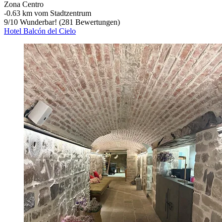
Zona Centro
‐
0.63 km vom Stadtzentrum
9
/
10
Wunderbar! (281 Bewertungen)
Hotel Balcón del Cielo