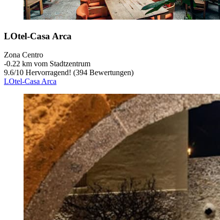
LOtel-Casa Arca
Zona Centro
‐
0.22 km vom Stadtzentrum
9.6
/
10
Hervorragend! (394 Bewertungen)
LOtel-Casa Arca