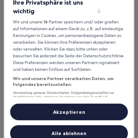
ausgeklügelter Sortier- und Filteroptionen genau die
Ihre Privatsphäre ist uns
Unterkunft, die zu dir passt. Wir wollen schließlich sicher
wichtig
sein,
dass dein Aufenthalt deine Erwartungen übertrifft.
Wir und unsere
16
Partner speichern und/ oder greifen
auf Informationen auf einem Gerät zu, z.B. auf eindeutige
Verfügbar für iOS und Android
Kennungen in Cookies, um personenbezogene Daten zu
verarbeiten. Sie können Ihre Präferenzen akzeptieren
oder verwalten. Klicken Sie dazu bitte unten oder
besuchen Sie jederzeit die Seite der Datenschutzrichtlinie.
Diese Präferenzen werden unseren Partnern signalisiert
und haben keinen Einfluss auf Surfdaten.
Wir und unsere Partner verarbeiten Daten, um
Folgendes bereitzustellen:
Verwendung genauer Standortdaten. Endgeräteeigenschaften zur
Identifikation aktiv abfragen. Speichern von oder Zugriff auf
Informationen auf einem Endgerät. Personalisierte Werbung und
Gute Gründe, unsere App
Inhalte, Messung von Werbeleistung und der Performance von Inhalten,
Zielgruppenforschung sowie Entwicklung und Verbesserung von
herunterzuladen
Akzeptieren
Angeboten.
Liste der Partner (Lieferanten)
Unterwegs planen
Alle ablehnen
Buche jederzeit und überall last minute