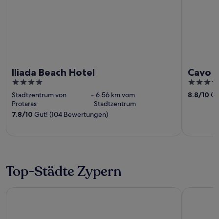
Iliada Beach Hotel
Cavo M
4
4
out
out
Stadtzentrum von
‐
6.56 km vom
8.8
/
10
Gr
of
of
Protaras
Stadtzentrum
5
5
7.8
/
10
Gut! (104 Bewertungen)
Top-Städte Zypern
Ayia Napa
Paphos