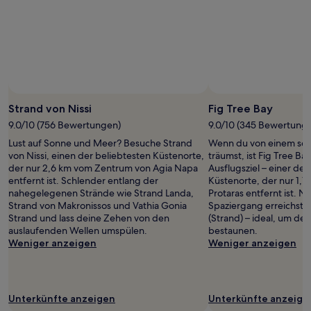
Foto von Roaring Romania
Öffentliches
Foto
Strand von Nissi
Fig Tree Bay
von
9.0/10 (756 Bewertungen)
9.0/10 (345 Bewertung
Roaring
Lust auf Sonne und Meer? Besuche Strand
Wenn du von einem sch
Romania
von Nissi, einen der beliebtesten Küstenorte,
träumst, ist Fig Tree Ba
der nur 2,6 km vom Zentrum von Agia Napa
Ausflugsziel – einer der
entfernt ist. Schlender entlang der
Küstenorte, der nur 1,
nahegelegenen Strände wie Strand Landa,
Protaras entfernt ist. 
Strand von Makronissos und Vathia Gonia
Spaziergang erreichst 
Strand und lass deine Zehen von den
(Strand) – ideal, um d
auslaufenden Wellen umspülen.
bestaunen.
Weniger anzeigen
Weniger anzeigen
Unterkünfte anzeigen
Unterkünfte anzeige