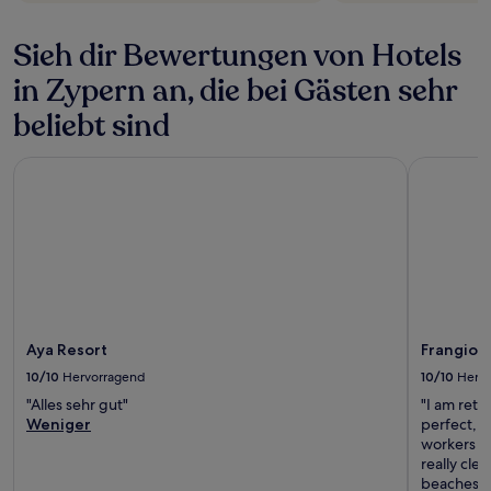
Sieh dir Bewertungen von Hotels
in Zypern an, die bei Gästen sehr
beliebt sind
Aya Resort
Frangiorgi
Aya Resort
Frangior
10/10
Hervorragend
10/10
Herv
"Alles sehr gut"
"I am retur
Weniger
perfect, e
workers ar
really cl
beaches,"