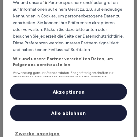
Wir und unsere
16
Partner speichern und/ oder greifen
7. Aug. - 9. Aug.
14. Aug. - 16. Aug.
auf Informationen auf einem Gerät zu, z.B. auf eindeutige
Zypern – wo
Kennungen in Cookies, um personenbezogene Daten zu
verarbeiten. Sie können Ihre Präferenzen akzeptieren
übernachten?
oder verwalten. Klicken Sie dazu bitte unten oder
besuchen Sie jederzeit die Seite der Datenschutzrichtlinie.
Top-Hotels in Agia Napa
Diese Präferenzen werden unseren Partnern signalisiert
und haben keinen Einfluss auf Surfdaten.
Grecian Sands Hotel
Nissiblu B
Wir und unsere Partner verarbeiten Daten, um
Folgendes bereitzustellen:
Verwendung genauer Standortdaten. Endgeräteeigenschaften zur
Identifikation aktiv abfragen. Speichern von oder Zugriff auf
Informationen auf einem Endgerät. Personalisierte Werbung und
Inhalte, Messung von Werbeleistung und der Performance von Inhalten,
Zielgruppenforschung sowie Entwicklung und Verbesserung von
Akzeptieren
Angeboten.
Liste der Partner (Lieferanten)
Grecian Sands Hotel
Nissib
4
5
Alle ablehnen
out
out
Stadtzentrum von Ayia
‐
1.41 km vom
Nissi
‐
2.1
of
of
Napa
Stadtzentrum
9.4
/
10
He
5
5
9.2
/
10
Wunderbar! (257 Bewertungen)
Zwecke anzeigen