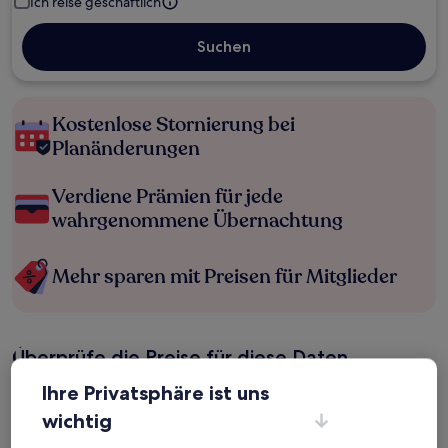
Ich reise geschäftlich
Suchen
Kostenlose Stornierung bei
Planänderungen
Verdiene Prämien für jede
wahrgenommene Übernachtung
Mehr sparen mit Preisen für Mitglieder
Überprüfe die Preise für diese Daten
Ihre Privatsphäre ist uns
Heute
Morgen
6. Aug. - 7. Aug.
7. Aug. - 8. Aug.
wichtig
Dieses Wochenende
Nächstes Wochenende