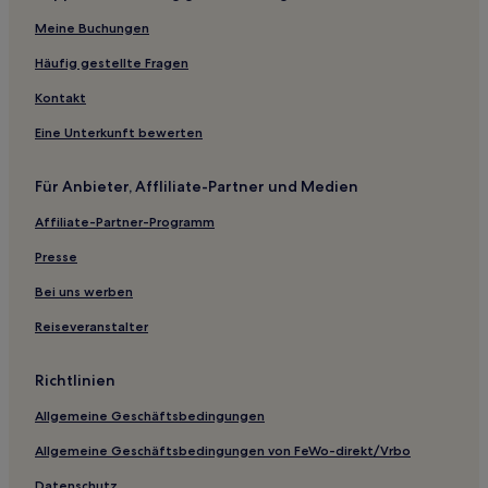
Meine Buchungen
Luxus in Protaras
2-Sterne-Hotels in Protaras
Häufig gestellte Fragen
4-Sterne-Hotels in Protaras
Kontakt
5-Sterne-Hotels in Protaras
Eine Unterkunft bewerten
Strand in Protaras
Für Anbieter, Affliliate-Partner und Medien
Familien in Protaras
Affiliate-Partner-Programm
Protaras Hotels
Presse
Villen in Paphos
Gasthäuser in Paphos
Bei uns werben
Luxus in Paphos
Reiseveranstalter
4-Sterne-Hotels in Paphos
Richtlinien
5-Sterne-Hotels in Paphos
Allgemeine Geschäftsbedingungen
Strand in Paphos
Allgemeine Geschäftsbedingungen von FeWo-direkt/Vrbo
Paphos Hotels
Datenschutz