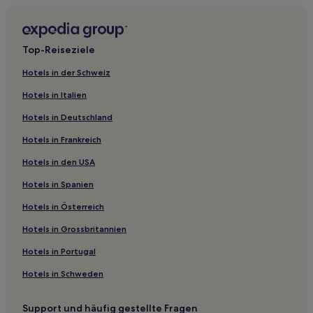
Villen in Polis
Günstige in Polis
Top-Reiseziele
Polis Hotels
Hotels in der Schweiz
Hotels mit Parkplatz in Larnaka
Hotels in Italien
Hotels mit inbegriffenem Frühstück in Larnaka
Hotels in Deutschland
Aparthotels in Larnaka
Hotels in Frankreich
Günstige in Larnaka
Hotels in den USA
Lgbtqia-Freundliche in Larnaka
Hotels in Spanien
Strand in Larnaka
Familien in Larnaka
Hotels in Österreich
Hotels mit Wellnessbereich in Larnaka
Hotels in Grossbritannien
Larnaka Hotels
Hotels in Portugal
Hotels mit inbegriffenem Frühstück in Protaras
Hotels in Schweden
Hotels mit Küchenzeile in Protaras
Support und häufig gestellte Fragen
Villen in Protaras