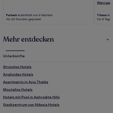
Weniger
Parham
Aufenthalt von 6 Nächten
Tihana
Aufe
Vor 20 Stunden gepostet
Vor 8 Tagen
Mehr entdecken
Unterkünfte
Strovolos Hotels
Anglisides Hotels
Apartments in Ayia Thekla
Moutallos Hotels
Hotels mit Pool in Aphrodite Hills
Stadtzentrum von Nikosia Hotels
Kapparis Hotels