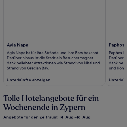
Ayia Napa
Paphos
Agia Napa ist für ihre Strände und ihre Bars bekannt.
Paphos ist
Darüber hinaus ist die Stadt ein Besuchermagnet
Darüber h
dank beliebter Attraktionen wie Strand von Nissi und
dank beli
Strand von Grecian Bay.
und König
Unterkünfte anzeigen
Unterkün
Tolle Hotelangebote für ein
Wochenende in Zypern
Angebote für den Zeitraum:
14. Aug.–16. Aug.