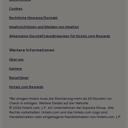
Pano Lefkara Hotels
Hotels mit Fitnessbereich in Oroklini
Cookies
Geroskipou Hotels
Rechtliche Hinweise/Kontakt
Limni Hotels
Inhaltsrichtlinien und Melden von Inhalten
Latsi Hotels
Allgemeine Geschäftsbedingungen für Hotels.com Rewards
Agios Gordios Hotels
Weitere Informationen
Mesana Hotels
Über uns
Platanisteia Hotels
Korfi Hotels
Karriere
Konia Hotels
Reiseführer
Alektora Hotels
Hotels.com Rewards
Pyrgos Hotels
*Bei einigen Hotels muss die Stornierung mehr als 24 Stunden vor
Hotels mit Küchenzeile in Limassol
Check-in erfolgen. Weitere Details auf der Website.
© 2026 Hotels.com, L.P., ein Unternehmen der Expedia Group. Alle
Villen in Limassol
Rechte vorbehalten. Hotels.com und das Hotels.com-Logo sind
Handelsmarken oder eingetragene Handelsmarken von Hotels.com, L.P.
4-Sterne-Hotels in Limassol