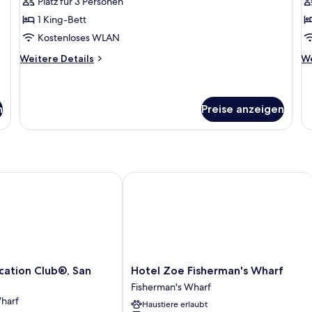
Platz für 3 Personen
Bay
B
1 King-Bett
View)
V
Kostenloses WLAN
anzeigen
a
Weitere
We
Weitere Details
We
Details
De
für
fü
Zimmer
Z
(Partial
(P
n
Preise anzeigen
Bay
Ba
View)
Vi
tion Club®, San Francisco
Hotel Zoe Fisherman's Wharf
Hotel
cation Club®, San
Hotel Zoe Fisherman's Wharf
Zoe
Fisherman's Wharf
Fisherman's
harf
Haustiere erlaubt
Wharf