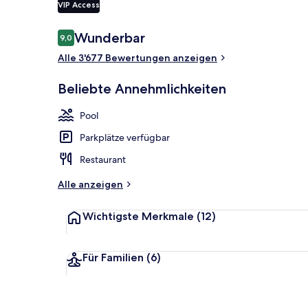
VIP Access
Bewertungen
Wunderbar
9,0
9,0 von 10.
Aussenberei
Alle 3'677 Bewertungen anzeigen
Beliebte Annehmlichkeiten
Pool
Parkplätze verfügbar
Restaurant
Alle anzeigen
Wichtigste Merkmale
(12)
Für Familien
(6)