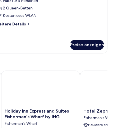
Platz für 4 Personen
ay
2 Queen-Betten
iew)
Kostenloses WLAN
nzeigen
itere
itere Details
tails
r
immer
artial
Preise anzeigen
y
ew)
Holiday Inn Express and Suites Fisherman's Wharf by IHG
Hotel Zephyr San Franc
Holiday
Hotel
Holiday Inn Express and Suites
Hotel Zephyr San Fr
Inn
Zephyr
Fisherman's Wharf by IHG
Fisherman's Wharf
Express
San
Fisherman's Wharf
Haustiere erlaubt
and
Francisco