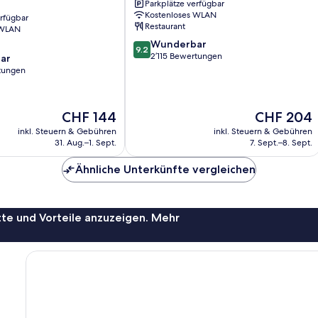
Parkplätze verfügbar
Fisherman's
Kostenloses WLAN
erfügbar
Wharf
Restaurant
 WLAN
9.2
Wunderbar
9.2
von
2’115 Bewertungen
ar
10,
rtungen
Wunderbar,
2’115
Bewertungen
Der
Der
CHF 144
CHF 204
Preis
Preis
inkl. Steuern & Gebühren
inkl. Steuern & Gebühren
beträgt
beträgt
31. Aug.–1. Sept.
7. Sept.–8. Sept.
CHF 144
CHF 204
Ähnliche Unterkünfte vergleichen
te und Vorteile anzuzeigen. Mehr