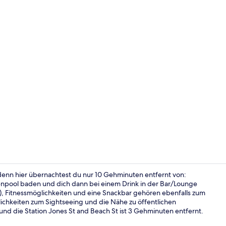
Video der U
denn hier übernachtest du nur 10 Gehminuten entfernt von:
enpool baden und dich dann bei einem Drink in der Bar/Lounge
), Fitnessmöglichkeiten und eine Snackbar gehören ebenfalls zum
Sehenswürdi
ichkeiten zum Sightseeing und die Nähe zu öffentlichen
3 und die Station Jones St and Beach St ist 3 Gehminuten entfernt.