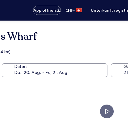
•
App öffnen
CHF
Unterkunft registr
´s Wharf
,4 km)
Daten
G