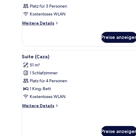
Platz für 3 Personen
Kostenloses WLAN
Weitere
Weitere Details
Details
für
Preise anzeige
Zimmer
Alle
Ein modernes Wohnzimmer mit 
8
Suite (Caza)
Fotos
51 m²
für
1 Schlafzimmer
Suite
(Caza)
Platz für 4 Personen
anzeigen
1 King-Bett
Kostenloses WLAN
Weitere
Weitere Details
Details
für
Suite
(Caza)
Preise anzeige