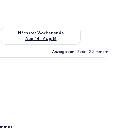
es Wochenende, Aug. 7 - Aug. 9.
Überprüfe die Verfügbarkeit für nächstes Wochenende, Aug. 1
Nächstes Wochenende
Aug. 14 - Aug. 16
Anzeige von 12 von 12 Zimmern
immer