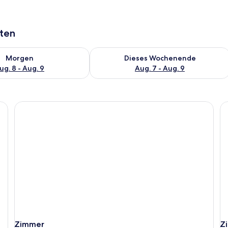
aten
 - Aug. 8.
 Verfügbarkeit für morgen, Aug. 8 - Aug. 9.
Überprüfe die Verfügbarkeit für dies
Morgen
Dieses Wochenende
ug. 8 - Aug. 9
Aug. 7 - Aug. 9
Zimmer
Z