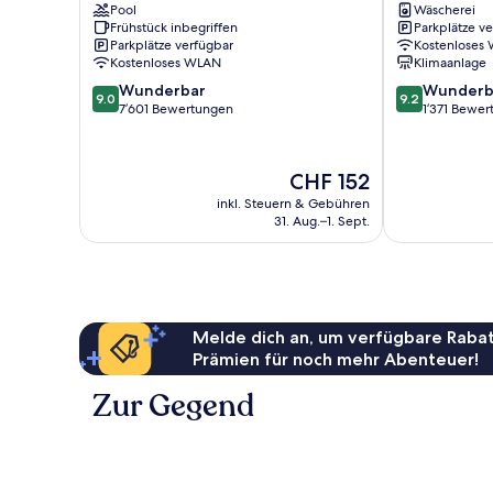
Wharf
Pool
Francisco
Wäscherei
Frühstück inbegriffen
Parkplätze v
Fisherman's
Fisherman's
Parkplätze verfügbar
Kostenloses
Wharf
Wharf
Kostenloses WLAN
Klimaanlage
9.0
9.2
Wunderbar
Wunderb
9.0
9.2
von
von
7’601 Bewertungen
1’371 Bewe
10,
10,
Wunderbar,
Wunderbar,
7’601
1’371
Der
CHF 152
Bewertungen
Bewertungen
Preis
inkl. Steuern & Gebühren
beträgt
31. Aug.–1. Sept.
CHF 152
Melde dich an, um verfügbare Rabat
Prämien für noch mehr Abenteuer!
Zur Gegend