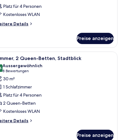
Platz für 4 Personen
Kostenloses WLAN
itere
itere Details
tails
r
Preise anzeigen
immer
ild und einem Schreibtisch mit Lampe.
 einem Schreibtisch und einem Stuhl. Ein Fenster bietet Blick auf die Stadt.
le
Ein Hotelzimmer mit einem großen Bett, einem 
9
immer, 2 Queen-Betten, Stadtblick
otos
Aussergewöhnlich
ür
4
9.4 von 10
(8
8 Bewertungen
immer,
Bewertungen)
30 m²
 Queen-
1 Schlafzimmer
etten,
Platz für 4 Personen
tadtblick
2 Queen-Betten
nzeigen
Kostenloses WLAN
itere
itere Details
tails
r
Preise anzeigen
mmer,