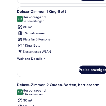
Alle
Ein Hotelzimmer mit Bett, Schr
7
Deluxe-Zimmer, 1 King-Bett
Fotos
Hervorragend
für
8.8
8.8 von 10
(36
36 Bewertungen
Deluxe-
Bewertungen)
30 m²
Zimmer,
1 Schlafzimmer
1 King-
Platz für 3 Personen
Bett
1 King-Bett
anzeigen
Kostenloses WLAN
Weitere
Weitere Details
Details
für
Preise anzeige
Deluxe-
Zimmer,
1 King-
Alle
Ein Hotelzimmer mit zwei Bett
5
Bett
Deluxe-Zimmer, 2 Queen-Betten, barrierearm
Fotos
Hervorragend
für
8.8
8.8 von 10
(3
3 Bewertungen
Deluxe-
Bewertungen)
30 m²
Zimmer,