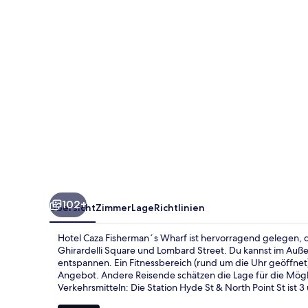
Wharf
102+
Übersicht
Zimmer
Lage
Richtlinien
Hotel Caza Fisherman´s Wharf ist hervorragend gelegen, 
Ghirardelli Square und Lombard Street. Du kannst im Auß
entspannen. Ein Fitnessbereich (rund um die Uhr geöffnet
Angebot. Andere Reisende schätzen die Lage für die Mögl
Verkehrsmitteln: Die Station Hyde St & North Point St ist 