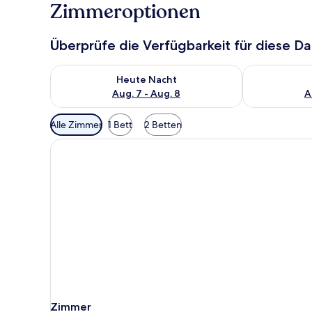
Zimmeroptionen
Überprüfe die Verfügbarkeit für diese D
Überprüfe die Verfügbarkeit für heute Nacht, Aug. 7
Überprüfe die
Heute Nacht
Aug. 7 - Aug. 8
A
Verfügbare
Alle Zimmer
1 Bett
2 Betten
Filter
für
Zimmer
Zimmer