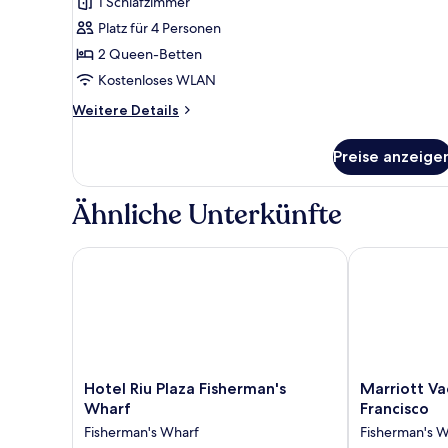
1 Schlafzimmer
2 Queen-
Platz für 4 Personen
Betten,
2 Queen-Betten
barrierearm
Kostenloses WLAN
anzeigen
Weitere
Weitere Details
Details
für
Preise anzeige
Deluxe-
Zimmer,
2 Queen-
Ähnliche Unterkünfte
Betten,
barrierearm
Hotel Riu Plaza Fisherman's Wharf
Marriott Vaca
Hotel
Marriott
Hotel Riu Plaza Fisherman's
Marriott Va
Riu
Vacation
Wharf
Francisco
Plaza
Club®,
Fisherman's Wharf
Fisherman's W
Fisherman's
San