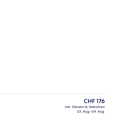
Lounge
nterkunft
Der
CHF 176
aktuelle
inkl. Steuern & Gebühren
Preis
23. Aug.–24. Aug.
gkeit
Sehenswürdigkeit
beträgt
CHF 176.