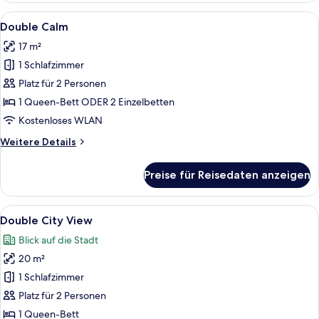
View
Alle
Ein Schlafzimmer mit einem großen Be
29
Double Calm
Fotos
17 m²
für
1 Schlafzimmer
Double
Calm
Platz für 2 Personen
anzeigen
1 Queen-Bett ODER 2 Einzelbetten
Kostenloses WLAN
Weitere
Weitere Details
Details
für
Preise für Reisedaten anzeigen
Double
Calm
Alle
Ein Schlafzimmer mit einem Bett, eine
17
Double City View
Fotos
Blick auf die Stadt
für
20 m²
Double
City
1 Schlafzimmer
View
Platz für 2 Personen
anzeigen
1 Queen-Bett