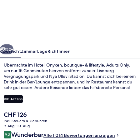
Onyxen,
boutique-
&
lifestyle,
Adults
rück
Weiter
Only
152+
Übersicht
Zimmer
Lage
Richtlinien
Übernachte im Hotell Onyxen, boutique- & lifestyle, Adults Only,
um nur 15 Gehminuten hiervon entfernt zu sein: Liseberg
Vergnügungspark und Nya Ullevi Stadion. Du kannst dich bei einem
Drink in der Bar/Lounge entspannen, und im Restaurant kannst du
sehr gut essen. Andere Reisende lieben das hilfsbereite Personal.
Die Unterkunft ist nur einen kurzen Fußmarsch von den öffentlichen
Verkehrsmitteln entfernt: Zur U-Bahn läuft man 2 Minuten
VIP Access
(Straßenbahnhaltestelle Scandinavium) bzw. 3 Minuten
(Straßenbahnhaltestelle Berzeliigatan).
Der
CHF 126
Wellness
aktuelle
inkl. Steuern & Gebühren
Preis
9. Aug.–10. Aug.
beträgt
Bewertungen
Wunderbar
9,2
Alle 1'014 Bewertungen anzeigen
CHF 126.
9,2 von 10.