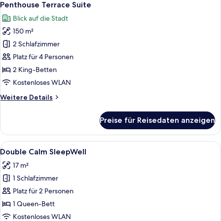
17
Penthouse Terrace Suite
Fotos
Blick auf die Stadt
für
150 m²
Penthouse
Terrace
2 Schlafzimmer
Suite
Platz für 4 Personen
anzeigen
2 King-Betten
Kostenloses WLAN
Weitere
Weitere Details
Details
für
Preise für Reisedaten anzeigen
Penthouse
Terrace
Suite
Alle
Ein Schlafzimmer mit einem großen Be
8
Double Calm SleepWell
Fotos
17 m²
für
1 Schlafzimmer
Double
Calm
Platz für 2 Personen
SleepWell
1 Queen-Bett
anzeigen
Kostenloses WLAN