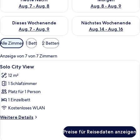
Aug. 7 - Aug. 8
Aug. 8 - Aug. 9
Überprüfe die Verfügbarkeit für dieses Wochenende, Aug. 7 - 
Überprüfe die Verfügbarkeit f
Dieses Wochenende
Nächstes Wochenende
Aug. 7 - Aug. 9
Aug. 14 - Aug. 16
Verfügbare
Alle Zimmer
1 Bett
2 Betten
Filter
für
Anzeige von 7 von 7 Zimmern
Zimmer
Alle
Ein ordentlich bezogenes Bett mit wei
10
Solo City View
Fotos
12 m²
für
1 Schlafzimmer
Solo
City
Platz für 1 Person
View
1 Einzelbett
anzeigen
Kostenloses WLAN
Weitere
Weitere Details
Details
für
Preise für Reisedaten anzeigen
Solo
City