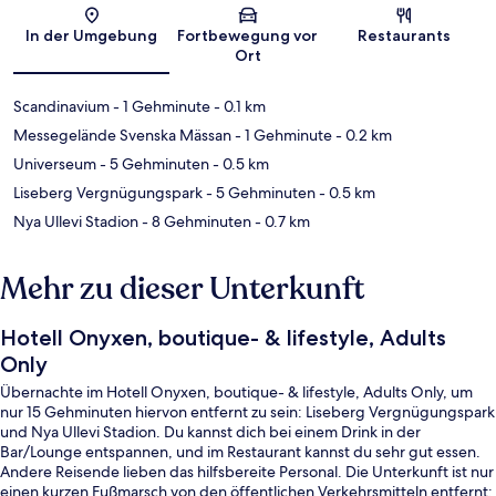
Karte
In der Umgebung
Fortbewegung vor
Restaurants
Ort
Scandinavium
- 1 Gehminute
- 0.1 km
Messegelände Svenska Mässan
- 1 Gehminute
- 0.2 km
Universeum
- 5 Gehminuten
- 0.5 km
Liseberg Vergnügungspark
- 5 Gehminuten
- 0.5 km
Nya Ullevi Stadion
- 8 Gehminuten
- 0.7 km
Mehr zu dieser Unterkunft
Hotell Onyxen, boutique- & lifestyle, Adults
Only
Übernachte im Hotell Onyxen, boutique- & lifestyle, Adults Only, um
nur 15 Gehminuten hiervon entfernt zu sein: Liseberg Vergnügungspark
und Nya Ullevi Stadion. Du kannst dich bei einem Drink in der
Bar/Lounge entspannen, und im Restaurant kannst du sehr gut essen.
Andere Reisende lieben das hilfsbereite Personal. Die Unterkunft ist nur
einen kurzen Fußmarsch von den öffentlichen Verkehrsmitteln entfernt: