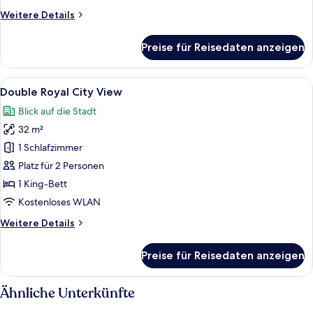
Weitere
Weitere Details
Details
für
Preise für Reisedaten anzeigen
Double
Calm
SleepWell
Alle
Ein Hotelzimmer mit einem großen Bet
15
Double Royal City View
Fotos
Blick auf die Stadt
für
32 m²
Double
Royal
1 Schlafzimmer
City
Platz für 2 Personen
View
1 King-Bett
anzeigen
Kostenloses WLAN
Weitere
Weitere Details
Details
für
Preise für Reisedaten anzeigen
Double
Royal
City
Ähnliche Unterkünfte
View