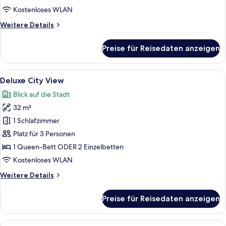
Kostenloses WLAN
Weitere
Weitere Details
Details
für
Preise für Reisedaten anzeigen
Double
City
View
Alle
Ein geräumiges Schlafzimmer mit eine
26
Deluxe City View
Fotos
Blick auf die Stadt
für
32 m²
Deluxe
City
1 Schlafzimmer
View
Platz für 3 Personen
anzeigen
1 Queen-Bett ODER 2 Einzelbetten
Kostenloses WLAN
Weitere
Weitere Details
Details
für
Preise für Reisedaten anzeigen
Deluxe
City
View
Alle
Ein modernes Wohnzimmer mit hoher De