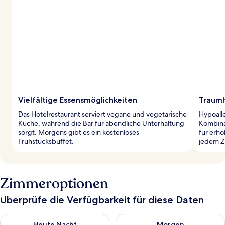
Vielfältige Essensmöglichkeiten
Traumh
Das Hotelrestaurant serviert vegane und vegetarische
Hypoall
Küche, während die Bar für abendliche Unterhaltung
Kombina
sorgt. Morgens gibt es ein kostenloses
für erho
Frühstücksbuffet.
jedem Z
Zimmeroptionen
Überprüfe die Verfügbarkeit für diese Daten
Überprüfe die Verfügbarkeit für heute Nacht, Aug. 7 - Aug. 8.
Überprüfe die Verfügbarkeit f
Heute Nacht
Morgen