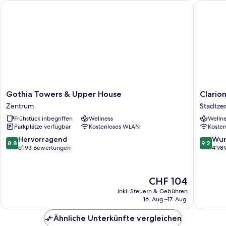
Gothia Towers & Upper House
Clarion 
Gothia
Clarion
Gothia Towers & Upper House
Clario
Towers
Hotel
Zentrum
Stadtze
&
Draken
Frühstück inbegriffen
Wellness
Wellne
Upper
Stadtze
Parkplätze verfügbar
Kostenloses WLAN
Koste
House
von
Zentrum
Götebo
8.8
9.2
Hervorragend
Wun
8.8
9.2
von
von
6’193 Bewertungen
4’98
10,
10,
Hervorragend,
Wunder
6’193
4’989
Der
CHF 104
Bewertungen
Bewert
Preis
inkl. Steuern & Gebühren
beträgt
16. Aug.–17. Aug.
CHF 104
Ähnliche Unterkünfte vergleichen