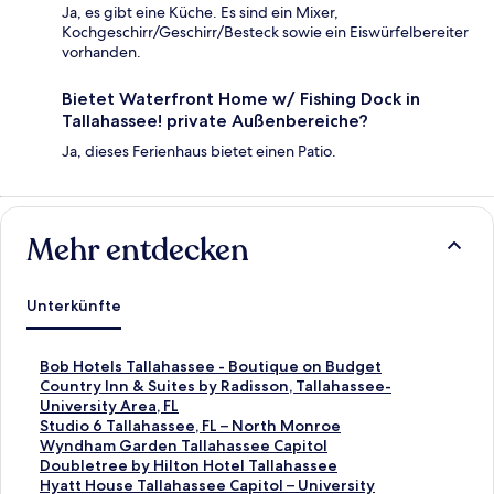
Ja, es gibt eine Küche. Es sind ein Mixer,
Kochgeschirr/Geschirr/Besteck sowie ein Eiswürfelbereiter
vorhanden.
Bietet Waterfront Home w/ Fishing Dock in
Tallahassee! private Außenbereiche?
Ja, dieses Ferienhaus bietet einen Patio.
Mehr entdecken
Unterkünfte
L
Bob Hotels Tallahassee - Boutique on Budget
i
L
Country Inn & Suites by Radisson, Tallahassee-
n
i
University Area, FL
k
n
L
Studio 6 Tallahassee, FL – North Monroe
,
k
i
L
Wyndham Garden Tallahassee Capitol
d
,
n
i
L
Doubletree by Hilton Hotel Tallahassee
e
d
k
n
i
L
Hyatt House Tallahassee Capitol – University