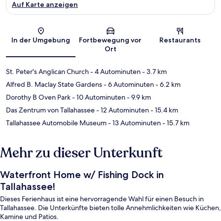
Auf Karte anzeigen
Karte
In der Umgebung
Fortbewegung vor
Restaurants
Ort
St. Peter's Anglican Church
- 4 Autominuten
- 3.7 km
Alfred B. Maclay State Gardens
- 6 Autominuten
- 6.2 km
Dorothy B Oven Park
- 10 Autominuten
- 9.9 km
Das Zentrum von Tallahassee
- 12 Autominuten
- 15.4 km
Tallahassee Automobile Museum
- 13 Autominuten
- 15.7 km
Mehr zu dieser Unterkunft
Waterfront Home w/ Fishing Dock in
Tallahassee!
Dieses Ferienhaus ist eine hervorragende Wahl für einen Besuch in
Tallahassee. Die Unterkünfte bieten tolle Annehmlichkeiten wie Küchen,
Kamine und Patios.