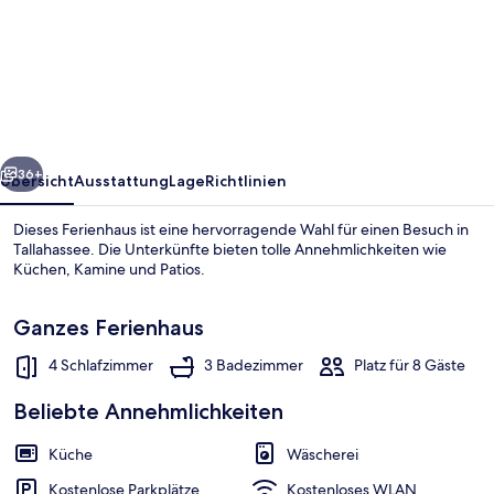
Home
w/
Fishing
Dock
in
rück
Weiter
Tallahassee!
36+
Übersicht
Ausstattung
Lage
Richtlinien
Dieses Ferienhaus ist eine hervorragende Wahl für einen Besuch in
Tallahassee. Die Unterkünfte bieten tolle Annehmlichkeiten wie
Küchen, Kamine und Patios.
Ganzes Ferienhaus
4 Schlafzimmer
3 Badezimmer
Platz für 8 Gäste
Beliebte Annehmlichkeiten
Ferienhaus (4 Bedrooms) | Innenberei
Küche
Wäscherei
Kostenlose Parkplätze
Kostenloses WLAN