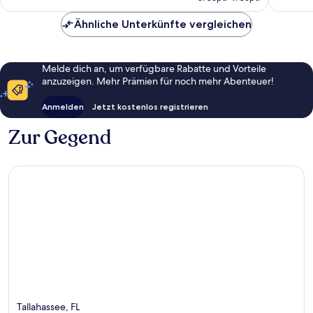
2
CHF 46
inch
Bewert
Ähnliche Unterkünfte vergleichen
TV
Tallahas
Melde dich an, um verfügbare Rabatte und Vorteile
anzuzeigen. Mehr Prämien für noch mehr Abenteuer!
Anmelden
Jetzt kostenlos registrieren
Zur Gegend
Tallahassee, FL