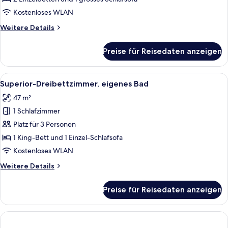
eigenes
Kostenloses WLAN
Bad
Weitere
Weitere Details
anzeigen
Details
für
Preise für Reisedaten anzeigen
Classic-
Dreibettzimmer,
barrierefrei,
Alle
Ein Hotelzimmer mit zwei Betten, eine
4
eigenes
Superior-Dreibettzimmer, eigenes Bad
Fotos
Bad
47 m²
für
1 Schlafzimmer
Superior-
Dreibettzimmer,
Platz für 3 Personen
eigenes
1 King-Bett und 1 Einzel-Schlafsofa
Bad
Kostenloses WLAN
anzeigen
Weitere
Weitere Details
Details
für
Preise für Reisedaten anzeigen
Superior-
Dreibettzimmer,
eigenes
Bad