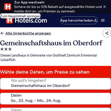
Zur App wechseln
Sichere dir bis zu 10% Rabatt auf ausgewählte Hotels und
melde dich an, um Prämien zu sammeln.
Zum Hauptinhalt springen
App herunterladen
Alle Unterkünfte anzeigen
Gemeinschaftshaus im Oberdorf
3.0-
Sterne-
Dieses Landhaus in Gehweite von Gotthelf Zentrum Emmental
Unterkunft
Lützelflüh
Wähle deine Daten, um Preise zu sehen
Wo soll’s hingehen?
Daten
Gäste