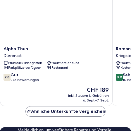
Alpha
Romanti
Alpha Thun
Romant
Thun
Hotel
Dürrenast
Kriegst
Dürrenast
&
Frühstück inbegriffen
Haustiere erlaubt
Hausti
Restaur
Parkplätze verfügbar
Restaurant
Koste
Sternen
Kriegste
7.8
8.0
Gut
Seh
7.8
8.0
von
von
273 Bewertungen
10 B
10,
10,
Der
CHF 189
Gut,
Sehr
Preis
273
gut,
inkl. Steuern & Gebühren
beträgt
6. Sept.–7. Sept.
Bewertungen
10
CHF 189
Bewert
Ähnliche Unterkünfte vergleichen
Melde dich an, um verfügbare Rabatte und Vorteile