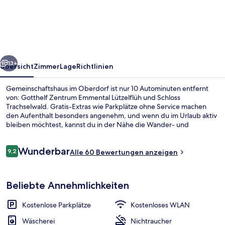
Oberdorf
rück
Weiter
13+
Übersicht
Zimmer
Lage
Richtlinien
Gemeinschaftshaus im Oberdorf ist nur 10 Autominuten entfernt
von: Gotthelf Zentrum Emmental Lützelflüh und Schloss
Trachselwald. Gratis-Extras wie Parkplätze ohne Service machen
den Aufenthalt besonders angenehm, und wenn du im Urlaub aktiv
bleiben möchtest, kannst du in der Nähe die Wander- und
Radwege nutzen.
Bewertungen
Wunderbar
9,2
Alle 60 Bewertungen anzeigen
9,2 von 10.
Aussenbereich
Beliebte Annehmlichkeiten
Kostenlose Parkplätze
Kostenloses WLAN
Wäscherei
Nichtraucher