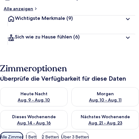
Alle anzeigen
Wichtigste Merkmale
(9)
Sich wie zu Hause fühlen
(6)
Zimmeroptionen
Überprüfe die Verfügbarkeit für diese Daten
Überprüfe die Verfügbarkeit für heute Nacht, Aug. 9 - Aug. 10
Überprüfe die Verfügbarkeit fü
Heute Nacht
Morgen
Aug. 9 - Aug. 10
Aug. 10 - Aug. 11
Überprüfe die Verfügbarkeit für dieses Wochenende, Aug. 14 -
Überprüfe die Verfügbarkeit f
Dieses Wochenende
Nächstes Wochenende
Aug. 14 - Aug. 16
Aug. 21 - Aug. 23
Verfügbare
Alle Zimmer
1 Bett
2 Betten
Über 3 Betten