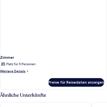
Zimmer
Platz für 5 Personen
Weitere
Weitere Details
Details
für
Preise für Reisedaten anzeigen
Zimmer
Ähnliche Unterkünfte
Alpha Thun
Romantik