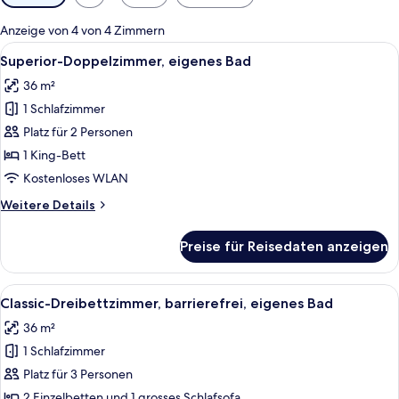
Filter
für
Anzeige von 4 von 4 Zimmern
Zimmer
Alle
Ein hölzernes Bett mit Nachttisch und
4
Superior-Doppelzimmer, eigenes Bad
Fotos
36 m²
für
1 Schlafzimmer
Superior-
Doppelzimmer,
Platz für 2 Personen
eigenes
1 King-Bett
Bad
Kostenloses WLAN
anzeigen
Weitere
Weitere Details
Details
für
Preise für Reisedaten anzeigen
Superior-
Doppelzimmer,
eigenes
Alle
Ein Hotelzimmer mit einem hölzernen B
5
Bad
Classic-Dreibettzimmer, barrierefrei, eigenes Bad
Fotos
36 m²
für
1 Schlafzimmer
Classic-
Dreibettzimmer,
Platz für 3 Personen
barrierefrei,
2 Einzelbetten und 1 grosses Schlafsofa