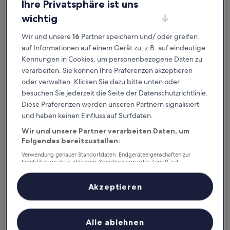
ausgeklügelter Sortier- und Filteroptionen genau die
Ihre Privatsphäre ist uns
Unterkunft, die zu dir passt. Wir wollen schließlich sicher
wichtig
sein,
dass dein Aufenthalt deine Erwartungen übertrifft.
Wir und unsere
16
Partner speichern und/ oder greifen
auf Informationen auf einem Gerät zu, z.B. auf eindeutige
Verfügbar für iOS und Android
Kennungen in Cookies, um personenbezogene Daten zu
verarbeiten. Sie können Ihre Präferenzen akzeptieren
oder verwalten. Klicken Sie dazu bitte unten oder
besuchen Sie jederzeit die Seite der Datenschutzrichtlinie.
Diese Präferenzen werden unseren Partnern signalisiert
und haben keinen Einfluss auf Surfdaten.
Wir und unsere Partner verarbeiten Daten, um
Folgendes bereitzustellen:
Verwendung genauer Standortdaten. Endgeräteeigenschaften zur
Identifikation aktiv abfragen. Speichern von oder Zugriff auf
Informationen auf einem Endgerät. Personalisierte Werbung und
Gute Gründe, unsere App
Inhalte, Messung von Werbeleistung und der Performance von Inhalten,
Zielgruppenforschung sowie Entwicklung und Verbesserung von
herunterzuladen
Akzeptieren
Angeboten.
Liste der Partner (Lieferanten)
Unterwegs planen
Alle ablehnen
Buche jederzeit und überall last minute