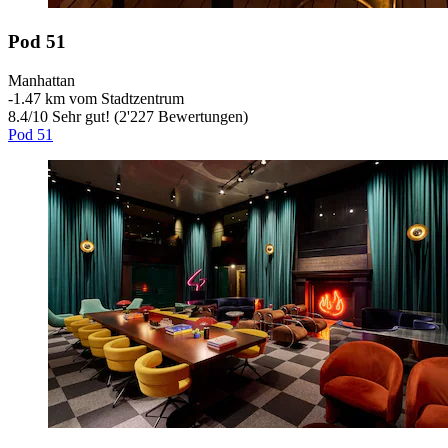
Pod 51
Manhattan
‐
1.47 km vom Stadtzentrum
8.4
/
10
Sehr gut! (2'227 Bewertungen)
Pod 51