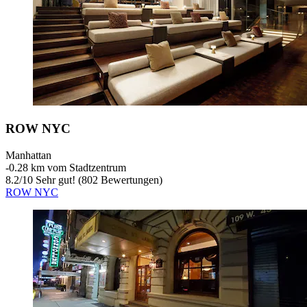
ROW NYC
Manhattan
‐
0.28 km vom Stadtzentrum
8.2
/
10
Sehr gut! (802 Bewertungen)
ROW NYC