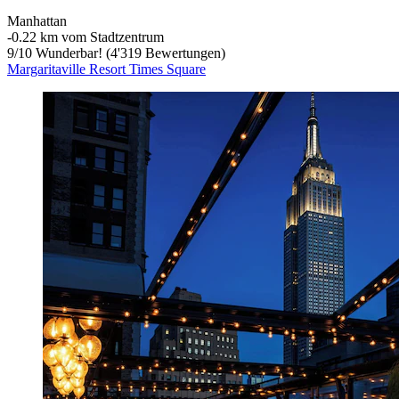
Manhattan
‐
0.22 km vom Stadtzentrum
9
/
10
Wunderbar! (4'319 Bewertungen)
Margaritaville Resort Times Square