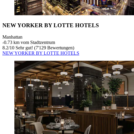
NEW YORKER BY LOTTE HOTELS
Manhattan
‐
0.73 km vom Stadtzentrum
8.2
/
10
Sehr gut! (7'129 Bewertungen)
NEW YORKER BY LOTTE HOTELS