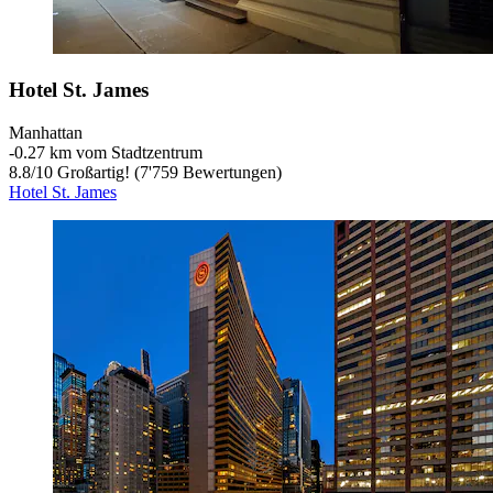
Hotel St. James
Manhattan
‐
0.27 km vom Stadtzentrum
8.8
/
10
Großartig! (7'759 Bewertungen)
Hotel St. James