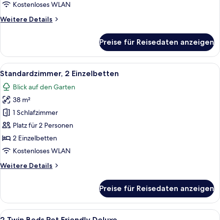
Schlafsofa
Kostenloses WLAN
anzeigen
Weitere
Weitere Details
Details
für
Preise für Reisedaten anzeigen
Standardzimmer,
1 King-
Bett
Alle
Ein Hotelzimmer mit zwei Betten, eine
7
und
Standardzimmer, 2 Einzelbetten
Fotos
Schlafsofa
Blick auf den Garten
für
38 m²
Standardzimmer,
2 Einzelbetten
1 Schlafzimmer
anzeigen
Platz für 2 Personen
2 Einzelbetten
Kostenloses WLAN
Weitere
Weitere Details
Details
für
Preise für Reisedaten anzeigen
Standardzimmer,
2 Einzelbetten
Alle
Hochwertige Bettwaren, Daunenbettde
5
2 Twin Beds Pet Friendly Deluxe