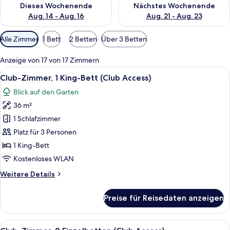
Dieses Wochenende
Nächstes Wochenende
Aug. 14 - Aug. 16
Aug. 21 - Aug. 23
Verfügbare
Alle Zimmer
1 Bett
2 Betten
Über 3 Betten
Filter
für
Anzeige von 17 von 17 Zimmern
Zimmer
Alle
Ein Hotelzimmer mit Bett, Schreibtisc
5
Club-Zimmer, 1 King-Bett (Club Access)
Fotos
Blick auf den Garten
für
36 m²
Club-
Zimmer,
1 Schlafzimmer
1 King-
Platz für 3 Personen
Bett
1 King-Bett
(Club
Kostenloses WLAN
Access)
Weitere
Weitere Details
anzeigen
Details
für
Preise für Reisedaten anzeigen
Club-
Zimmer,
1 King-
Alle
Ein Hotelzimmer mit zwei Betten, einem
5
Bett