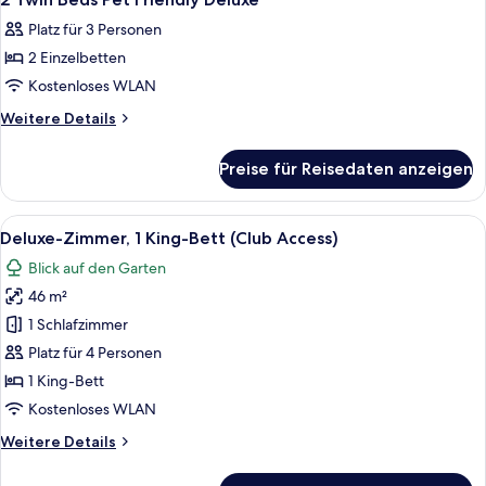
Fotos
Platz für 3 Personen
für
2 Einzelbetten
2
Twin
Kostenloses WLAN
Beds
Weitere
Weitere Details
Pet
Details
für
Friendly
Preise für Reisedaten anzeigen
2
Deluxe
Twin
anzeigen
Beds
Alle
Ein Hotelzimmer mit einem großen Bett
6
Pet
Deluxe-Zimmer, 1 King-Bett (Club Access)
Fotos
Friendly
Blick auf den Garten
Deluxe
für
46 m²
Deluxe-
Zimmer,
1 Schlafzimmer
1 King-
Platz für 4 Personen
Bett
1 King-Bett
(Club
Kostenloses WLAN
Access)
Weitere
Weitere Details
anzeigen
Details
für