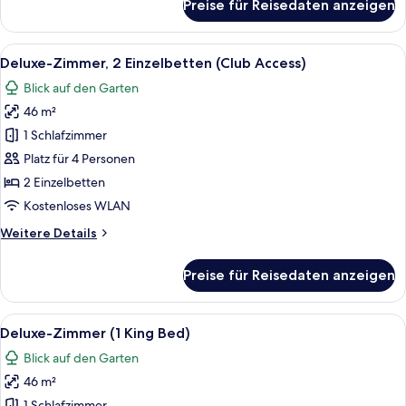
Preise für Reisedaten anzeigen
Deluxe-
Zimmer,
1 King-
Alle
Ein Hotelzimmer mit zwei Betten, eine
5
Bett
Deluxe-Zimmer, 2 Einzelbetten (Club Access)
Fotos
(Club
Blick auf den Garten
Access)
für
46 m²
Deluxe-
Zimmer,
1 Schlafzimmer
2 Einzelbetten
Platz für 4 Personen
(Club
2 Einzelbetten
Access)
Kostenloses WLAN
anzeigen
Weitere
Weitere Details
Details
für
Preise für Reisedaten anzeigen
Deluxe-
Zimmer,
2 Einzelbetten
Alle
Ein Hotelzimmer mit einem großen Bett,
6
(Club
Deluxe-Zimmer (1 King Bed)
Fotos
Access)
Blick auf den Garten
für
46 m²
Deluxe-
1 Schlafzimmer