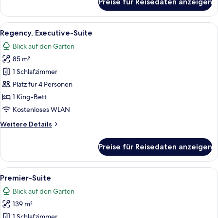
Preise für Reisedaten anzeigen
Deluxe-
Zimmer
(2
Alle
Ein modernes Wohnzimmer mit einem F
6
Twin
Regency, Executive-Suite
Fotos
Beds)
Blick auf den Garten
für
85 m²
Regency,
Executive-
1 Schlafzimmer
Suite
Platz für 4 Personen
anzeigen
1 King-Bett
Kostenloses WLAN
Weitere
Weitere Details
Details
für
Preise für Reisedaten anzeigen
Regency,
Executive-
Suite
Alle
Ein modernes Wohnzimmer mit einer Co
5
Premier-Suite
Fotos
Blick auf den Garten
für
139 m²
Premier-
Suite
1 Schlafzimmer