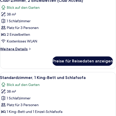
Club-Zimmer, 2 Einzelbetten (Club Access)
Fotos
(Club
Blick auf den Garten
Access)
für
38 m²
Club-
Zimmer,
1 Schlafzimmer
2 Einzelbetten
Platz für 3 Personen
(Club
2 Einzelbetten
Access)
Kostenloses WLAN
anzeigen
Weitere
Weitere Details
Details
für
Preise für Reisedaten anzeigen
Club-
Zimmer,
2 Einzelbetten
Alle
Ein Hotelzimmer mit einem großen Bet
8
(Club
Standardzimmer, 1 King-Bett und Schlafsofa
Fotos
Access)
Blick auf den Garten
für
38 m²
Standardzimmer,
1 King-
1 Schlafzimmer
Bett
Platz für 3 Personen
und
1 King-Bett und 1 Einzel-Schlafsofa