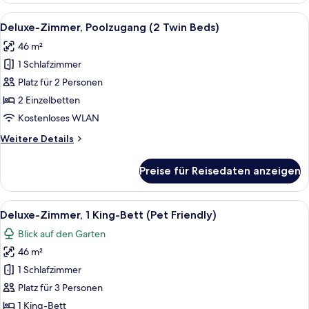
Poolzugang
Alle
Ein Hotelzimmer mit zwei Betten, einer 
8
(1
Deluxe-Zimmer, Poolzugang (2 Twin Beds)
Fotos
King
46 m²
Bed)
für
1 Schlafzimmer
Deluxe-
Zimmer,
Platz für 2 Personen
Poolzugang
2 Einzelbetten
(2
Kostenloses WLAN
Twin
Weitere
Weitere Details
Beds)
Details
anzeigen
für
Preise für Reisedaten anzeigen
Deluxe-
Zimmer,
Poolzugang
Alle
Ein modernes Hotelzimmer mit einem g
8
(2
Deluxe-Zimmer, 1 King-Bett (Pet Friendly)
Fotos
Twin
Blick auf den Garten
Beds)
für
46 m²
Deluxe-
Zimmer,
1 Schlafzimmer
1 King-
Platz für 3 Personen
Bett
1 King-Bett