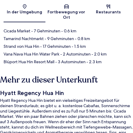
Karte
In der Umgebung
Fortbewegung vor
Restaurants
Ort
Cicada Market
- 7 Gehminuten
- 0.6 km
Tamarind Nachtmarkt
- 9 Gehminuten
- 0.8 km
Strand von Hua Hin
- 17 Gehminuten
- 1.5 km
Vana Nava Hua Hin Water Park
- 2 Autominuten
- 2.0 km
Blúport Hua Hin Resort Mall
- 3 Autominuten
- 2.3 km
Mehr zu dieser Unterkunft
Hyatt Regency Hua Hin
Hyatt Regency Hua Hin bietet ein vielseitiges Freizeitangebot für
deinen Strandurlaub; es gibt u. a. kostenlose Cabañas, Sonnenschirme
und Liegestühle. Außerdem sind es zu Fuß nur 5 Minuten bis: Cicada
Market. Wer ein paar Bahnen ziehen oder planschen möchte, kann sich
auf 3 Außenpools freuen. Wenn dir eher der Sinn nach Entspannung
steht, kannst du dich im Wellnessbereich mit Tiefengewebe-Massagen,
Ganzkörperwickeln und Aromatherapie verwöhnen lassen. Figs, eins