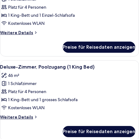
anzeigen
Platz für 4 Personen
1 King-Bett und 1 Einzel-Schlafsofa
Kostenloses WLAN
Weitere
Weitere Details
Details
für
Preise für Reisedaten anzeigen
Premier-
Suite
Alle
Ein Hotelzimmer mit Bett, Schreibtisch
9
Deluxe-Zimmer, Poolzugang (1 King Bed)
Fotos
46 m²
für
1 Schlafzimmer
Deluxe-
Zimmer,
Platz für 4 Personen
Poolzugang
1 King-Bett und 1 grosses Schlafsofa
(1
Kostenloses WLAN
King
Weitere
Weitere Details
Bed)
Details
anzeigen
für
Preise für Reisedaten anzeigen
Deluxe-
Zimmer,