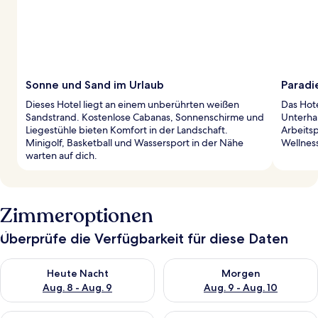
Sonne und Sand im Urlaub
Paradi
Dieses Hotel liegt an einem unberührten weißen
Das Hote
Sandstrand. Kostenlose Cabanas, Sonnenschirme und
Unterha
Liegestühle bieten Komfort in der Landschaft.
Arbeits
Minigolf, Basketball und Wassersport in der Nähe
Wellnes
warten auf dich.
Zimmeroptionen
Überprüfe die Verfügbarkeit für diese Daten
Überprüfe die Verfügbarkeit für heute Nacht, Aug. 8 - Aug. 9.
Überprüfe die Verfügbarkeit f
Heute Nacht
Morgen
Aug. 8 - Aug. 9
Aug. 9 - Aug. 10
Überprüfe die Verfügbarkeit für dieses Wochenende, Aug. 14 -
Überprüfe die Verfügbarkeit f