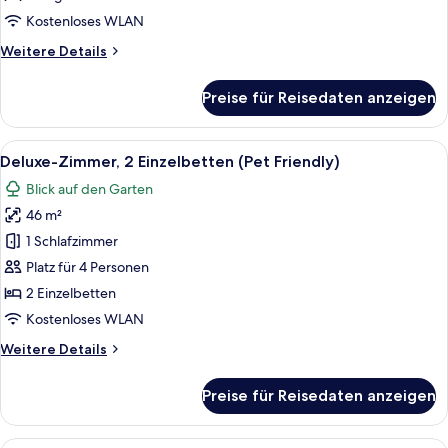
(Pet
Kostenloses WLAN
Friendly)
Weitere
Weitere Details
anzeigen
Details
für
Preise für Reisedaten anzeigen
Deluxe-
Zimmer,
1 King-
Alle
Ein kleines Hundebett mit Spielzeug u
8
Bett
Deluxe-Zimmer, 2 Einzelbetten (Pet Friendly)
Fotos
(Pet
Blick auf den Garten
Friendly)
für
46 m²
Deluxe-
Zimmer,
1 Schlafzimmer
2 Einzelbetten
Platz für 4 Personen
(Pet
2 Einzelbetten
Friendly)
Kostenloses WLAN
anzeigen
Weitere
Weitere Details
Details
für
Preise für Reisedaten anzeigen
Deluxe-
Zimmer,
2 Einzelbetten
Ein modernes Hotelzimmer mit einem 