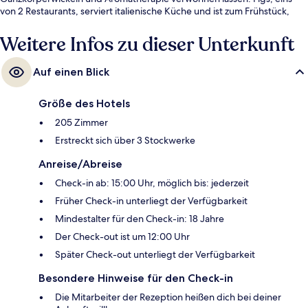
von 2 Restaurants, serviert italienische Küche und ist zum Frühstück,
Mittagessen und Abendessen geöffnet. Weitere Highlights wie ein
kostenloser Kinderclub, eine Poolbar und ein Fitnessbereich (rund um
Weitere Infos zu dieser Unterkunft
die Uhr geöffnet) sprechen für dieses Hotel im luxuriösen Stil. Andere
Reisende lieben das hilfsbereite Personal.
Auf einen Blick
Größe des Hotels
205 Zimmer
Erstreckt sich über 3 Stockwerke
Anreise/Abreise
Check-in ab: 15:00 Uhr, möglich bis: jederzeit
Früher Check-in unterliegt der Verfügbarkeit
Mindestalter für den Check-in: 18 Jahre
Der Check-out ist um 12:00 Uhr
Später Check-out unterliegt der Verfügbarkeit
Besondere Hinweise für den Check-in
Die Mitarbeiter der Rezeption heißen dich bei deiner