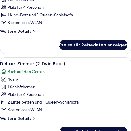
Zimmer
(1
Platz für 4 Personen
King
1 King-Bett und 1 Queen-Schlafsofa
Bed)
Kostenloses WLAN
anzeigen
Weitere
Weitere Details
Details
für
Preise für Reisedaten anzeigen
Deluxe-
Zimmer
(1
Alle
Ein Hotelzimmer mit einem großen Bett
7
King
Deluxe-Zimmer (2 Twin Beds)
Fotos
Bed)
Blick auf den Garten
für
46 m²
Deluxe-
Zimmer
1 Schlafzimmer
(2
Platz für 4 Personen
Twin
2 Einzelbetten und 1 Queen-Schlafsofa
Beds)
Kostenloses WLAN
anzeigen
Weitere
Weitere Details
Details
für