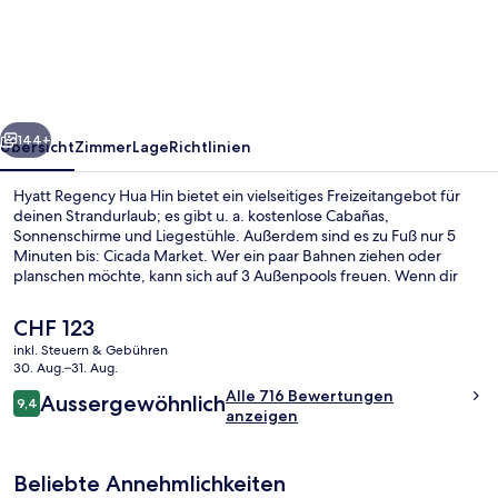
Hua
Hin
rück
Weiter
144+
Übersicht
Zimmer
Lage
Richtlinien
Hyatt Regency Hua Hin bietet ein vielseitiges Freizeitangebot für
deinen Strandurlaub; es gibt u. a. kostenlose Cabañas,
Sonnenschirme und Liegestühle. Außerdem sind es zu Fuß nur 5
Minuten bis: Cicada Market. Wer ein paar Bahnen ziehen oder
planschen möchte, kann sich auf 3 Außenpools freuen. Wenn dir
eher der Sinn nach Entspannung steht, kannst du dich im
Wellnessbereich mit Tiefengewebe-Massagen, Ganzkörperwickeln
Der
CHF 123
und Aromatherapie verwöhnen lassen. Figs, eins von 2 Restaurants,
aktuelle
inkl. Steuern & Gebühren
serviert italienische Küche und ist zum Frühstück, Mittagessen und
Preis
30. Aug.–31. Aug.
Abendessen geöffnet. Weitere Highlights wie ein kostenloser
Ansicht von oben
beträgt
Bewertungen
Kinderclub, eine Poolbar und ein Fitnessbereich (rund um die Uhr
Alle 716 Bewertungen
Aussergewöhnlich
CHF 123.
9,4
9,4 von 10.
geöffnet) sprechen für dieses Hotel im luxuriösen Stil. Andere
anzeigen
Reisende lieben das hilfsbereite Personal.
Beliebte Annehmlichkeiten