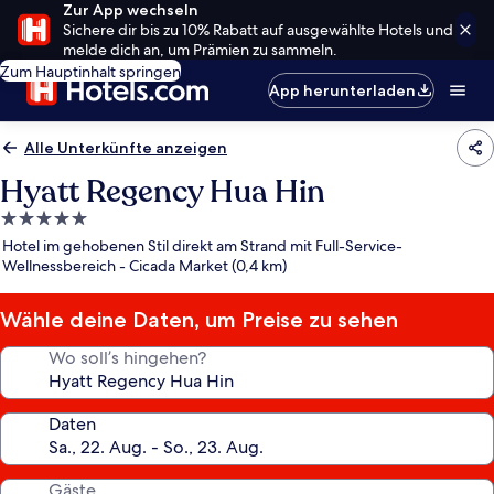
Zur App wechseln
Sichere dir bis zu 10% Rabatt auf ausgewählte Hotels und
melde dich an, um Prämien zu sammeln.
Zum Hauptinhalt springen
App herunterladen
Alle Unterkünfte anzeigen
Hyatt Regency Hua Hin
5.0-
Sterne-
Hotel im gehobenen Stil direkt am Strand mit Full-Service-
Unterkunft
Wellnessbereich - Cicada Market (0,4 km)
Wähle deine Daten, um Preise zu sehen
Wo soll’s hingehen?
Daten
Gäste