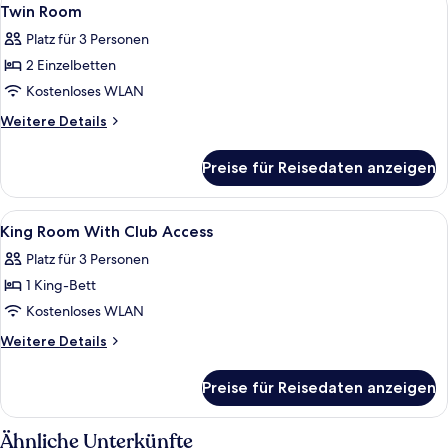
Alle
6
(Pet
Twin Room
Fotos
Friendly)
Platz für 3 Personen
für
2 Einzelbetten
Twin
Room
Kostenloses WLAN
anzeigen
Weitere
Weitere Details
Details
für
Preise für Reisedaten anzeigen
Twin
Room
Alle
Hochwertige Bettwaren, Daunenbettde
4
King Room With Club Access
Fotos
Platz für 3 Personen
für
1 King-Bett
King
Room
Kostenloses WLAN
With
Weitere
Weitere Details
Club
Details
für
Access
Preise für Reisedaten anzeigen
King
anzeigen
Room
With
Ähnliche Unterkünfte
Club