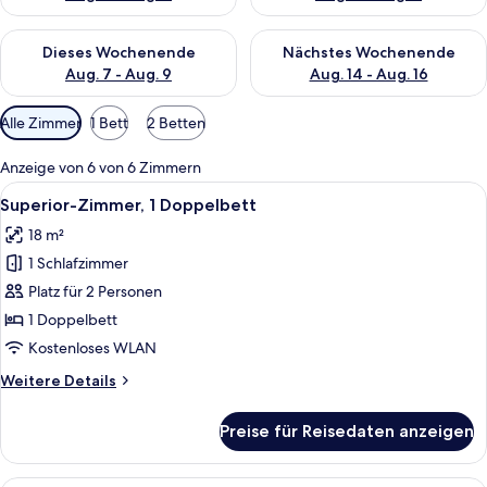
Überprüfe die Verfügbarkeit für dieses Wochenende, Aug. 7 - 
Überprüfe die Verfügbarkeit f
Dieses Wochenende
Nächstes Wochenende
Aug. 7 - Aug. 9
Aug. 14 - Aug. 16
Verfügbare
Alle Zimmer
1 Bett
2 Betten
Filter
für
Anzeige von 6 von 6 Zimmern
Zimmer
Alle
Ein modernes Hotelzimmer mit Bett, S
9
Superior-Zimmer, 1 Doppelbett
Fotos
18 m²
für
1 Schlafzimmer
Superior-
Zimmer,
Platz für 2 Personen
1
1 Doppelbett
Doppelbett
Kostenloses WLAN
anzeigen
Weitere
Weitere Details
Details
für
Preise für Reisedaten anzeigen
Superior-
Zimmer,
1
Ein Hotelzimmer mit einem großen Bett