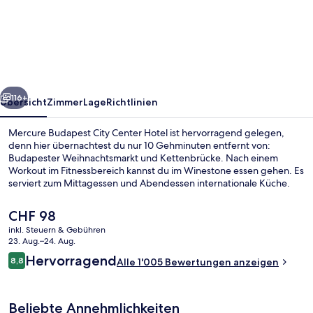
Budapest
City
Center
Hotel
rück
Weiter
116+
Übersicht
Zimmer
Lage
Richtlinien
Mercure Budapest City Center Hotel ist hervorragend gelegen,
denn hier übernachtest du nur 10 Gehminuten entfernt von:
Budapester Weihnachtsmarkt und Kettenbrücke. Nach einem
Workout im Fitnessbereich kannst du im Winestone essen gehen. Es
serviert zum Mittagessen und Abendessen internationale Küche.
Eine Bar/Lounge, eine Snackbar und ein Garten sind weitere
Highlights. Andere Reisende lieben das hilfsbereite Personal und
Der
CHF 98
die Lage. Die Unterkunft ist nur einen kurzen Fußmarsch von den
aktuelle
inkl. Steuern & Gebühren
öffentlichen Verkehrsmitteln entfernt: Zur U-Bahn läuft man 4
Preis
23. Aug.–24. Aug.
Minuten (Station Ferenciek tér) bzw. 5 Minuten (Station Vörösmarty
Aktivitäten für Kinder
beträgt
Bewertungen
tér).
Hervorragend
8,8
Alle 1'005 Bewertungen anzeigen
CHF 98.
8,8 von 10.
Beliebte Annehmlichkeiten