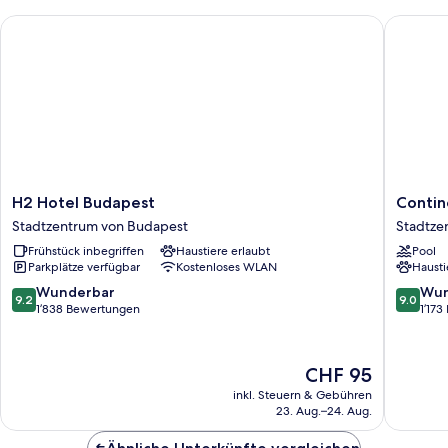
Schlafsofa,
H2 Hotel Budapest
Continen
Sauna
H2
Continen
H2 Hotel Budapest
Contin
Hotel
Hotel
Stadtzentrum von Budapest
Stadtze
Budapest
Budape
Frühstück inbegriffen
Haustiere erlaubt
Pool
Stadtzentrum
Stadtze
Parkplätze verfügbar
Kostenloses WLAN
Hausti
von
von
Budapest
Budape
9.2
9.0
Wunderbar
Wun
9.2
9.0
von
von
1’838 Bewertungen
1’17
10,
10,
Wunderbar,
Wunder
1’838
1’173
Der
CHF 95
Bewertungen
Bewert
Preis
inkl. Steuern & Gebühren
beträgt
23. Aug.–24. Aug.
CHF 95