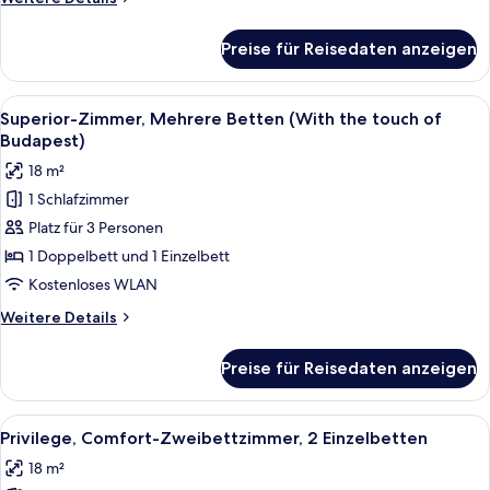
anzeigen
Details
für
Preise für Reisedaten anzeigen
Privilege,
Comfort-
Zimmer,
Alle
Ein Hotelzimmer mit einem großen Bett
9
1
Superior-Zimmer, Mehrere Betten (With the touch of
Fotos
Doppelbett
Budapest)
für
18 m²
Superior-
1 Schlafzimmer
Zimmer,
Platz für 3 Personen
Mehrere
Betten
1 Doppelbett und 1 Einzelbett
(With
Kostenloses WLAN
the
Weitere
Weitere Details
touch
Details
of
für
Preise für Reisedaten anzeigen
Superior-
Budapest)
Zimmer,
anzeigen
Mehrere
Alle
Ein Hotelzimmer mit zwei Betten, ein
8
Betten
Privilege, Comfort-Zweibettzimmer, 2 Einzelbetten
Fotos
(With
18 m²
the
für