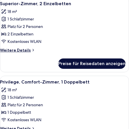
Alle
8
Doppelbett
Superior-Zimmer, 2 Einzelbetten
Fotos
18 m²
für
1 Schlafzimmer
Superior-
Zimmer,
Platz für 2 Personen
2 Einzelbetten
2 Einzelbetten
anzeigen
Kostenloses WLAN
Weitere
Weitere Details
Details
für
Preise für Reisedaten anzeigen
Superior-
Zimmer,
2 Einzelbetten
Alle
Privilege, Comfort-Zimmer, 1 Doppelb
8
Privilege, Comfort-Zimmer, 1 Doppelbett
Fotos
18 m²
für
1 Schlafzimmer
Privilege,
Comfort-
Platz für 2 Personen
Zimmer,
1 Doppelbett
1
Kostenloses WLAN
Doppelbett
Weitere
Weitere Details