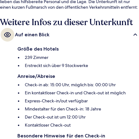
lieben das hilfsbereite Personal und die Lage. Die Unterkunft ist nur
einen kurzen Fußmarsch von den öffentlichen Verkehrsmitteln entfernt:
Zur U-Bahn läuft man 4 Minuten (Station Ferenciek tér) bzw. 5 Minuten
(Station Vörösmarty tér).
Weitere Infos zu dieser Unterkunft
Auf einen Blick
Größe des Hotels
239 Zimmer
Erstreckt sich über 9 Stockwerke
Anreise/Abreise
Check-in ab: 15:00 Uhr, möglich bis: 00:00 Uhr
Ein kontaktloser Check-in und Check-out ist möglich
Express-Check-in/out verfügbar
Mindestalter für den Check-in: 18 Jahre
Der Check-out ist um 12:00 Uhr
Kontaktloser Check-out
Besondere Hinweise für den Check-in