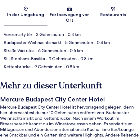
Karte
In der Umgebung
Fortbewegung vor
Restaurants
Ort
Vörösmarty tér
- 3 Gehminuten
- 0.3 km
Budapester Weihnachtsmarkt
- 5 Gehminuten
- 0.4 km
Straße Váci utca
- 6 Gehminuten
- 0.6 km
St.-Stephans-Basilika
- 9 Gehminuten
- 0.8 km
Kettenbrücke
- 9 Gehminuten
- 0.8 km
Mehr zu dieser Unterkunft
Mercure Budapest City Center Hotel
Mercure Budapest City Center Hotel ist hervorragend gelegen, denn
hier übernachtest du nur 10 Gehminuten entfernt von: Budapester
Weihnachtsmarkt und Kettenbrücke. Nach einem Workout im
Fitnessbereich kannst du im Winestone essen gehen. Es serviert zum
Mittagessen und Abendessen internationale Küche. Eine Bar/Lounge,
eine Snackbar und ein Garten sind weitere Highlights. Andere Reisende