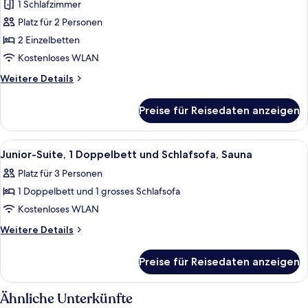
touch
1 Schlafzimmer
Privilege,
of
Comfort-
Platz für 2 Personen
Budapest)
Zweibettzimmer,
2 Einzelbetten
2 Einzelbetten
Kostenloses WLAN
anzeigen
Weitere
Weitere Details
Details
für
Preise für Reisedaten anzeigen
Privilege,
Comfort-
Zweibettzimmer,
Alle
Ein modernes Hotelzimmer mit einer Co
6
2 Einzelbetten
Junior-Suite, 1 Doppelbett und Schlafsofa, Sauna
Fotos
Platz für 3 Personen
für
1 Doppelbett und 1 grosses Schlafsofa
Junior-
Suite,
Kostenloses WLAN
1 Doppelbett
Weitere
Weitere Details
und
Details
für
Schlafsofa,
Preise für Reisedaten anzeigen
Junior-
Sauna
Suite,
anzeigen
1 Doppelbett
Ähnliche Unterkünfte
und