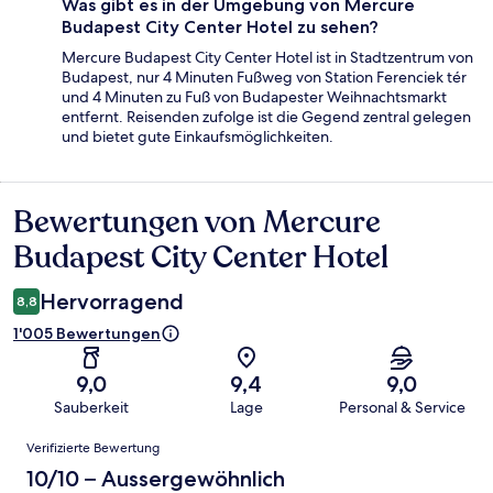
Was gibt es in der Umgebung von Mercure
Budapest City Center Hotel zu sehen?
Mercure Budapest City Center Hotel ist in Stadtzentrum von
Budapest, nur 4 Minuten Fußweg von Station Ferenciek tér
und 4 Minuten zu Fuß von Budapester Weihnachtsmarkt
entfernt. Reisenden zufolge ist die Gegend zentral gelegen
und bietet gute Einkaufsmöglichkeiten.
Bewertungen von Mercure
Bewertungen
Budapest City Center Hotel
Hervorragend
8,8
1'005 Bewertungen
9,0
9,4
9,0
Sauberkeit
Lage
Personal & Service
Bewertungen
Verifizierte Bewertung
10/10 – Aussergewöhnlich