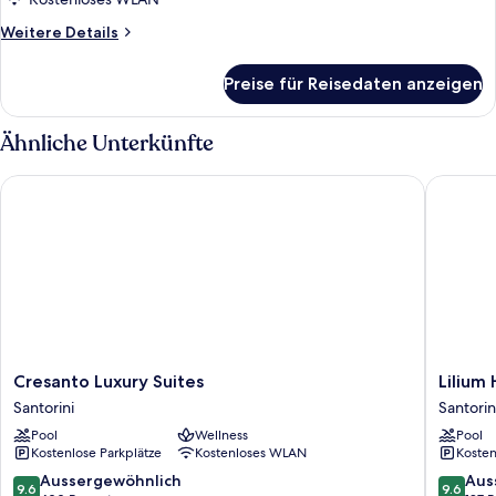
Weitere
Weitere Details
Details
für
Preise für Reisedaten anzeigen
Superior-
Dreibettzimmer
Ähnliche Unterkünfte
Cresanto Luxury Suites
Lilium 
Cresanto
Lilium
Cresanto Luxury Suites
Lilium
Luxury
Homes
Santorini
Santorin
Suites
Santorin
Pool
Wellness
Pool
Santorini
Kostenlose Parkplätze
Kostenloses WLAN
Kosten
9.6
9.6
Aussergewöhnlich
Aus
9.6
9.6