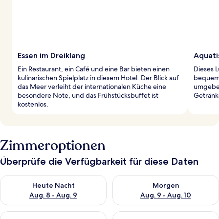
Essen im Dreiklang
Aquati
Ein Restaurant, ein Café und eine Bar bieten einen
Dieses L
kulinarischen Spielplatz in diesem Hotel. Der Blick auf
bequeme
das Meer verleiht der internationalen Küche eine
umgeben 
besondere Note, und das Frühstücksbuffet ist
Getränk
kostenlos.
Zimmeroptionen
Überprüfe die Verfügbarkeit für diese Daten
Überprüfe die Verfügbarkeit für heute Nacht, Aug. 8 - Aug. 9.
Überprüfe die Verfügbarkeit f
Heute Nacht
Morgen
Aug. 8 - Aug. 9
Aug. 9 - Aug. 10
Überprüfe die Verfügbarkeit für dieses Wochenende, Aug. 14 -
Überprüfe die Verfügbarkeit f