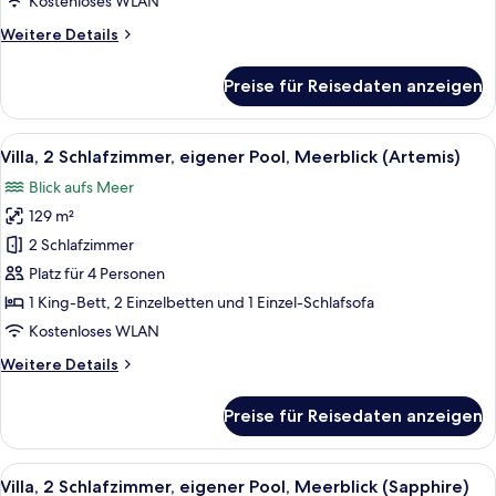
Kostenloses WLAN
(Aphrodite)
Weitere
Weitere Details
anzeigen
Details
für
Preise für Reisedaten anzeigen
Villa,
2 Schlafzimmer,
eigener
Alle
Ein modernes Wohnzimmer mit einer 
10
Pool,
Villa, 2 Schlafzimmer, eigener Pool, Meerblick (Artemis)
Fotos
Meerblick
Blick aufs Meer
(Aphrodite)
für
129 m²
Villa,
2 Schlafzimmer,
2 Schlafzimmer
eigener
Platz für 4 Personen
Pool,
1 King-Bett, 2 Einzelbetten und 1 Einzel-Schlafsofa
Meerblick
Kostenloses WLAN
(Artemis)
Weitere
Weitere Details
anzeigen
Details
für
Preise für Reisedaten anzeigen
Villa,
2 Schlafzimmer,
eigener
Alle
Ein Pool auf dem Dach mit Blick auf 
50
Pool,
Villa, 2 Schlafzimmer, eigener Pool, Meerblick (Sapphire)