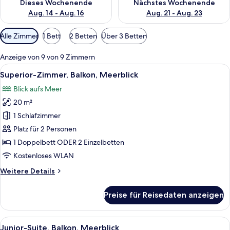
Dieses Wochenende
Nächstes Wochenende
Aug. 14 - Aug. 16
Aug. 21 - Aug. 23
Verfügbare
Alle Zimmer
1 Bett
2 Betten
Über 3 Betten
Filter
für
Anzeige von 9 von 9 Zimmern
Zimmer
Alle
Blick auf eine Küstenlandschaft mit 
21
Superior-Zimmer, Balkon, Meerblick
Fotos
Blick aufs Meer
für
20 m²
Superior-
Zimmer,
1 Schlafzimmer
Balkon,
Platz für 2 Personen
Meerblick
1 Doppelbett ODER 2 Einzelbetten
anzeigen
Kostenloses WLAN
Weitere
Weitere Details
Details
für
Preise für Reisedaten anzeigen
Superior-
Zimmer,
Balkon,
Alle
Ein Balkon mit heller Inneneinrichtun
24
Meerblick
Junior-Suite, Balkon, Meerblick