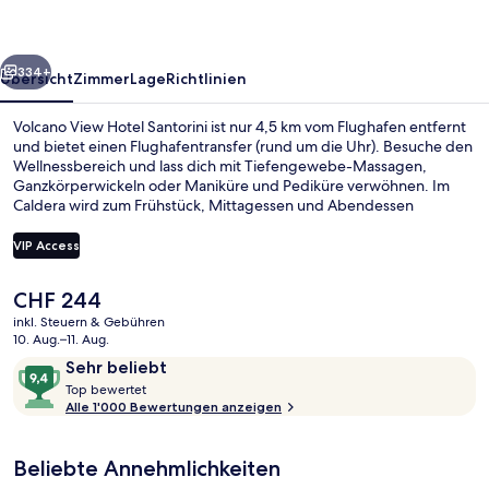
rück
Weiter
334+
Übersicht
Zimmer
Lage
Richtlinien
Volcano View Hotel Santorini ist nur 4,5 km vom Flughafen entfernt
und bietet einen Flughafentransfer (rund um die Uhr). Besuche den
Wellnessbereich und lass dich mit Tiefengewebe-Massagen,
Ganzkörperwickeln oder Maniküre und Pediküre verwöhnen. Im
Caldera wird zum Frühstück, Mittagessen und Abendessen
internationale Küche serviert. Als weitere Highlights bietet dieses
Hotel im luxuriösen Stil 3 Außenpools, eine Poolbar und einen
VIP Access
Außenpool (je nach Saison geöffnet). Das hilfsbereite Personal und
die Lage erhalten tolle Bewertungen von anderen Reisenden.
Der
CHF 244
Villa, 2 Schlafzimmer, eigener Pool, Me
aktuelle
inkl. Steuern & Gebühren
Preis
10. Aug.–11. Aug.
beträgt
Bewertungen
9,4
Sehr beliebt
CHF 244.
T
von
Top bewertet
o
Alle 1'000 Bewertungen anzeigen
10,
p
Sehr
beliebt
Beliebte Annehmlichkeiten
b
e