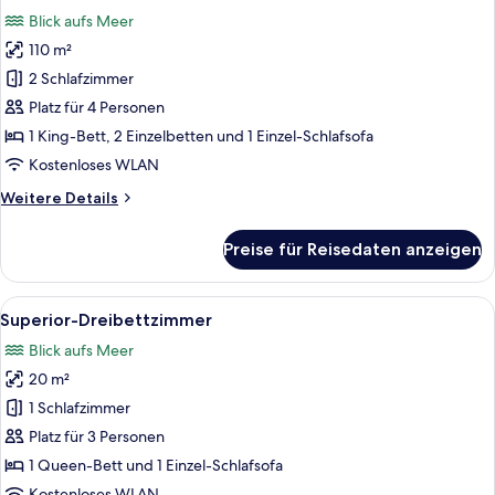
Fotos
Meerblick
Blick aufs Meer
(Artemis)
für
110 m²
Villa,
2 Schlafzimmer,
2 Schlafzimmer
eigener
Platz für 4 Personen
Pool,
1 King-Bett, 2 Einzelbetten und 1 Einzel-Schlafsofa
Meerblick
Kostenloses WLAN
(Sapphire)
Weitere
Weitere Details
anzeigen
Details
für
Preise für Reisedaten anzeigen
Villa,
2 Schlafzimmer,
eigener
Alle
Blick auf eine Küstenlandschaft mit 
6
Pool,
Superior-Dreibettzimmer
Fotos
Meerblick
Blick aufs Meer
(Sapphire)
für
20 m²
Superior-
Dreibettzimmer
1 Schlafzimmer
anzeigen
Platz für 3 Personen
1 Queen-Bett und 1 Einzel-Schlafsofa
Kostenloses WLAN