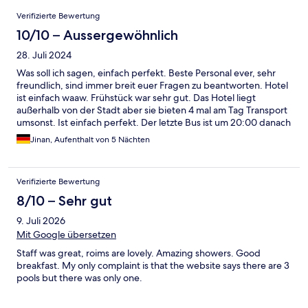
Bewertungen
Verifizierte Bewertung
10/10 – Aussergewöhnlich
28. Juli 2024
Was soll ich sagen, einfach perfekt. Beste Personal ever, sehr
freundlich, sind immer breit euer Fragen zu beantworten. Hotel
ist einfach waaw. Frühstück war sehr gut. Das Hotel liegt
außerhalb von der Stadt aber sie bieten 4 mal am Tag Transport
umsonst. Ist einfach perfekt. Der letzte Bus ist um 20:00 danach
muss man laufen oder Taxi aber war alles perfekt. man kann ATV
Jinan, Aufenthalt von 5 Nächten
mieten oder Auto. Einmal muss man hier sein.
Verifizierte Bewertung
8/10 – Sehr gut
9. Juli 2026
Mit Google übersetzen
Staff was great, roims are lovely. Amazing showers. Good
breakfast. My only complaint is that the website says there are 3
pools but there was only one.