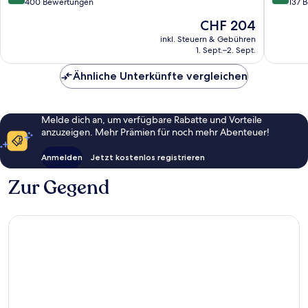
von
von
400 Bewertungen
137 
10,
10,
Der
CHF 204
Aussergewöhnlich,
Ausserg
Preis
400
137
inkl. Steuern & Gebühren
beträgt
1. Sept.–2. Sept.
Bewertungen
Bewert
CHF 204
Ähnliche Unterkünfte vergleichen
Melde dich an, um verfügbare Rabatte und Vorteile
anzuzeigen. Mehr Prämien für noch mehr Abenteuer!
Anmelden
Jetzt kostenlos registrieren
Zur Gegend