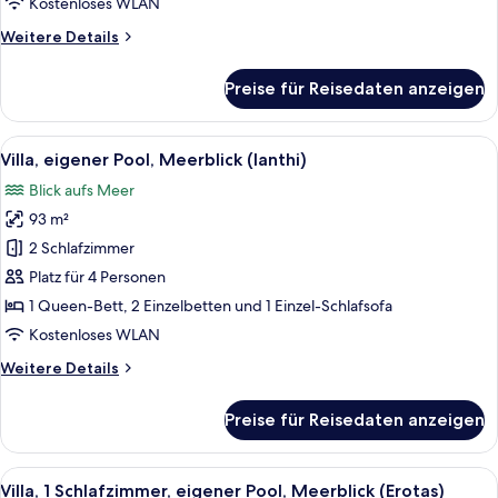
Kostenloses WLAN
anzeigen
Weitere
Weitere Details
Details
für
Preise für Reisedaten anzeigen
Grand-
Suite,
2 Schlafzimmer,
Alle
Ein Pool mit Überlauf auf dem Dach, 
50
Balkon,
Villa, eigener Pool, Meerblick (Ianthi)
Fotos
Meerblick
Blick aufs Meer
für
93 m²
Villa,
eigener
2 Schlafzimmer
Pool,
Platz für 4 Personen
Meerblick
1 Queen-Bett, 2 Einzelbetten und 1 Einzel-Schlafsofa
(Ianthi)
Kostenloses WLAN
anzeigen
Weitere
Weitere Details
Details
für
Preise für Reisedaten anzeigen
Villa,
eigener
Pool,
Alle
Ein Balkon mit Tisch und Stühlen, der
14
Meerblick
Villa, 1 Schlafzimmer, eigener Pool, Meerblick (Erotas)