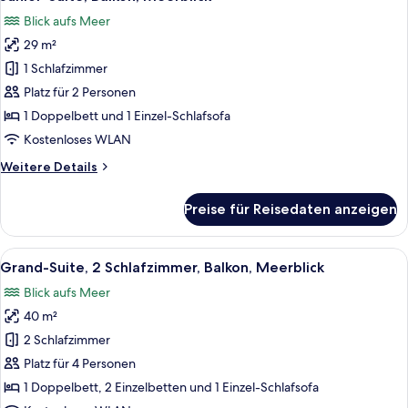
Fotos
Blick aufs Meer
für
29 m²
Junior-
Suite,
1 Schlafzimmer
Balkon,
Platz für 2 Personen
Meerblick
1 Doppelbett und 1 Einzel-Schlafsofa
anzeigen
Kostenloses WLAN
Weitere
Weitere Details
Details
für
Preise für Reisedaten anzeigen
Junior-
Suite,
Balkon,
Alle
Ein weiß getünchter Balkon mit Tisch u
13
Meerblick
Grand-Suite, 2 Schlafzimmer, Balkon, Meerblick
Fotos
Blick aufs Meer
für
40 m²
Grand-
Suite,
2 Schlafzimmer
2 Schlafzimmer,
Platz für 4 Personen
Balkon,
1 Doppelbett, 2 Einzelbetten und 1 Einzel-Schlafsofa
Meerblick