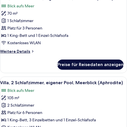
Fotos
(Ianthi)
Blick aufs Meer
für
70 m²
Villa,
1
1 Schlafzimmer
Schlafzimmer,
Platz für 3 Personen
eigener
1 King-Bett und 1 Einzel-Schlafsofa
Pool,
Kostenloses WLAN
Meerblick
Weitere
Weitere Details
(Erotas)
Details
anzeigen
für
Preise für Reisedaten anzeigen
Villa,
1
Schlafzimmer,
Alle
Ein Pool mit Meerblick, ein Bett mit B
50
eigener
Villa, 2 Schlafzimmer, eigener Pool, Meerblick (Aphrodite)
Fotos
Pool,
Blick aufs Meer
Meerblick
für
(Erotas)
105 m²
Villa,
2 Schlafzimmer,
2 Schlafzimmer
eigener
Platz für 6 Personen
Pool,
1 King-Bett, 3 Einzelbetten und 1 Einzel-Schlafsofa
Meerblick