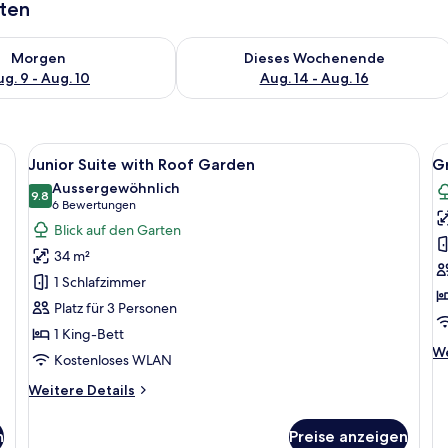
aten
 - Aug. 9.
 Verfügbarkeit für morgen, Aug. 9 - Aug. 10.
Überprüfe die Verfügbarkeit für dies
Morgen
Dieses Wochenende
g. 9 - Aug. 10
Aug. 14 - Aug. 16
nenbettdecken
Alle
Hochwertige Bettwaren, Daunenbett
Al
6
Junior Suite with Roof Garden
Gr
Fotos
F
Aussergewöhnlich
für
9.8
f
9.8 von 10
(6
6 Bewertungen
Junior
G
Bewertungen)
Blick auf den Garten
Suite
J
34 m²
with
S
1 Schlafzimmer
Roof
a
Platz für 3 Personen
Garden
1 King-Bett
anzeigen
We
We
Kostenloses WLAN
De
fü
Weitere
Weitere Details
G
Details
Ju
für
n
Preise anzeigen
Su
Junior