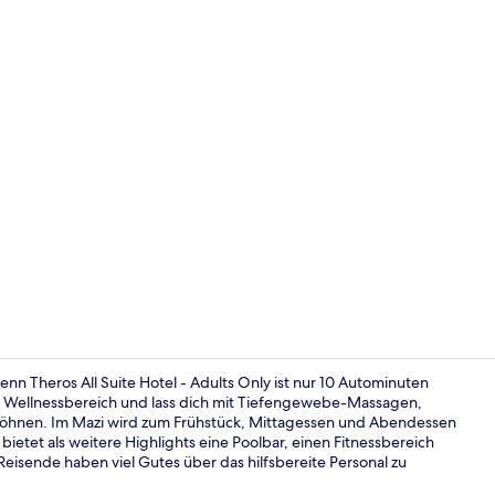
Influencer-
n Theros All Suite Hotel - Adults Only ist nur 10 Autominuten
n Wellnessbereich und lass dich mit Tiefengewebe-Massagen,
öhnen. Im Mazi wird zum Frühstück, Mittagessen und Abendessen
Villa Mezzan
 bietet als weitere Highlights eine Poolbar, einen Fitnessbereich
eisende haben viel Gutes über das hilfsbereite Personal zu