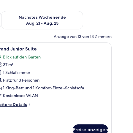
es Wochenende, Aug. 14 - Aug. 16.
Überprüfe die Verfügbarkeit für nächstes Wochenende, Aug. 2
Nächstes Wochenende
Aug. 21 - Aug. 23
Anzeige von 13 von 13 Zimmern
decken
le
Ein modernes Schlafzimmer mit einem großen 
2
and Junior Suite
otos
Blick auf den Garten
ür
37 m²
rand
unior
1 Schlafzimmer
uite
Platz für 3 Personen
nzeigen
1 King-Bett und 1 Komfort-Einzel-Schlafsofa
Kostenloses WLAN
itere
itere Details
tails
r
rand
nior
Preise anzeigen
ite