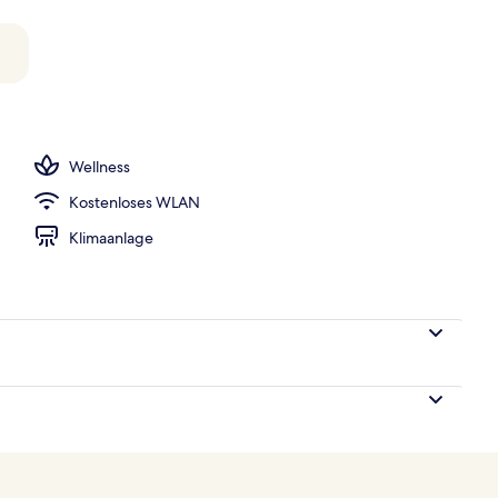
e nach Saison geöffnet), Sonnenschirme, Liegestühle
Wellness
Kostenloses WLAN
Klimaanlage