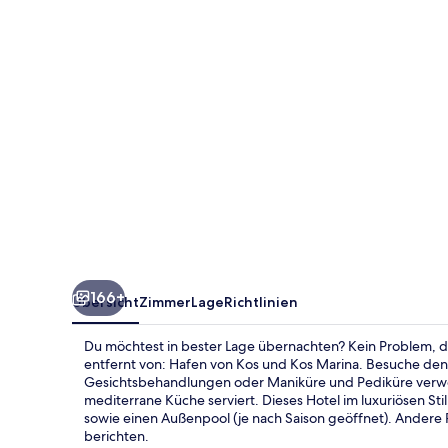
-
Adults
Only
166+
Übersicht
Zimmer
Lage
Richtlinien
Du möchtest in bester Lage übernachten? Kein Problem, den
entfernt von: Hafen von Kos und Kos Marina. Besuche de
Gesichtsbehandlungen oder Maniküre und Pediküre verw
mediterrane Küche serviert. Dieses Hotel im luxuriösen Stil
sowie einen Außenpool (je nach Saison geöffnet). Andere R
berichten.