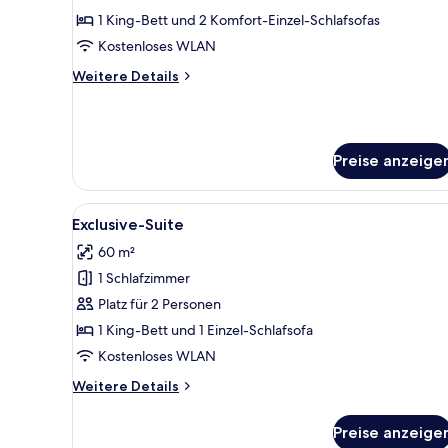
with
1 King-Bett und 2 Komfort-Einzel-Schlafsofas
Private
Kostenloses WLAN
Pool
Weitere
Weitere Details
anzeigen
Details
für
Villa
Mezzanine
Preise anzeige
with
Private
Pool
Alle
Ein moderner Poolbereich im F
9
Exclusive-Suite
Fotos
60 m²
für
1 Schlafzimmer
Exclusive-
Suite
Platz für 2 Personen
anzeigen
1 King-Bett und 1 Einzel-Schlafsofa
Kostenloses WLAN
Weitere
Weitere Details
Details
für
Preise anzeige
Exclusive-