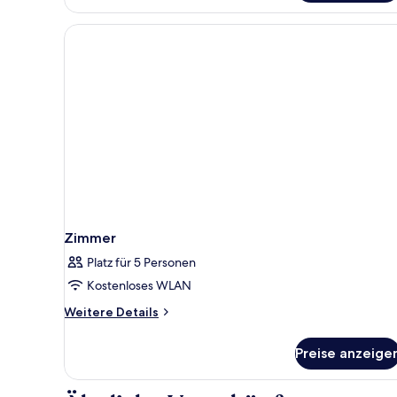
Suite
Zimmer
Platz für 5 Personen
Kostenloses WLAN
Weitere
Weitere Details
Details
für
Preise anzeige
Zimmer