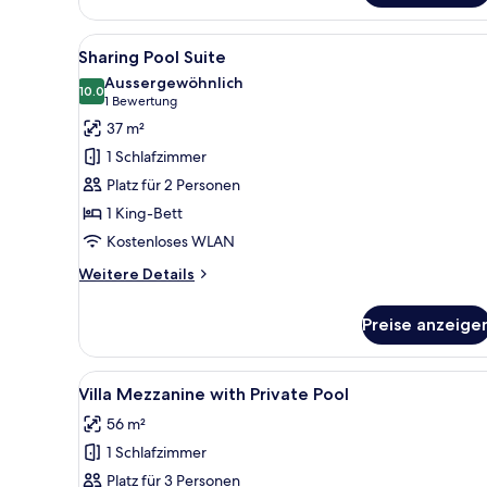
Alle
Ein Poolbereich mit Blick auf 
19
Sharing Pool Suite
Fotos
Aussergewöhnlich
für
10.0
10.0 von 10
(1
1 Bewertung
Sharing
Bewertung)
37 m²
Pool
1 Schlafzimmer
Suite
Platz für 2 Personen
anzeigen
1 King-Bett
Kostenloses WLAN
Weitere
Weitere Details
Details
für
Preise anzeige
Sharing
Pool
Suite
Alle
Ein modernes Wohnzimmer mit 
19
Villa Mezzanine with Private Pool
Fotos
56 m²
für
1 Schlafzimmer
Villa
Mezzanine
Platz für 3 Personen