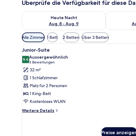
Überprüfe die Verfügbarkeit für diese D
Überprüfe die Verfügbarkeit für heute Nacht, Aug. 8
Überprüfe die
Heute Nacht
Aug. 8 - Aug. 9
Au
Verfügbare
Alle Zimmer
1 Bett
2 Betten
Über 3 Betten
Filter
Alle
Hochwertige Bettwaren, Dau
für
7
Junior-Suite
Fotos
Zimmer
Aussergewöhnlich
für
9.4
9.4 von 10
(3
3 Bewertungen
Junior-
Bewertungen)
32 m²
Suite
1 Schlafzimmer
anzeigen
Platz für 2 Personen
1 King-Bett
Kostenloses WLAN
Weitere
Weitere Details
Details
für
Junior-
Suite
Preise anzeige