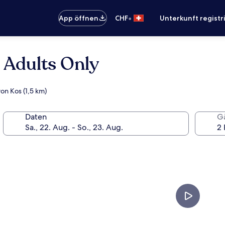
•
App öffnen
CHF
Unterkunft registr
- Adults Only
on Kos (1,5 km)
Daten
G