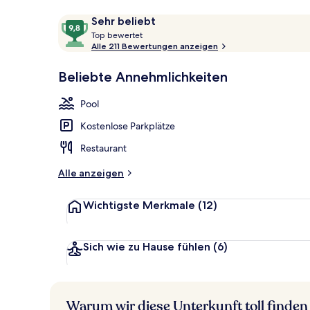
Bewertungen
9,8
Sehr beliebt
T
von
Top bewertet
Außenpool (j
o
Alle 211 Bewertungen anzeigen
10,
p
Sehr
Beliebte Annehmlichkeiten
beliebt
b
e
Pool
w
e
Kostenlose Parkplätze
r
t
Restaurant
e
t
Alle anzeigen
Wichtigste Merkmale
(12)
Sich wie zu Hause fühlen
(6)
Warum wir diese Unterkunft toll finden