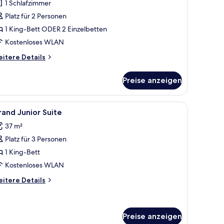
1 Schlafzimmer
uite
Platz für 2 Personen
nzeigen
1 King-Bett ODER 2 Einzelbetten
Kostenloses WLAN
itere
itere Details
tails
r
Preise anzeigen
im-
p
ite
decken
le
Hochwertige Bettwaren, Daunenbettdecken
3
and Junior Suite
otos
37 m²
ür
Platz für 3 Personen
rand
unior
1 King-Bett
uite
Kostenloses WLAN
nzeigen
itere
itere Details
tails
r
rand
nior
Preise anzeigen