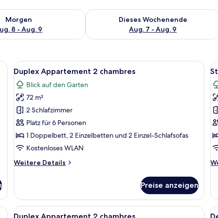
 - Aug. 8.
 Verfügbarkeit für morgen, Aug. 8 - Aug. 9.
Überprüfe die Verfügbarkeit für dies
Morgen
Dieses Wochenende
ug. 8 - Aug. 9
Aug. 7 - Aug. 9
garnitur, einem kleinen Tisch und einem Fernseher.
Alle
Ein Wohnzimmer mit einer Sofagarnitur
Al
11
Duplex Appartement 2 chambres
St
Fotos
F
Blick auf den Garten
für
f
72 m²
Duplex
S
Appartement
G
2 Schlafzimmer
2
Z
Platz für 6 Personen
chambres
(
1 Doppelbett, 2 Einzelbetten und 2 Einzel-Schlafsofas
anzeigen
p
Kostenloses WLAN
a
Weitere
We
Weitere Details
We
Details
De
für
fü
n
Preise anzeigen
Duplex
St
Appartement
Ga
2
Zw
n, mit Blick auf ein türkisfarbenes Meer und eine entfernte Insel.
Alle
Ein Balkon mit weißen Plastikstühlen u
Al
14
chambres
(4
Duplex Appartement 2 chambres
D