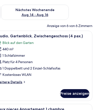
es Wochenende, Aug. 7 - Aug. 9.
Überprüfe die Verfügbarkeit für nächstes Wochenende, Aug. 1
Nächstes Wochenende
Aug. 14 - Aug. 16
Anzeige von 6 von 6 Zimmern
, einem Sessel, einem kleinen Tisch und einer Treppe.
le
Ein geräumiges Wohnzimmer mit Treppe, einer
8
udio, Gartenblick, Zwischengeschoss (4 pax.)
otos
Blick auf den Garten
ür
440 m²
tudio,
artenblick,
1 Schlafzimmer
wischengeschoss
Platz für 4 Personen
4
1 Doppelbett und 2 Einzel-Schlafsofas
ax.)
Kostenloses WLAN
nzeigen
itere
itere Details
tails
r
Preise anzeigen
udio,
rtenblick,
ischengeschoss
nd einem Tisch, der auf einen Pool und Palmen blickt.
le
Ein Hotelzimmer mit Balkon, einem Bett, einer
14
eux pieces Appartement 1 chambre