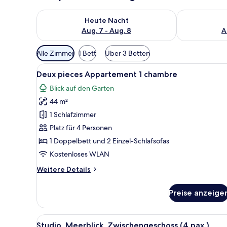
Überprüfe die Verfügbarkeit für heute Nacht, Aug. 7
Überprüfe die
Heute Nacht
Aug. 7 - Aug. 8
A
Verfügbare
Alle Zimmer
1 Bett
Über 3 Betten
Filter
Alle
Ein Wohnzimmer mit einer Sofa
für
11
Deux pieces Appartement 1 chambre
Fotos
Zimmer
Blick auf den Garten
für
44 m²
Deux
pieces
1 Schlafzimmer
Appartement
Platz für 4 Personen
1
1 Doppelbett und 2 Einzel-Schlafsofas
chambre
Kostenloses WLAN
anzeigen
Weitere
Weitere Details
Details
für
Preise anzeige
Deux
pieces
Appartement
Alle
Ein Balkon mit Tisch und Stühle
10
1
Studio, Meerblick, Zwischengeschoss (4 pax.)