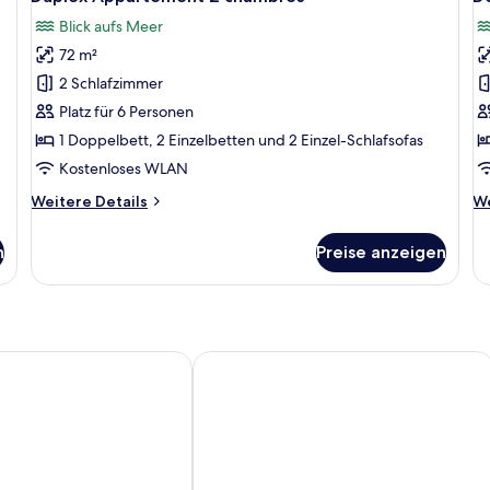
Fotos
F
pa
Blick aufs Meer
für
f
72 m²
Duplex
D
Appartement
p
2 Schlafzimmer
2
A
Platz für 6 Personen
chambres
1
1 Doppelbett, 2 Einzelbetten und 2 Einzel-Schlafsofas
anzeigen
c
Kostenloses WLAN
a
Weitere
We
Weitere Details
We
Details
De
für
fü
n
Preise anzeigen
Duplex
D
Appartement
pi
2
Ap
chambres
1
c
la Pointe
Village St Luce Pierre & Vacances