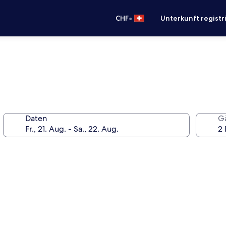
•
CHF
Unterkunft registr
Daten
G