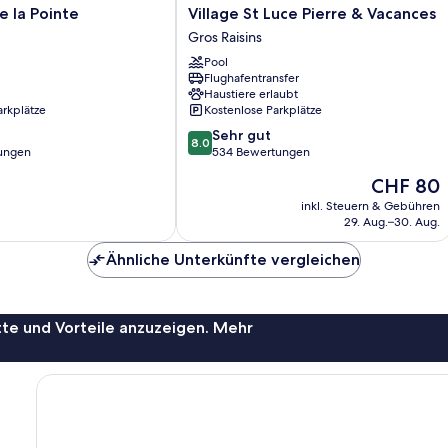
Village
e la Pointe
Village St Luce Pierre & Vacances
St
Gros Raisins
Luce
Pool
Pierre
Flughafentransfer
&
Haustiere erlaubt
Vacances
arkplätze
Kostenlose Parkplätze
Gros
8.0
Sehr gut
Raisins
8.0
von
ungen
534 Bewertungen
10,
Der
CHF 80
Sehr
Preis
gut,
inkl. Steuern & Gebühren
beträgt
29. Aug.–30. Aug.
534
CHF 80
Bewertungen
Ähnliche Unterkünfte vergleichen
te und Vorteile anzuzeigen. Mehr