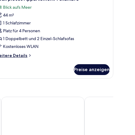
otos
x.)
Blick aufs Meer
ür
44 m²
eux
ieces
1 Schlafzimmer
ppartement
Platz für 4 Personen
1 Doppelbett und 2 Einzel-Schlafsofas
hambre
Kostenloses WLAN
nzeigen
itere
itere Details
tails
r
Preise anzeigen
eux
eces
partement
hambre
Suites Diamond Paradise
Hôtel Le Courbaril