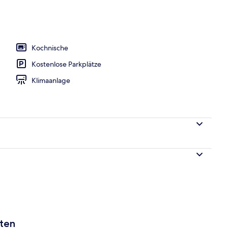
, Verdunkelungsvorhänge, schallisolierte Zimmer
Kochnische
Kostenlose Parkplätze
Klimaanlage
aten