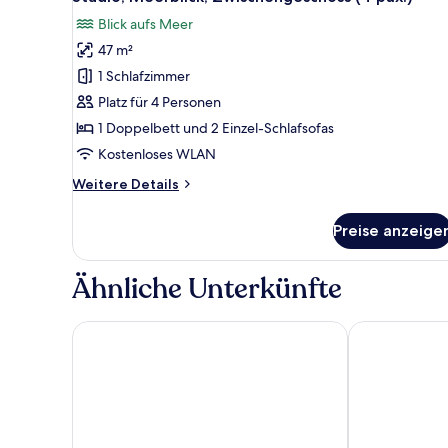
Fotos
chambre
Blick aufs Meer
für
47 m²
Studio,
Meerblick,
1 Schlafzimmer
Zwischengeschoss
Platz für 4 Personen
(4
1 Doppelbett und 2 Einzel-Schlafsofas
pax.)
Kostenloses WLAN
anzeigen
Weitere
Weitere Details
Details
für
Preise anzeige
Studio,
Meerblick,
Zwischengeschoss
Ähnliche Unterkünfte
(4
pax.)
Diamant les Bains Résidence Hôtelière
Le Village de 