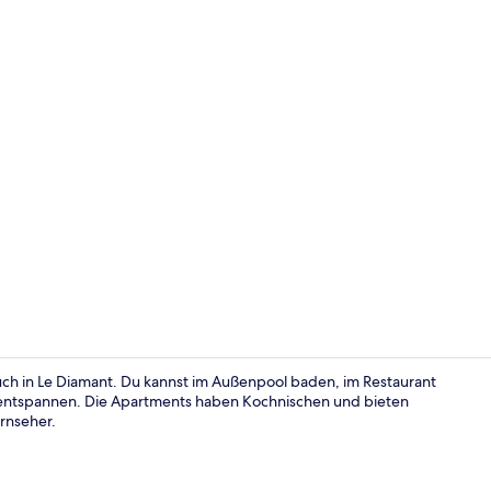
Schreibtisch
uch in Le Diamant. Du kannst im Außenpool baden, im Restaurant
e entspannen. Die Apartments haben Kochnischen und bieten
rnseher.
Schreibtisch