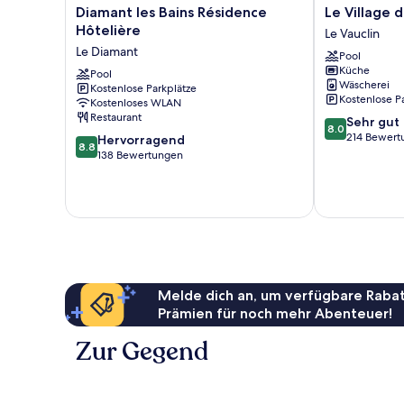
Diamant
Le
Diamant les Bains Résidence
Le Village d
les
Village
Hôtelière
Le Vauclin
Bains
de
Le Diamant
Pool
Résidence
la
Küche
Hôtelière
Pool
Pointe
Wäscherei
Kostenlose Parkplätze
Le
Le
Kostenlose P
Kostenloses WLAN
Diamant
Vauclin
Restaurant
8.0
Sehr gut
8.0
von
214 Bewert
8.8
Hervorragend
8.8
10,
von
138 Bewertungen
Sehr
10,
gut,
Hervorragend,
214
138
Bewertungen
Bewertungen
Melde dich an, um verfügbare Rabat
Prämien für noch mehr Abenteuer!
Zur Gegend