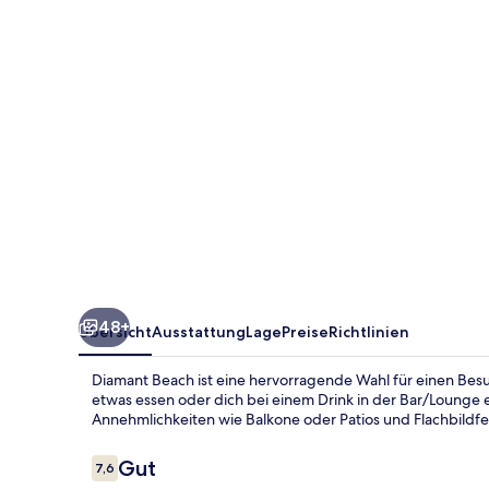
48+
Übersicht
Ausstattung
Lage
Preise
Richtlinien
Diamant Beach ist eine hervorragende Wahl für einen Bes
etwas essen oder dich bei einem Drink in der Bar/Loung
Annehmlichkeiten wie Balkone oder Patios und Flachbildfe
Bewertungen
Gut
7,6
7,6 von 10.