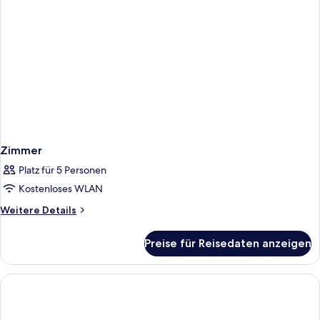
Zimmer
Platz für 5 Personen
Kostenloses WLAN
Weitere
Weitere Details
Details
für
Preise für Reisedaten anzeigen
Zimmer