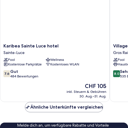
Karibea
Village
Karibea Sainte Luce hotel
Villag
Sainte
St
Sainte-Luce
Gros Rai
Luce
Luce
Pool
Wellness
Pool
hotel
Pierre
Kostenlose Parkplätze
Kostenloses WLAN
Hausti
Sainte-
&
Luce
Vacance
7.6
8.0
Gut
Seh
7.6
8.0
Gros
von
von
484 Bewertungen
535 
Raisins
10,
10,
Der
CHF 105
Gut,
Sehr
Preis
484
gut,
inkl. Steuern & Gebühren
beträgt
30. Aug.–31. Aug.
Bewertungen
535
CHF 105
Bewert
Ähnliche Unterkünfte vergleichen
Melde dich an, um verfügbare Rabatte und Vorteile