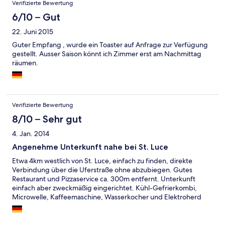
Verifizierte Bewertung
6/10 – Gut
22. Juni 2015
Guter Empfang , wurde ein Toaster auf Anfrage zur Verfügung
gestellt. Ausser Saison könnt ich Zimmer erst am Nachmittag
räumen.
Verifizierte Bewertung
8/10 – Sehr gut
4. Jan. 2014
Angenehme Unterkunft nahe bei St. Luce
Etwa 4km westlich von St. Luce, einfach zu finden, direkte
Verbindung über die Uferstraße ohne abzubiegen. Gutes
Restaurant und Pizzaservice ca. 300m entfernt. Unterkunft
einfach aber zweckmäßig eingerichtet. Kühl-Gefrierkombi,
Microwelle, Kaffeemaschine, Wasserkocher und Elektroherd
sowie Geschirr und Töpfe ausreichend vorhanden. Pool mit
liegen und Sonnenschirmen und direkter Zugang zum Strand.
Ca. 200m. Das alles zu einem akzeptablen Preis. PKW ist