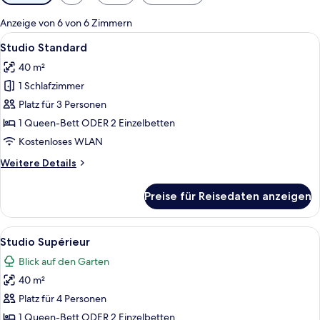
Filter
für
Anzeige von 6 von 6 Zimmern
Zimmer
Alle
Ein Hotelzimmer mit zwei Betten, einem
7
Studio Standard
Fotos
40 m²
für
1 Schlafzimmer
Studio
Standard
Platz für 3 Personen
anzeigen
1 Queen-Bett ODER 2 Einzelbetten
Kostenloses WLAN
Weitere
Weitere Details
Details
für
Preise für Reisedaten anzeigen
Studio
Standard
Alle
Ein Hotelzimmer mit zwei Betten, eine
13
Studio Supérieur
Fotos
Blick auf den Garten
für
40 m²
Studio
Supérieur
Platz für 4 Personen
anzeigen
1 Queen-Bett ODER 2 Einzelbetten