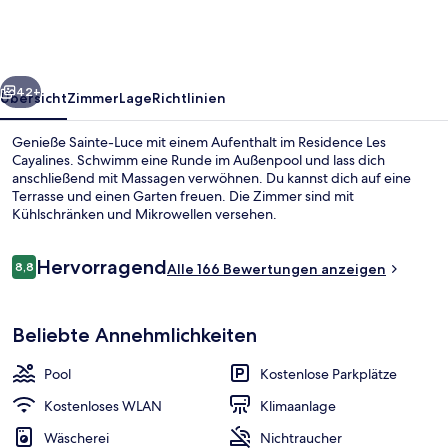
rück
Weiter
42+
Übersicht
Zimmer
Lage
Richtlinien
Genieße Sainte-Luce mit einem Aufenthalt im Residence Les
Cayalines. Schwimm eine Runde im Außenpool und lass dich
anschließend mit Massagen verwöhnen. Du kannst dich auf eine
Terrasse und einen Garten freuen. Die Zimmer sind mit
Kühlschränken und Mikrowellen versehen.
Bewertungen
Hervorragend
8,8
Alle 166 Bewertungen anzeigen
8,8 von 10.
Strand
Beliebte Annehmlichkeiten
Pool
Kostenlose Parkplätze
Kostenloses WLAN
Klimaanlage
Wäscherei
Nichtraucher