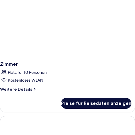
Zimmer
Platz für 10 Personen
Kostenloses WLAN
Weitere
Weitere Details
Details
für
Preise für Reisedaten anzeigen
Zimmer