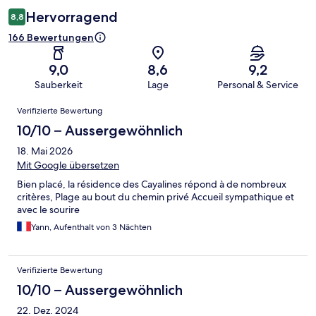
Hervorragend
8,8
166 Bewertungen
9,0
8,6
9,2
Sauberkeit
Lage
Personal & Service
Bewertungen
Verifizierte Bewertung
10/10 – Aussergewöhnlich
18. Mai 2026
Mit Google übersetzen
Bien placé, la résidence des Cayalines répond à de nombreux
critères, Plage au bout du chemin privé Accueil sympathique et
avec le sourire
Yann, Aufenthalt von 3 Nächten
Verifizierte Bewertung
10/10 – Aussergewöhnlich
22. Dez. 2024