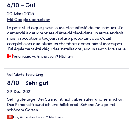
6/10 – Gut
20. März 2025
Mit Google übersetzen
Le petit studio que j’avais louée était infesté de moustiques. J’ai
demandé à deux reprises d’être déplacé dans un autre endroit,
mais la réception a toujours refusé prétextant que c’était
complet alors que plusieurs chambres demeuraient inoccupés.
J’ai également été déçu des installations, aucun savon à vaisselle
ou produits ménagers de disponible. Je devais également
Veronique, Aufenthalt von 7 Nächten
fournir le papier hygiénique ainsi que les sacs de poubelle. La
douche n’est pas conçu pour une personne de taille forte
puisque j’étais moi-même constamment collé au rideau et
Verifizierte Bewertung
arrivait difficile à être mobile. La qualité du matelas et des
oreillers laissaient également à désirer. Prix excessivement élevé
8/10 – Sehr gut
pour un endroit comme celui ci. Point fort: la gentillesse et la
29. Dez. 2021
disponibilité du personnel.
Sehr gute Lage. Der Strand ist nicht überlaufen und sehr schön.
Das Personal freundlich und hilfsbereit. Schöne Anlage mit
schönem Garten.
Urs, Aufenthalt von 10 Nächten