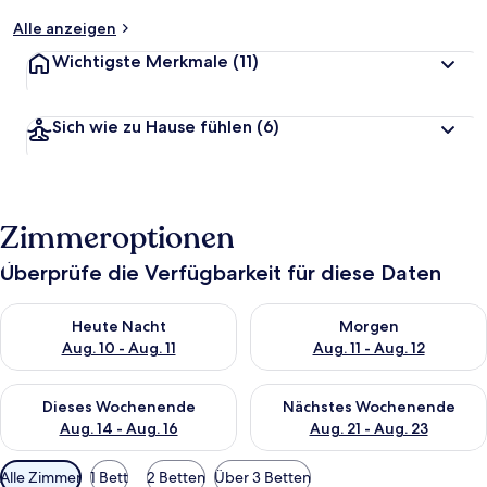
Alle anzeigen
Wichtigste Merkmale
(11)
Sich wie zu Hause fühlen
(6)
Zimmeroptionen
Überprüfe die Verfügbarkeit für diese Daten
Überprüfe die Verfügbarkeit für heute Nacht, Aug. 10 - Aug. 11
Überprüfe die Verfügbarkeit fü
Heute Nacht
Morgen
Aug. 10 - Aug. 11
Aug. 11 - Aug. 12
Überprüfe die Verfügbarkeit für dieses Wochenende, Aug. 14 -
Überprüfe die Verfügbarkeit f
Dieses Wochenende
Nächstes Wochenende
Aug. 14 - Aug. 16
Aug. 21 - Aug. 23
Verfügbare
Alle Zimmer
1 Bett
2 Betten
Über 3 Betten