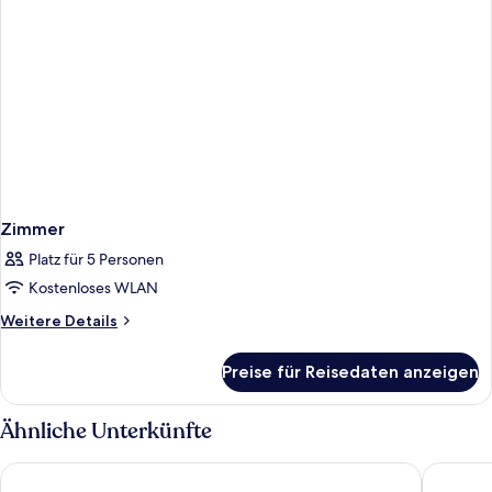
Zimmer
Platz für 5 Personen
Kostenloses WLAN
Weitere
Weitere Details
Details
für
Preise für Reisedaten anzeigen
Zimmer
Ähnliche Unterkünfte
Karibea Sainte Luce hotel
Village S