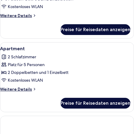
Kostenloses WLAN
Weitere
Weitere Details
Details
für
Preise für Reisedaten anzeigen
Studio
Supérieur
Alle
Ein Hotelzimmer mit einem großen Bet
1
Apartment
Fotos
2 Schlafzimmer
für
Platz für 5 Personen
Apartment
anzeigen
2 Doppelbetten und 1 Einzelbett
Kostenloses WLAN
Weitere
Weitere Details
Details
für
Preise für Reisedaten anzeigen
Apartment