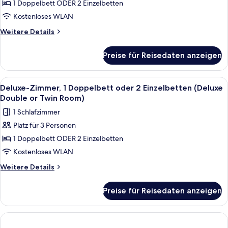
Doppelbett
1 Doppelbett ODER 2 Einzelbetten
oder
Kostenloses WLAN
2
Weitere
Weitere Details
Einzelbetten
Details
(Superior
für
Preise für Reisedaten anzeigen
Superior-
Double
Zimmer,
or
1
Alle
Ein Hotelzimmer mit einem Bett, zwei
Twin
5
Doppelbett
Deluxe-Zimmer, 1 Doppelbett oder 2 Einzelbetten (Deluxe
Fotos
oder
Room)
Double or Twin Room)
2
für
anzeigen
1 Schlafzimmer
Einzelbetten
Deluxe-
(Superior
Platz für 3 Personen
Zimmer,
Double
1 Doppelbett ODER 2 Einzelbetten
1
or
Twin
Doppelbett
Kostenloses WLAN
Room)
oder
Weitere
Weitere Details
2
Details
für
Einzelbetten
Preise für Reisedaten anzeigen
Deluxe-
(Deluxe
Zimmer,
Double
1
or
Doppelbett