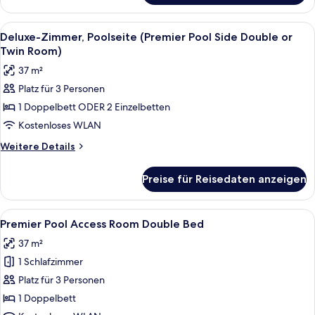
or
Zimmer,
Twin
Poolblick
Alle
Ein modernes Hotelzimmer mit Bett, Sc
5
Room)
(Premier
Deluxe-Zimmer, Poolseite (Premier Pool Side Double or
Fotos
Pool
anzeigen
Twin Room)
View
für
37 m²
Double
Deluxe-
or
Platz für 3 Personen
Zimmer,
Twin
1 Doppelbett ODER 2 Einzelbetten
Poolseite
Room)
(Premier
Kostenloses WLAN
Pool
Weitere
Weitere Details
Side
Details
für
Double
Preise für Reisedaten anzeigen
Deluxe-
or
Zimmer,
Twin
Poolseite
Alle
Ein Hotelzimmer mit Bett, Schreibtisch,
5
Room)
(Premier
Premier Pool Access Room Double Bed
Fotos
Pool
anzeigen
37 m²
Side
für
Double
1 Schlafzimmer
Premier
or
Pool
Platz für 3 Personen
Twin
Access
Room)
1 Doppelbett
Room