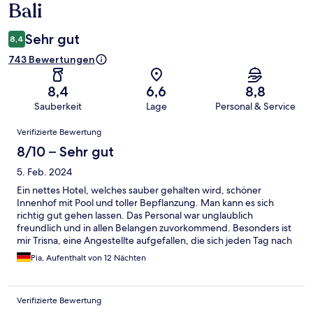
Bali
Sehr gut
8,4
743 Bewertungen
8,4
6,6
8,8
Sauberkeit
Lage
Personal & Service
Bewertungen
Verifizierte Bewertung
8/10 – Sehr gut
5. Feb. 2024
Ein nettes Hotel, welches sauber gehalten wird, schöner
Innenhof mit Pool und toller Bepflanzung. Man kann es sich
richtig gut gehen lassen. Das Personal war unglaublich
freundlich und in allen Belangen zuvorkommend. Besonders ist
mir Trisna, eine Angestellte aufgefallen, die sich jeden Tag nach
unserem Befinden informiert hat. Einfach schön. Was nicht so
Pia, Aufenthalt von 12 Nächten
schön war, war die direkte Umgebung des Hotels. Aber der
Müll liegt auf Bali überall gleich viel rum. Wir hatten trotzdessen
keine Probleme mit getieren. Alles wurde immer schön sauber
Verifizierte Bewertung
gehalten. Und wenn etwas zu beanstanden war, hat sich immer