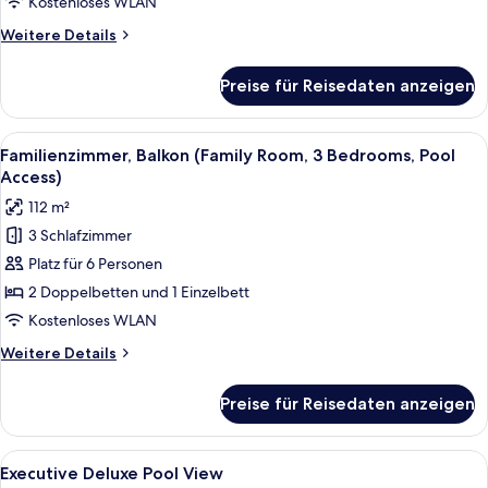
Kostenloses WLAN
Double
Weitere
Weitere Details
Bed
Details
anzeigen
für
Preise für Reisedaten anzeigen
Premier
Pool
Access
Alle
Ein modernes Hotelzimmer mit einer C
6
Room
Familienzimmer, Balkon (Family Room, 3 Bedrooms, Pool
Fotos
Double
Access)
Bed
für
112 m²
Familienzimmer,
3 Schlafzimmer
Balkon
Platz für 6 Personen
(Family
Room,
2 Doppelbetten und 1 Einzelbett
3
Kostenloses WLAN
Bedrooms,
Weitere
Weitere Details
Pool
Details
Access)
für
Preise für Reisedaten anzeigen
Familienzimmer,
anzeigen
Balkon
(Family
Alle
Ein Hotelzimmer mit einem Bett, einem
6
Room,
Executive Deluxe Pool View
Fotos