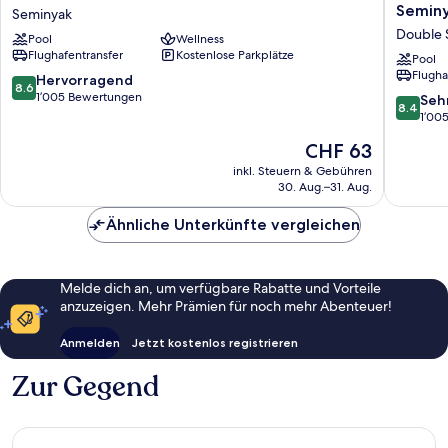
HAVEN
Seva
Seminy
Seminyak
Bali
Seminya
Double 
Pool
Wellness
Seminyak
(Formerl
Flughafentransfer
Kostenlose Parkplätze
Seminyak
Horison
Pool
Flugha
Seminya
8.6
Hervorragend
8.6
Bali)
von
1’005 Bewertungen
8.4
Seh
8.4
Double
10,
von
1’00
Six
Hervorragend,
10,
Der
CHF 63
1’005
Sehr
Preis
Bewertungen
gut,
inkl. Steuern & Gebühren
beträgt
30. Aug.–31. Aug.
1’005
CHF 63
Bewert
Ähnliche Unterkünfte vergleichen
Melde dich an, um verfügbare Rabatte und Vorteile
anzuzeigen. Mehr Prämien für noch mehr Abenteuer!
Anmelden
Jetzt kostenlos registrieren
Zur Gegend