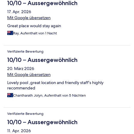
sofort jemand drum gekümmert. Beim Frühstück gab es zwar
10/10 – Aussergewöhnlich
kaum „Westeuropäisches“ aber wir haben trotzdem immer was
17. Apr. 2026
leckeres zu essen gefunden, bei der Riesen Auswahl am Buffet.
Mit Google übersetzen
Great place would stay again
Ray, Aufenthalt von 1 Nacht
Verifizierte Bewertung
10/10 – Aussergewöhnlich
20. März 2026
Mit Google übersetzen
Lovely pool ,great location and friendly staff’s highly
recommended
Chantharath Jolyn, Aufenthalt von 5 Nächten
Verifizierte Bewertung
10/10 – Aussergewöhnlich
11. Apr. 2026