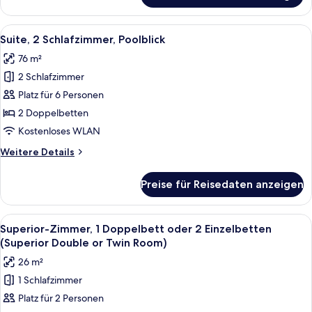
3 Schlafzimmer,
Poolblick
Alle
Ein moderner Essbereich mit einem Ho
8
Suite, 2 Schlafzimmer, Poolblick
Fotos
76 m²
für
2 Schlafzimmer
Suite,
2 Schlafzimmer,
Platz für 6 Personen
Poolblick
2 Doppelbetten
anzeigen
Kostenloses WLAN
Weitere
Weitere Details
Details
für
Preise für Reisedaten anzeigen
Suite,
2 Schlafzimmer,
Poolblick
Alle
Ein Hotelzimmer mit zwei Betten, einem
5
Superior-Zimmer, 1 Doppelbett oder 2 Einzelbetten
Fotos
(Superior Double or Twin Room)
für
26 m²
Superior-
1 Schlafzimmer
Zimmer,
Platz für 2 Personen
1