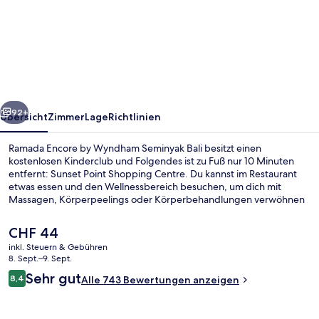
Encore
by
Wyndham
Seminyak
Bali
rück
Weiter
92+
Übersicht
Zimmer
Lage
Richtlinien
Ramada Encore by Wyndham Seminyak Bali besitzt einen
kostenlosen Kinderclub und Folgendes ist zu Fuß nur 10 Minuten
entfernt: Sunset Point Shopping Centre. Du kannst im Restaurant
etwas essen und den Wellnessbereich besuchen, um dich mit
Massagen, Körperpeelings oder Körperbehandlungen verwöhnen
zu lassen. Ein Außenpool, eine Bar/Lounge und
Fitnessmöglichkeiten gehören zu den weiteren Highlights. Der Pool
Der
CHF 44
und das hilfsbereite Personal erhalten tolle Bewertungen von
aktuelle
inkl. Steuern & Gebühren
anderen Reisenden.
Preis
8. Sept.–9. Sept.
Außenpool
beträgt
Bewertungen
Sehr gut
8,4
Alle 743 Bewertungen anzeigen
CHF 44.
8,4 von 10.