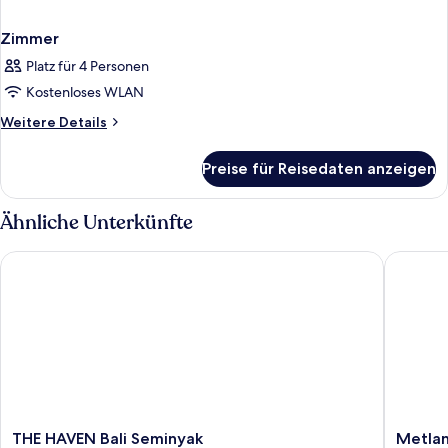
Zimmer
Platz für 4 Personen
Kostenloses WLAN
Weitere
Weitere Details
Details
für
Preise für Reisedaten anzeigen
Zimmer
Ähnliche Unterkünfte
THE HAVEN Bali Seminyak
Metland 
THE
Metland
THE HAVEN Bali Seminyak
Metlan