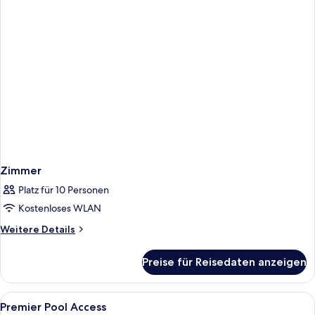
oder
Twin
2
Room)
Einzelbetten
anzeigen
(Deluxe
Double
or
Twin
Room)
Zimmer
Platz für 10 Personen
Kostenloses WLAN
Weitere
Weitere Details
Details
für
Preise für Reisedaten anzeigen
Zimmer
Alle
Minibar, Zimmersafe, Schreibtisch, Bü
4
Premier Pool Access