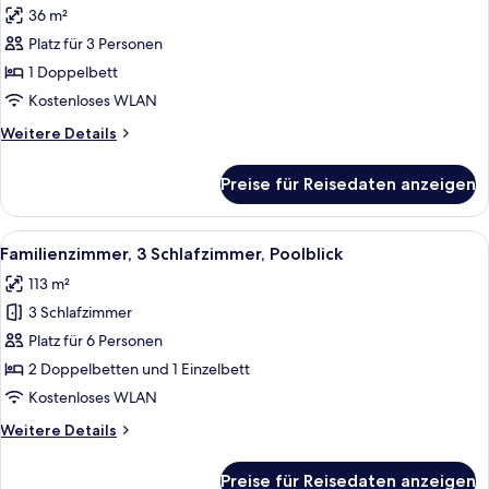
3
36 m²
Bedrooms,
für
Pool
Platz für 3 Personen
Executive
Access)
Deluxe
1 Doppelbett
Pool
Kostenloses WLAN
View
Weitere
Weitere Details
anzeigen
Details
für
Preise für Reisedaten anzeigen
Executive
Deluxe
Pool
Alle
Ein modernes Hotelzimmer mit Wohnbe
6
View
Familienzimmer, 3 Schlafzimmer, Poolblick
Fotos
113 m²
für
3 Schlafzimmer
Familienzimmer,
3 Schlafzimmer,
Platz für 6 Personen
Poolblick
2 Doppelbetten und 1 Einzelbett
anzeigen
Kostenloses WLAN
Weitere
Weitere Details
Details
für
Preise für Reisedaten anzeigen
Familienzimmer,