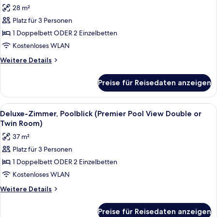
Fotos
or
28 m²
Twin
für
Room)
Platz für 3 Personen
Deluxe-
Zimmer
1 Doppelbett ODER 2 Einzelbetten
(Deluxe
Kostenloses WLAN
Double
Weitere
Weitere Details
or
Details
Twin
für
Preise für Reisedaten anzeigen
Deluxe-
Room)
Zimmer
anzeigen
(Deluxe
Alle
Ein Hotelzimmer mit Bett, Nachttische
7
Double
Deluxe-Zimmer, Poolblick (Premier Pool View Double or
Fotos
or
Twin Room)
Twin
für
37 m²
Room)
Deluxe-
Platz für 3 Personen
Zimmer,
1 Doppelbett ODER 2 Einzelbetten
Poolblick
(Premier
Kostenloses WLAN
Pool
Weitere
Weitere Details
View
Details
für
Double
Preise für Reisedaten anzeigen
Deluxe-