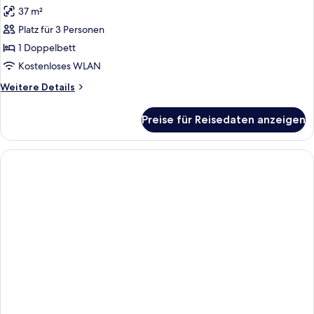
Fotos
37 m²
für
Platz für 3 Personen
Premier
Pool
1 Doppelbett
Access
Kostenloses WLAN
anzeigen
Weitere
Weitere Details
Details
für
Preise für Reisedaten anzeigen
Premier
Pool
Access