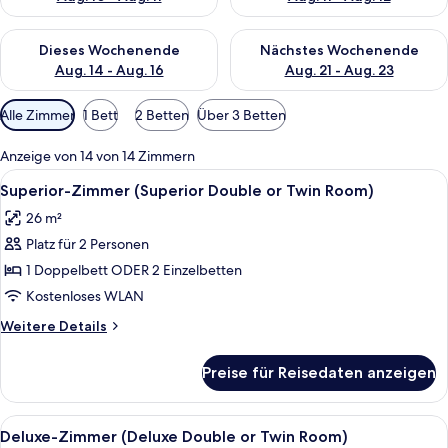
Überprüfe die Verfügbarkeit für dieses Wochenende, Aug. 14 -
Überprüfe die Verfügbarkeit f
Dieses Wochenende
Nächstes Wochenende
Aug. 14 - Aug. 16
Aug. 21 - Aug. 23
Verfügbare
Alle Zimmer
1 Bett
2 Betten
Über 3 Betten
Filter
für
Anzeige von 14 von 14 Zimmern
Zimmer
Alle
Ein Hotelzimmer mit zwei Betten, einem
5
Superior-Zimmer (Superior Double or Twin Room)
Fotos
26 m²
für
Platz für 2 Personen
Superior-
Zimmer
1 Doppelbett ODER 2 Einzelbetten
(Superior
Kostenloses WLAN
Double
Weitere
Weitere Details
or
Details
Twin
für
Preise für Reisedaten anzeigen
Superior-
Room)
Zimmer
anzeigen
(Superior
Alle
Ein Hotelzimmer mit einem großen Bett
6
Double
Deluxe-Zimmer (Deluxe Double or Twin Room)