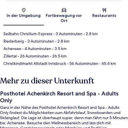
Karte
In der Umgebung
Fortbewegung vor
Restaurants
Ort
Seilbahn Christlum-Express
- 3 Autominuten
- 2.8 km
Riederberg
- 3 Autominuten
- 2.8 km
Achensee
- 4 Autominuten
- 3.5 km
Zillertal
- 26 Autominuten
- 26.5 km
Christkindlmarkt Altstadt Innsbruck
- 56 Autominuten
- 65.6 km
Mehr zu dieser Unterkunft
Posthotel Achenkirch Resort and Spa - Adults
Only
Ganz in der Nähe des Posthotel Achenkirch Resort and Spa - Adults
Only findest du Möglichkeiten zum Abfahrtslauf, Snowboarden und
Skilanglauf. Die Lage ist überhaupt super, denn man fährt nur 5 Minuten
bis: Achensee. Besuche den Wellnessbereich und lass dich mit
Massagen, Ganzkörperwickeln oder Maniküre und Pediküre