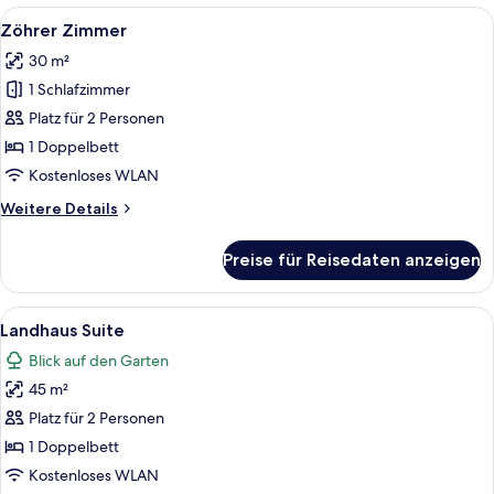
Alle
Ein ordentlich bezogenes Bett mit we
4
Zöhrer Zimmer
Fotos
30 m²
für
1 Schlafzimmer
Zöhrer
Zimmer
Platz für 2 Personen
anzeigen
1 Doppelbett
Kostenloses WLAN
Weitere
Weitere Details
Details
für
Preise für Reisedaten anzeigen
Zöhrer
Zimmer
Alle
Ein Schlafzimmer mit Holzwänden, ein
6
Landhaus Suite
Fotos
Blick auf den Garten
für
45 m²
Landhaus
Suite
Platz für 2 Personen
anzeigen
1 Doppelbett
Kostenloses WLAN