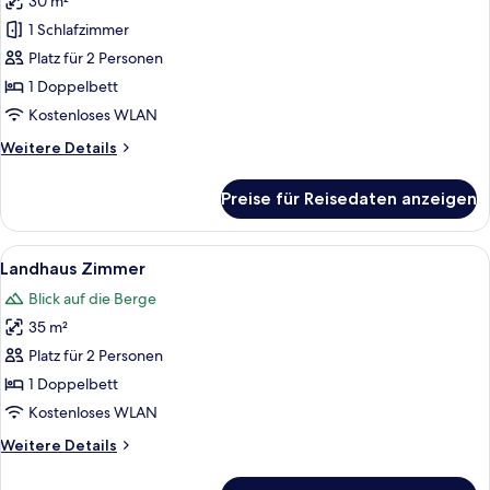
30 m²
Karwendel
Zimmer
1 Schlafzimmer
Natur
Platz für 2 Personen
anzeigen
1 Doppelbett
Kostenloses WLAN
Weitere
Weitere Details
Details
für
Preise für Reisedaten anzeigen
Karwendel
Zimmer
Natur
Alle
Ein Schlafzimmer mit einem großen Be
6
Landhaus Zimmer
Fotos
Blick auf die Berge
für
35 m²
Landhaus
Zimmer
Platz für 2 Personen
anzeigen
1 Doppelbett
Kostenloses WLAN
Weitere
Weitere Details
Details
für