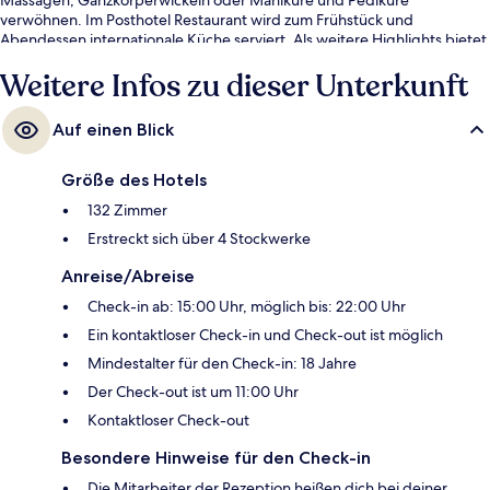
verwöhnen. Im Posthotel Restaurant wird zum Frühstück und
Abendessen internationale Küche serviert. Als weitere Highlights bietet
dieses Hotel im luxuriösen Stil 3 Außenpools, einen Golfplatz und einen
Weitere Infos zu dieser Unterkunft
Strömungskanal. Ebenfalls vorhanden sind ein Skiraum, ein Skiverleih
und Skiunterricht.
Auf einen Blick
Größe des Hotels
132 Zimmer
Erstreckt sich über 4 Stockwerke
Anreise/Abreise
Check-in ab: 15:00 Uhr, möglich bis: 22:00 Uhr
Ein kontaktloser Check-in und Check-out ist möglich
Mindestalter für den Check-in: 18 Jahre
Der Check-out ist um 11:00 Uhr
Kontaktloser Check-out
Besondere Hinweise für den Check-in
Die Mitarbeiter der Rezeption heißen dich bei deiner