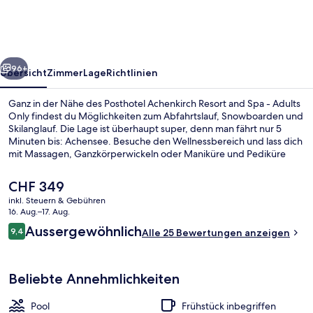
and
Spa
-
rück
Weiter
Adults
96+
Übersicht
Zimmer
Lage
Richtlinien
Only
Ganz in der Nähe des Posthotel Achenkirch Resort and Spa - Adults
Only findest du Möglichkeiten zum Abfahrtslauf, Snowboarden und
Skilanglauf. Die Lage ist überhaupt super, denn man fährt nur 5
Minuten bis: Achensee. Besuche den Wellnessbereich und lass dich
mit Massagen, Ganzkörperwickeln oder Maniküre und Pediküre
verwöhnen. Im Posthotel Restaurant wird zum Frühstück und
Abendessen internationale Küche serviert. Als weitere Highlights
Der
CHF 349
bietet dieses Hotel im luxuriösen Stil 3 Außenpools, einen Golfplatz
aktuelle
inkl. Steuern & Gebühren
und einen Strömungskanal. Ebenfalls vorhanden sind ein Skiraum,
Preis
16. Aug.–17. Aug.
ein Skiverleih und Skiunterricht.
Fassade der Unterkunft – Abend/Nac
beträgt
Bewertungen
Aussergewöhnlich
9,4
Alle 25 Bewertungen anzeigen
CHF 349.
9,4 von 10.
Beliebte Annehmlichkeiten
Pool
Frühstück inbegriffen