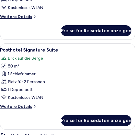
Kostenloses WLAN
Weitere
Weitere Details
Details
für
Preise für Reisedaten anzeigen
Schlössl
Suite
Alle
Ein modernes Hotelzimmer mit einem 
5
Posthotel Signature Suite
Fotos
Blick auf die Berge
für
50 m²
Posthotel
Signature
1 Schlafzimmer
Suite
Platz für 2 Personen
anzeigen
1 Doppelbett
Kostenloses WLAN
Weitere
Weitere Details
Details
für
Preise für Reisedaten anzeigen
Posthotel
Signature
Suite