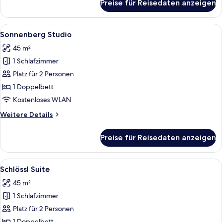
Preise für Reisedaten anzeigen
Landhaus
Zimmer
Alle
Ein gemütliches Wohnzimmer mit eine
4
Sonnenberg Studio
Fotos
45 m²
für
1 Schlafzimmer
Sonnenberg
Studio
Platz für 2 Personen
anzeigen
1 Doppelbett
Kostenloses WLAN
Weitere
Weitere Details
Details
für
Preise für Reisedaten anzeigen
Sonnenberg
Studio
Alle
Ein gemütliches Wohnzimmer mit einem
4
Schlössl Suite
Fotos
45 m²
für
1 Schlafzimmer
Schlössl
Suite
Platz für 2 Personen
anzeigen
1 Doppelbett