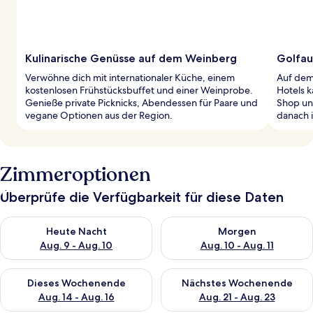
Kulinarische Genüsse auf dem Weinberg
Golfau
Verwöhne dich mit internationaler Küche, einem
Auf dem
kostenlosen Frühstücksbuffet und einer Weinprobe.
Hotels 
Genieße private Picknicks, Abendessen für Paare und
Shop un
vegane Optionen aus der Region.
danach 
Zimmeroptionen
Überprüfe die Verfügbarkeit für diese Daten
Überprüfe die Verfügbarkeit für heute Nacht, Aug. 9 - Aug. 10
Überprüfe die Verfügbarkeit fü
Heute Nacht
Morgen
Aug. 9 - Aug. 10
Aug. 10 - Aug. 11
Überprüfe die Verfügbarkeit für dieses Wochenende, Aug. 14 -
Überprüfe die Verfügbarkeit f
Dieses Wochenende
Nächstes Wochenende
Aug. 14 - Aug. 16
Aug. 21 - Aug. 23