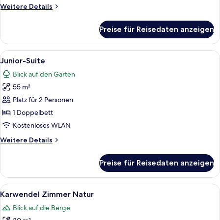
Weitere
Weitere Details
Details
für
Preise für Reisedaten anzeigen
Landhaus
Suite
Alle
Ein Hotelzimmer mit Bett, einer Sitzec
4
Junior-Suite
Fotos
Blick auf den Garten
für
55 m²
Junior-
Suite
Platz für 2 Personen
anzeigen
1 Doppelbett
Kostenloses WLAN
Weitere
Weitere Details
Details
für
Preise für Reisedaten anzeigen
Junior-
Suite
Alle
Ein modernes Hotelzimmer mit einem g
7
Karwendel Zimmer Natur
Fotos
Blick auf die Berge
für