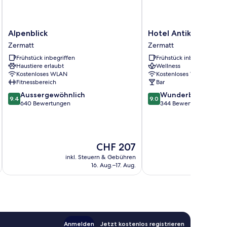
Alpenblick
Hotel
Alpenblick
Hotel Antika
Zermatt
Antika
Zermatt
Zermatt
Zermatt
Frühstück inbegriffen
Frühstück inbegriffen
Haustiere erlaubt
Wellness
Kostenloses WLAN
Kostenloses WLAN
Fitnessbereich
Bar
9.4
9.0
Aussergewöhnlich
Wunderbar
9.4
9.0
von
von
640 Bewertungen
344 Bewertungen
10,
10,
Aussergewöhnlich,
Wunderbar,
640
344
Bewertungen
Bewertungen
Der
CHF 207
Preis
inkl. Steuern & Gebühren
inkl. S
beträgt
16. Aug.–17. Aug.
CHF 207
Anmelden
Jetzt kostenlos registrieren