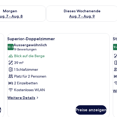
 - Aug. 7.
 Verfügbarkeit für morgen, Aug. 7 - Aug. 8.
Überprüfe die Verfügbarkeit für dies
Morgen
Dieses Wochenende
ug. 7 - Aug. 8
Aug. 7 - Aug. 9
nem Bett, einem Schreibtisch und einem Stuhl.
Alle
Ein gemütliches Schlafzimmer mit Holz
Al
9
Superior-Doppelzimmer
S
Fotos
F
Aussergewöhnlich
für
10.0
f
9.
10.0 von 10
(19
19 Bewertungen
Superior-
S
Bewertungen)
Blick auf die Berge
Doppelzimmer
D
39 m²
anzeigen
a
1 Schlafzimmer
Platz für 2 Personen
2 Einzelbetten
Kostenloses WLAN
We
We
De
Weitere
Weitere Details
fü
Details
St
für
Do
n
Preise anzeigen
Superior-
Doppelzimmer