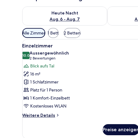
Überprüfe die Verfügbarkeit für heute Nacht, Aug. 6
Überprüfe die
Heute Nacht
Aug. 6 - Aug. 7
A
Verfügbare
Alle Zimmer
1 Bett
2 Betten
Filter
Alle
Ein Zimmer mit Holzwänden, ei
für
4
Einzelzimmer
Fotos
Zimmer
Aussergewöhnlich
für
10.0
10.0 von 10
(2
2 Bewertungen
Einzelzimmer
Bewertungen)
Blick aufs Tal
anzeigen
16 m²
1 Schlafzimmer
Platz für 1 Person
1 Komfort-Einzelbett
Kostenloses WLAN
Weitere
Weitere Details
Details
für
Preise anzeige
Einzelzimmer