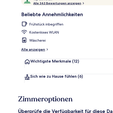
o
Alle 343 Bewertungen anzeigen
10,
p
Sehr
Beliebte Annehmlichkeiten
beliebt
Fassade der 
b
e
Frühstück inbegriffen
w
e
Kostenloses WLAN
r
t
Wäscherei
e
t
Alle anzeigen
Wichtigste Merkmale
(12)
Sich wie zu Hause fühlen
(6)
Zimmeroptionen
Überprüfe die Verfügbarkeit für diese D