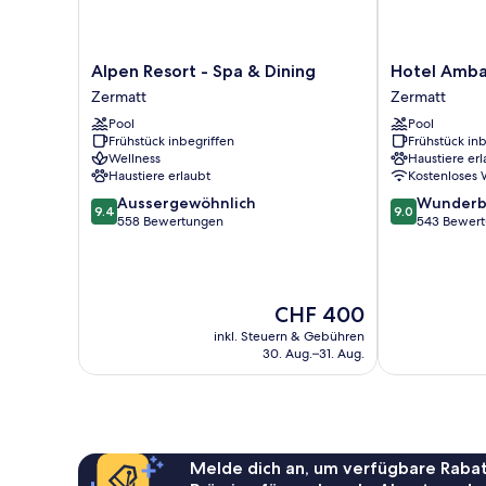
Alpen
Hotel
Alpen Resort - Spa & Dining
Hotel Amba
Resort
Ambassador
Zermatt
Zermatt
-
Zermatt
Pool
Pool
Spa
Zermatt
Frühstück inbegriffen
Frühstück inb
&
Wellness
Haustiere erl
Dining
Haustiere erlaubt
Kostenloses
Zermatt
9.4
9.0
Aussergewöhnlich
Wunderb
9.4
9.0
von
von
558 Bewertungen
543 Bewer
10,
10,
Aussergewöhnlich,
Wunderbar,
558
543
Bewertungen
Bewertungen
Der
CHF 400
Preis
inkl. Steuern & Gebühren
beträgt
30. Aug.–31. Aug.
CHF 400
Melde dich an, um verfügbare Rabat