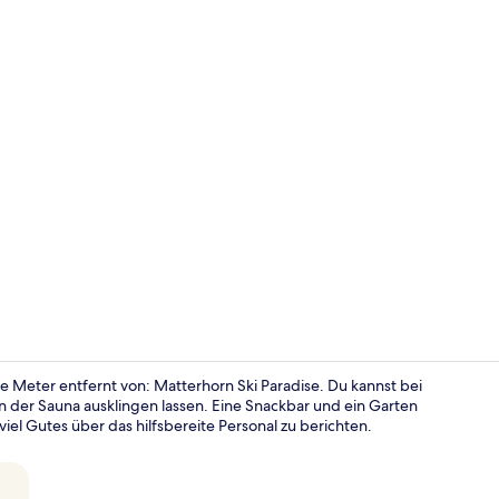
Influencer-V
e Meter entfernt von: Matterhorn Ski Paradise. Du kannst bei
 der Sauna ausklingen lassen. Eine Snackbar und ein Garten
l Gutes über das hilfsbereite Personal zu berichten.
Standard-Vi