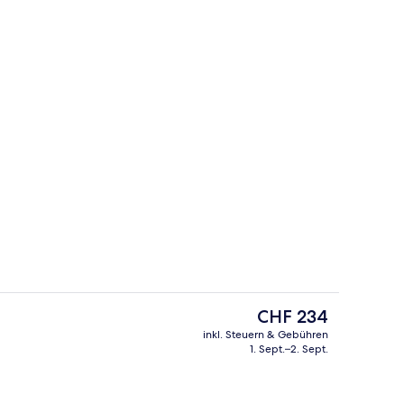
Eingangsbereich
ideo, eingereicht von Naty's Travel Favs
Der
CHF 234
aktuelle
inkl. Steuern & Gebühren
Preis
1. Sept.–2. Sept.
erbettzimmer
Deluxe-Doppelzimmer
beträgt
CHF 234.