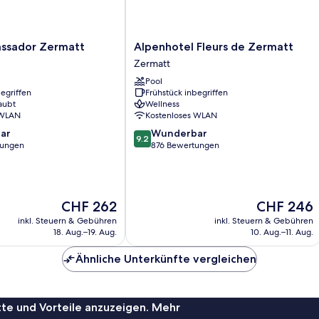
Alpenhotel
ssador Zermatt
Alpenhotel Fleurs de Zermatt
Fleurs
Zermatt
de
Pool
Zermatt
egriffen
Frühstück inbegriffen
Zermatt
aubt
Wellness
 WLAN
Kostenloses WLAN
9.2
ar
Wunderbar
9.2
von
tungen
876 Bewertungen
10,
Wunderbar,
876
Bewertungen
Der
Der
CHF 262
CHF 246
Preis
Preis
inkl. Steuern & Gebühren
inkl. Steuern & Gebühren
beträgt
beträgt
18. Aug.–19. Aug.
10. Aug.–11. Aug.
CHF 262
CHF 246
Ähnliche Unterkünfte vergleichen
te und Vorteile anzuzeigen. Mehr