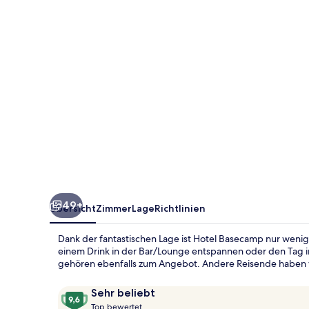
49+
Übersicht
Zimmer
Lage
Richtlinien
Dank der fantastischen Lage ist Hotel Basecamp nur wenig
einem Drink in der Bar/Lounge entspannen oder den Tag in
gehören ebenfalls zum Angebot. Andere Reisende haben vie
Bewertungen
9,6
Sehr beliebt
T
von
Top bewertet