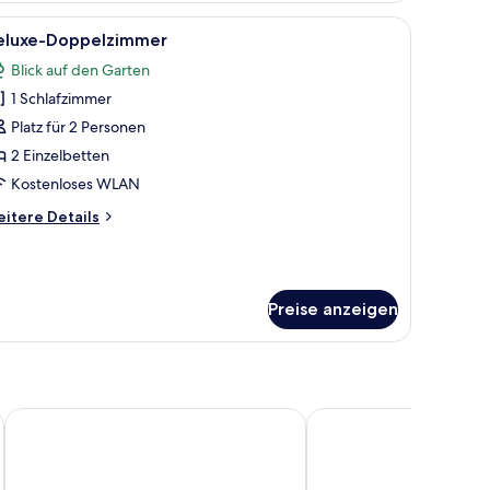
sche und einem Poster an der Wand.
 mit Holzwänden, einem großen Flachbildfernseher, Sitzbereichen und einem 
le
Ein Schlafzimmer mit einem Bett, einem Schla
5
eluxe-Doppelzimmer
otos
Blick auf den Garten
ür
1 Schlafzimmer
eluxe-
oppelzimmer
Platz für 2 Personen
nzeigen
2 Einzelbetten
Kostenloses WLAN
itere
itere Details
tails
r
luxe-
ppelzimmer
Preise anzeigen
Alpenblick
Hotel Antika