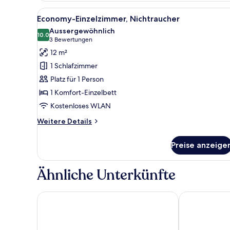
Alle
Ein gemütliches Dachzimmer mi
4
Economy-Einzelzimmer, Nichtraucher
Fotos
Aussergewöhnlich
für
10.0
10.0 von 10
(3
3 Bewertungen
Economy-
Bewertungen)
12 m²
Einzelzimmer,
1 Schlafzimmer
Nichtraucher
Platz für 1 Person
anzeigen
1 Komfort-Einzelbett
Kostenloses WLAN
Weitere
Weitere Details
Details
für
Preise anzeige
Economy-
Einzelzimmer,
Nichtraucher
Ähnliche Unterkünfte
Alpen Resort - Spa & Dining
Hotel Ambass