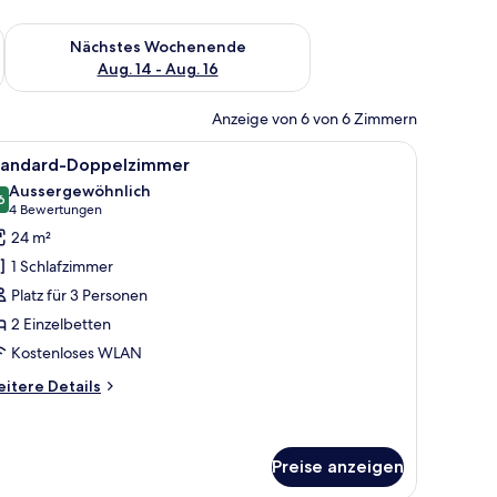
es Wochenende, Aug. 7 - Aug. 9.
Überprüfe die Verfügbarkeit für nächstes Wochenende, Aug. 1
Nächstes Wochenende
Aug. 14 - Aug. 16
Anzeige von 6 von 6 Zimmern
balkendecke, einem großen Bett mit orangefarbener Bettwäsche, einem Schre
le
Ein Schlafzimmer mit einem Holzkopfende, ei
4
tandard-Doppelzimmer
otos
Aussergewöhnlich
ür
6
9.6 von 10
(4
4 Bewertungen
tandard-
Bewertungen)
24 m²
oppelzimmer
1 Schlafzimmer
nzeigen
Platz für 3 Personen
2 Einzelbetten
Kostenloses WLAN
itere
itere Details
tails
r
andard-
ppelzimmer
Preise anzeigen