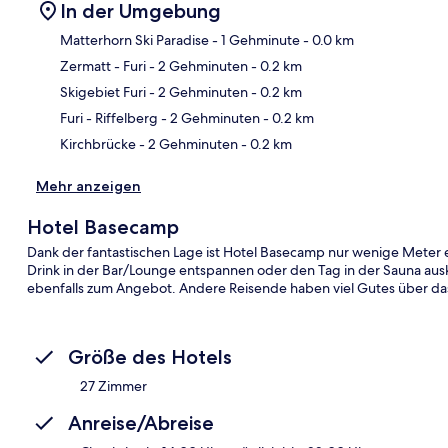
In der Umgebung
Matterhorn Ski Paradise
- 1 Gehminute
- 0.0 km
Zermatt - Furi
- 2 Gehminuten
- 0.2 km
Kar
Skigebiet Furi
- 2 Gehminuten
- 0.2 km
Furi - Riffelberg
- 2 Gehminuten
- 0.2 km
Kirchbrücke
- 2 Gehminuten
- 0.2 km
Mehr anzeigen
Hotel Basecamp
Dank der fantastischen Lage ist Hotel Basecamp nur wenige Meter e
Drink in der Bar/Lounge entspannen oder den Tag in der Sauna aus
ebenfalls zum Angebot. Andere Reisende haben viel Gutes über das 
Größe des Hotels
27 Zimmer
Anreise/Abreise