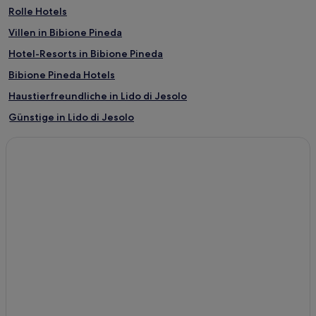
Rolle Hotels
Villen in Bibione Pineda
Hotel-Resorts in Bibione Pineda
Bibione Pineda Hotels
Haustierfreundliche in Lido di Jesolo
Günstige in Lido di Jesolo
4-Sterne-Hotels in Lido di Jesolo
Strand in Lido di Jesolo
Lido di Jesolo Hotels
Bassano del Grappa Hotels
Hotels mit Pool in Jesolo
Apartments in Jesolo
2-Sterne-Hotels in Jesolo
3-Sterne-Hotels in Jesolo
4-Sterne-Hotels in Jesolo