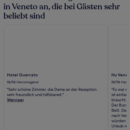
in Veneto an, die bei Gästen sehr
beliebt sind
Hotel Guerrato
Hu Venezi
Hotel Guerrato
Hu Venez
10/10
Hervorragend
10/10
Herv
"Sehr schöne Zimmer, die Dame an der Rezeption
"Es war e
sehr freundlich und hilfsbereit."
ist einfac
Weniger
braucht. T
Der Bunga
Bett. Der 
nach Vened
würden au
Urlaub m