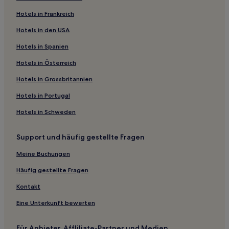
4-Sterne-Hotels in Bibione
Hotels in Frankreich
Bibione Hotels
Hotels in den USA
Punta Sabbioni Hotels
Hotels in Spanien
Rosolina Mare Hotels
Hotels in Österreich
Valdastico Hotels
Hotels in Grossbritannien
Bardolino Hotels
Hotels in Portugal
Cavaion Veronese Hotels
Hotels in Schweden
Garda Hotels
4-Sterne-Hotels in Abano Terme
Support und häufig gestellte Fragen
5-Sterne-Hotels in Abano Terme
Meine Buchungen
Abano Terme Hotels
Häufig gestellte Fragen
Costermano sul Garda Hotels
Kontakt
5-Sterne-Hotels in Cortina d'Ampezzo
Eine Unterkunft bewerten
Ski in Cortina d'Ampezzo
Cortina d'Ampezzo Hotels
Für Anbieter, Affliliate-Partner und Medien