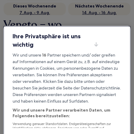
Dieses Wochenende
Nächstes Wochenende
7. Aug. - 9. Aug.
14. Aug. - 16. Aug.
Veneto – wo
übernachten?
Ihre Privatsphäre ist uns
wichtig
Top-Hotels in Venedig (und
Umgebung)
Wir und unsere
16
Partner speichern und/ oder greifen
auf Informationen auf einem Gerät zu, z.B. auf eindeutige
Kennungen in Cookies, um personenbezogene Daten zu
B&B HOTEL Venezia Laguna
Hotel Gue
verarbeiten. Sie können Ihre Präferenzen akzeptieren
oder verwalten. Klicken Sie dazu bitte unten oder
besuchen Sie jederzeit die Seite der Datenschutzrichtlinie.
Diese Präferenzen werden unseren Partnern signalisiert
und haben keinen Einfluss auf Surfdaten.
Wir und unsere Partner verarbeiten Daten, um
Folgendes bereitzustellen:
B&B HOTEL Venezia Laguna
Hotel 
Verwendung genauer Standortdaten. Endgeräteeigenschaften zur
3
Stadtzent
Identifikation aktiv abfragen. Speichern von oder Zugriff auf
out
Informationen auf einem Endgerät. Personalisierte Werbung und
Venedig
9.2
/
10
Wunderbar! (501 Bewertungen)