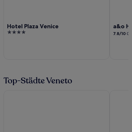
Hotel Plaza Venice
a&o Ho
4
7.8
/
10
Gut
out
of
5
Top-Städte Veneto
Verona
Cortina d