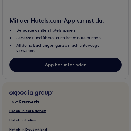
5-Sterne-Hotels in Jesolo
Strand in Jesolo
Mit der Hotels.com-App kannst du:
Jesolo Hotels
Bei ausgewählten Hotels sparen
Gasthäuser in Treviso
Jederzeit und überall auch last minute buchen
Treviso Hotels
All deine Buchungen ganz einfach unterwegs
Brenzone sul Garda Hotels
verwalten
Castelnuovo del Garda Hotels
App herunterladen
Galzignano Terme Hotels
B&B in Verona
5-Sterne-Hotels in Verona
Hotels mit Weingut in Verona
Top-Reiseziele
Verona Hotels
Eraclea Mare Hotels
Hotels in der Schweiz
Villen in Bibione
Hotels in Italien
Apartments in Bibione
Hotels in Deutschland