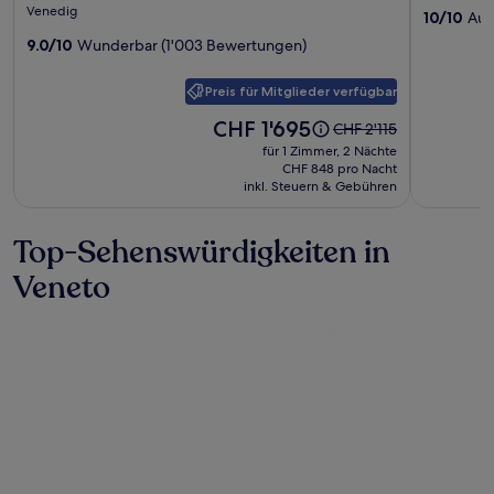
Sterne-
Venedig
10/10
Aus
Excelsior
Trezza
Unterkunft
Venice
9.0/10
Wunderbar (1'003 Bewertungen)
Verona
Preis für Mitglieder verfügbar
Der
CHF 1'695
Der
CHF 2'115
Preis
alte
für 1 Zimmer, 2 Nächte
beträgt
Preis
CHF 848 pro Nacht
CHF 1'695.
inkl. Steuern & Gebühren
war
CHF 2'115,
siehe
Top-Sehenswürdigkeiten in
weitere
Informationen
Veneto
zum
Standardpreis.