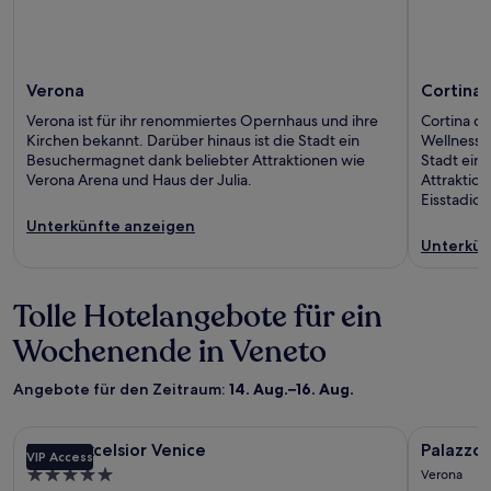
Verona
Cortina
Verona ist für ihr renommiertes Opernhaus und ihre
Cortina d'
Kirchen bekannt. Darüber hinaus ist die Stadt ein
Wellnessa
Besuchermagnet dank beliebter Attraktionen wie
Stadt ein
Verona Arena und Haus der Julia.
Attraktion
Eisstadion
Unterkünfte anzeigen
Unterkün
Tolle Hotelangebote für ein
Wochenende in Veneto
Angebote für den Zeitraum:
14. Aug.–16. Aug.
Bildergalerie
Hotel Excelsior Venice
Bilderga
Palazzo Tr
Hotel Excelsior Venice
Palazzo 
VIP Access
für
für
5.0-
Verona
Hotel
Palazzo