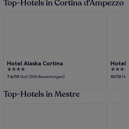
Top-Hotels in Cortina d'Ampezzo
Hotel Alaska Cortina
Hotel Tofa
Hotel Alaska Cortina
Hotel 
4
5
out
out
7.6
/
10
Gut! (306 Bewertungen)
10
/
10
Her
of
of
5
5
Top-Hotels in Mestre
Hotel Plaza Venice
a&o Hoste