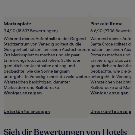
Markusplatz
Piazzale Roma
9.4/10 (18’837 Bewertungen)
8.6/10 (9’106 Bewertun
Während deines Aufenthalts in der Gegend
Während deines Aufent
Stadtzentrum von Venedig solltest du die
Santa Croce solltest du
Gelegenheit nutzen, um einen Abstecher zum
nutzen, um einen Abste
Ort Markusplatz zu machen und ein paar
Roma zu machen und ei
Erinnerungsfotos zu schießen. Schlender
Erinnerungsfotos zu sc
gemütlich am Jachthafen entlang und
gemütlich am Jachthaf
beobachte, wie die Sonne langsam
beobachte, wie die So
untergeht. In Venedig kannst du viele weitere
untergeht. In Venedig k
Wahrzeichen besichtigen, darunter
Wahrzeichen besichtige
Markusdom und Rialtobrücke.
Rialtobrücke und Mark
Weniger anzeigen
Weniger anzeigen
Unterkünfte anzeigen
Unterkünfte anzeige
Sieh dir Bewertungen von Hotels