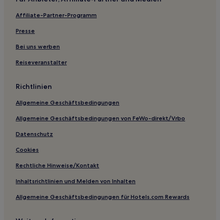
Apartments in Padua
Affiliate-Partner-Programm
Luxus in Padua
Presse
Padua Hotels
Bei uns werben
Burano Hotels
Reiseveranstalter
Apartments in Peschiera del Garda
Peschiera del Garda Hotels
Richtlinien
Luxus in Chioggia
Allgemeine Geschäftsbedingungen
Chioggia Hotels
Allgemeine Geschäftsbedingungen von FeWo-direkt/Vrbo
3-Sterne-Hotels in Malcesine
Datenschutz
Malcesine Hotels
Cookies
Adria Hotels
Rechtliche Hinweise/Kontakt
Torri del Benaco Hotels
Inhaltsrichtlinien und Melden von Inhalten
Mestre Hotels
Allgemeine Geschäftsbedingungen für Hotels.com Rewards
Hotels mit Parkplatz in Venedig
Hotels mit Küchenzeile in Venedig