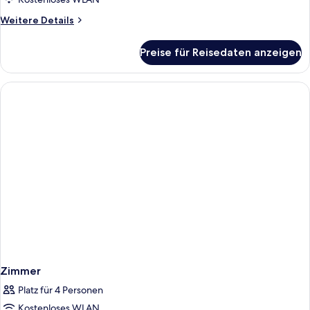
Weitere
Weitere Details
Details
für
Preise für Reisedaten anzeigen
Zimmer
Zimmer
Platz für 4 Personen
Kostenloses WLAN