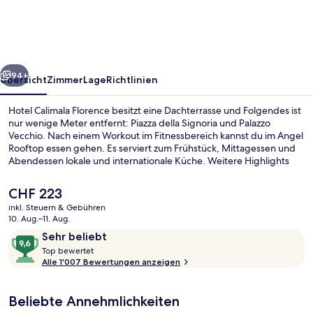
rück
Weiter
94+
Übersicht
Zimmer
Lage
Richtlinien
Hotel Calimala Florence besitzt eine Dachterrasse und Folgendes ist
nur wenige Meter entfernt: Piazza della Signoria und Palazzo
Vecchio. Nach einem Workout im Fitnessbereich kannst du im Angel
Rooftop essen gehen. Es serviert zum Frühstück, Mittagessen und
Abendessen lokale und internationale Küche. Weitere Highlights
sind eine Bar/Lounge, eine Snackbar und eine Terrasse. Andere
Reisende lieben das hilfsbereite Personal und die Bar. Die
Der
CHF 223
Unterkunft ist nur einen kurzen Fußmarsch von den öffentlichen
aktuelle
inkl. Steuern & Gebühren
Verkehrsmitteln entfernt: Zur U-Bahn läuft man 9 Minuten
Preis
10. Aug.–11. Aug.
(Straßenbahnhaltestelle Unità) bzw. 11 Minuten
Fassade der Unterkunft
beträgt
Bewertungen
9,6
(Straßenbahnhaltestelle Valfonda - Stazione Santa Maria Novella).
Sehr beliebt
CHF 223.
T
von
Top bewertet
o
Alle 1'007 Bewertungen anzeigen
10,
p
Sehr
beliebt
Beliebte Annehmlichkeiten
b
e