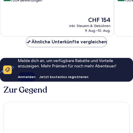
von
von
1’004 Bewertungen
1’00
10,
10,
Wunderbar,
Ausserg
1’004
1’009
Der
CHF 154
Bewertungen
Bewert
Preis
inkl. Steuern & Gebühren
beträgt
9. Aug.–10. Aug.
CHF 154
Ähnliche Unterkünfte vergleichen
Melde dich an, um verfügbare Rabatte und Vorteile
anzuzeigen. Mehr Prämien für noch mehr Abenteuer!
Anmelden
Jetzt kostenlos registrieren
Zur Gegend