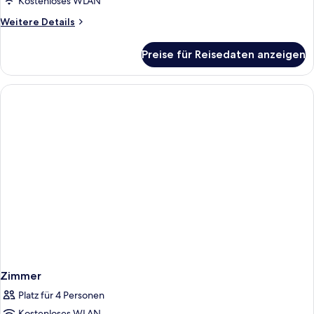
Kostenloses WLAN
Weitere
Weitere Details
Details
für
Preise für Reisedaten anzeigen
Zimmer
Zimmer
Platz für 4 Personen
Kostenloses WLAN