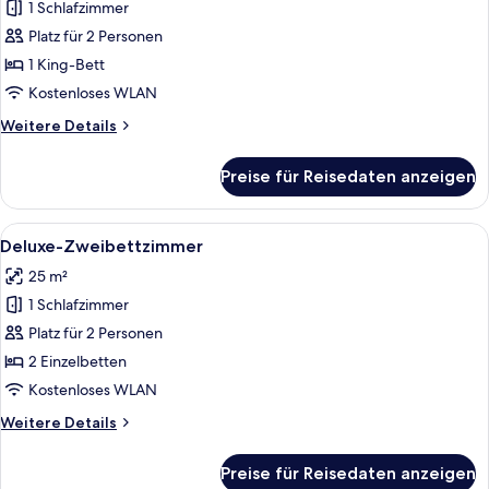
1 Schlafzimmer
Deluxe-
Doppelzimmer
Platz für 2 Personen
anzeigen
1 King-Bett
Kostenloses WLAN
Weitere
Weitere Details
Details
für
Preise für Reisedaten anzeigen
Deluxe-
Doppelzimmer
Alle
Ein Hotelzimmer mit einem Bett, einem
7
Deluxe-Zweibettzimmer
Fotos
25 m²
für
1 Schlafzimmer
Deluxe-
Zweibettzimmer
Platz für 2 Personen
anzeigen
2 Einzelbetten
Kostenloses WLAN
Weitere
Weitere Details
Details
für
Preise für Reisedaten anzeigen
Deluxe-