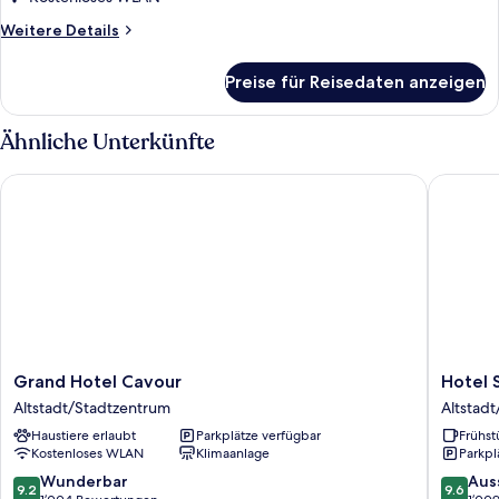
Weitere
Weitere Details
Details
für
Preise für Reisedaten anzeigen
Zimmer
Ähnliche Unterkünfte
Grand Hotel Cavour
Hotel Sa
Grand
Hotel
Grand Hotel Cavour
Hotel 
Hotel
Santa
Altstadt/Stadtzentrum
Altstad
Cavour
Maria
Haustiere erlaubt
Parkplätze verfügbar
Frühst
Altstadt/Stadtzentrum
Novella
Kostenloses WLAN
Klimaanlage
Parkpl
Altstad
9.2
9.6
Wunderbar
Aus
9.2
9.6