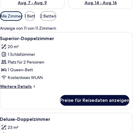
Aug. 7 - Aug. 9
Aug. 14 - Aug. 16
Verfügbare
Alle Zimmer
1 Bett
2 Betten
Filter
für
Anzeige von 11 von 11 Zimmern
Zimmer
Alle
Ein Hotelzimmer mit einem Bett, einem
6
Superior-Doppelzimmer
Fotos
20 m²
für
1 Schlafzimmer
Superior-
Doppelzimmer
Platz für 2 Personen
anzeigen
1 Queen-Bett
Kostenloses WLAN
Weitere
Weitere Details
Details
für
Preise für Reisedaten anzeigen
Superior-
Doppelzimmer
Alle
Ein modernes Hotelzimmer mit großem 
7
Deluxe-Doppelzimmer
Fotos
23 m²
für