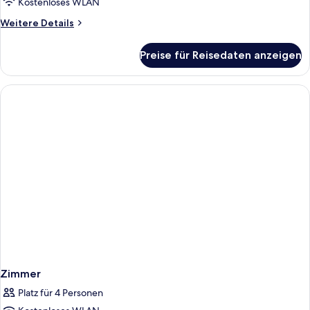
Kostenloses WLAN
Turm
Weitere
Weitere Details
anzeigen
Details
für
Preise für Reisedaten anzeigen
Executive-
Suite,
1 King-
Bett,
Stadtblick,
Turm
Zimmer
Platz für 4 Personen