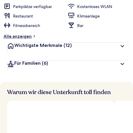
w
Parkplätze verfügbar
Kostenloses WLAN
e
r
Restaurant
Klimaanlage
t
Fitnessbereich
Bar
e
t
Alle anzeigen
Wichtigste Merkmale
(12)
Für Familien
(6)
Warum wir diese Unterkunft toll finden