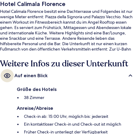
Hotel Calimala Florence
Hotel Calimala Florence besitzt eine Dachterrasse und Folgendes ist nur
wenige Meter entfernt: Piazza della Signoria und Palazzo Vecchio. Nach
einem Workout im Fitnessbereich kannst du im Angel Rooftop essen
gehen. Es serviert zum Frühstück, Mittagessen und Abendessen lokale
und internationale Küche. Weitere Highlights sind eine Bar/Lounge,
eine Snackbar und eine Terrasse. Andere Reisende lieben das
hilfsbereite Personal und die Bar. Die Unterkunft ist nur einen kurzen
Fußmarsch von den öffentlichen Verkehrsmitteln entfernt: Zur U-Bahn
läuft man 9 Minuten (Straßenbahnhaltestelle Unità) bzw. 11 Minuten
(Straßenbahnhaltestelle Valfonda - Stazione Santa Maria Novella).
Weitere Infos zu dieser Unterkunft
Auf einen Blick
Größe des Hotels
38 Zimmer
Anreise/Abreise
Check-in ab: 15:00 Uhr, möglich bis: jederzeit
Ein kontaktloser Check-in und Check-out ist möglich
Früher Check-in unterliegt der Verfügbarkeit