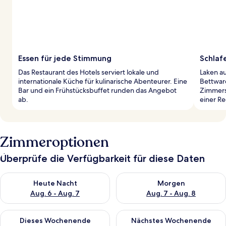
Essen für jede Stimmung
Schlaf
Das Restaurant des Hotels serviert lokale und
Laken a
internationale Küche für kulinarische Abenteurer. Eine
Bettware
Bar und ein Frühstücksbuffet runden das Angebot
Zimmers
ab.
einer R
Zimmeroptionen
Überprüfe die Verfügbarkeit für diese Daten
Überprüfe die Verfügbarkeit für heute Nacht, Aug. 6 - Aug. 7.
Überprüfe die Verfügbarkeit f
Heute Nacht
Morgen
Aug. 6 - Aug. 7
Aug. 7 - Aug. 8
Überprüfe die Verfügbarkeit für dieses Wochenende, Aug. 7 - 
Überprüfe die Verfügbarkeit f
Dieses Wochenende
Nächstes Wochenende