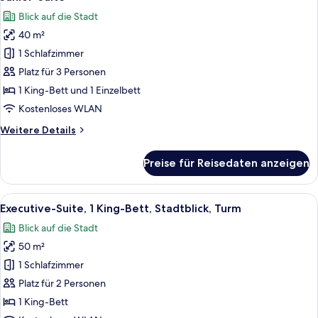
Fotos
Blick auf die Stadt
für
40 m²
Junior-
Suite
1 Schlafzimmer
anzeigen
Platz für 3 Personen
1 King-Bett und 1 Einzelbett
Kostenloses WLAN
Weitere
Weitere Details
Details
für
Preise für Reisedaten anzeigen
Junior-
Suite
Alle
Ein modernes Hotelzimmer mit Bett, Sc
7
Executive-Suite, 1 King-Bett, Stadtblick, Turm
Fotos
Blick auf die Stadt
für
50 m²
Executive-
Suite,
1 Schlafzimmer
1 King-
Platz für 2 Personen
Bett,
1 King-Bett
Stadtblick,