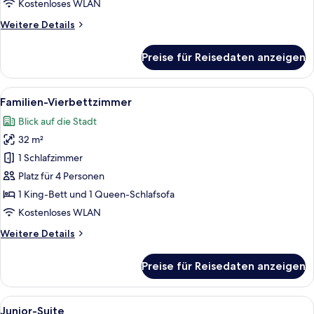
Kostenloses WLAN
Weitere
Weitere Details
Details
für
Preise für Reisedaten anzeigen
Comfort-
Zimmer
Alle
Ein Hotelzimmer mit einem gelben Be
6
Familien-Vierbettzimmer
Fotos
Blick auf die Stadt
für
32 m²
Familien-
Vierbettzimmer
1 Schlafzimmer
anzeigen
Platz für 4 Personen
1 King-Bett und 1 Queen-Schlafsofa
Kostenloses WLAN
Weitere
Weitere Details
Details
für
Preise für Reisedaten anzeigen
Familien-
Vierbettzimmer
Alle
Ein Hotelzimmer mit einem grünen Sofa
6
Junior-Suite