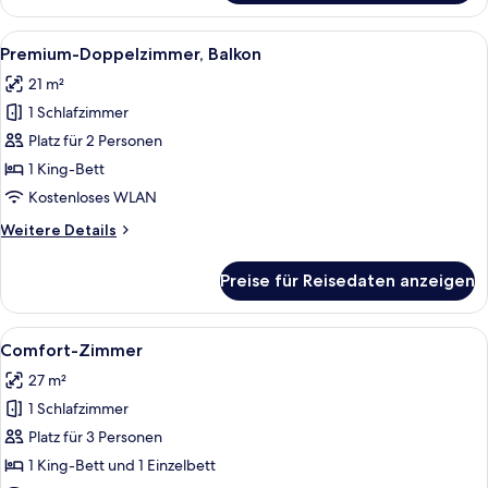
Zweibettzimmer
Alle
Ein Hotelzimmer mit einem Bett, einem
8
Premium-Doppelzimmer, Balkon
Fotos
21 m²
für
1 Schlafzimmer
Premium-
Doppelzimmer,
Platz für 2 Personen
Balkon
1 King-Bett
anzeigen
Kostenloses WLAN
Weitere
Weitere Details
Details
für
Preise für Reisedaten anzeigen
Premium-
Doppelzimmer,
Balkon
Alle
Ein Hotelzimmer mit einem großen Bet
7
Comfort-Zimmer
Fotos
27 m²
für
1 Schlafzimmer
Comfort-
Zimmer
Platz für 3 Personen
anzeigen
1 King-Bett und 1 Einzelbett