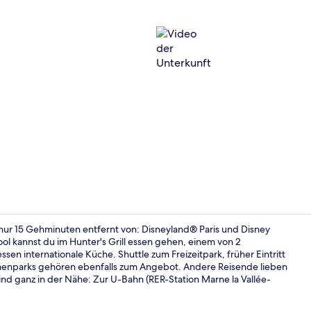
Video der U
nur 15 Gehminuten entfernt von: Disneyland® Paris und Disney
l kannst du im Hunter's Grill essen gehen, einem von 2
sen internationale Küche. Shuttle zum Freizeitpark, früher Eintritt
Lobby-Loun
menparks gehören ebenfalls zum Angebot. Andere Reisende lieben
 sind ganz in der Nähe: Zur U-Bahn (RER-Station Marne la Vallée-