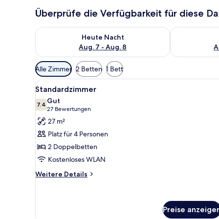
Überprüfe die Verfügbarkeit für diese D
Überprüfe die Verfügbarkeit für heute Nacht, Aug. 7
Überprüfe die
Heute Nacht
Aug. 7 - Aug. 8
A
Verfügbare
Alle Zimmer
2 Betten
1 Bett
Filter
Alle
Ein Hotelzimmer mit zwei Bette
für
7
Standardzimmer
Fotos
Zimmer
Gut
für
7.4
7.4 von 10
(27
27 Bewertungen
Standardzimmer
Bewertungen)
27 m²
anzeigen
Platz für 4 Personen
2 Doppelbetten
Kostenloses WLAN
Weitere
Weitere Details
Details
für
Standardzimmer
Preise anzeige