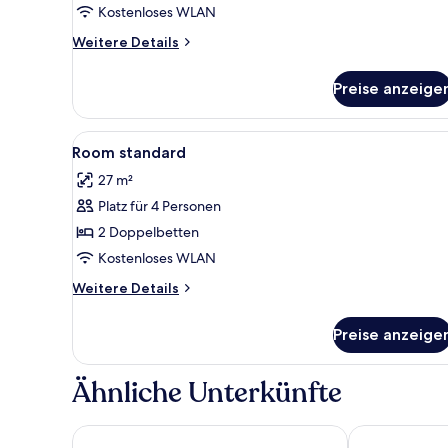
(Renovated)
Kostenloses WLAN
anzeigen
Weitere
Weitere Details
Details
für
Preise anzeige
Classic-
Zimmer
(Renovated)
Alle
Ein Hotelzimmer mit zwei Bette
3
Room standard
Fotos
27 m²
für
Platz für 4 Personen
Room
standard
2 Doppelbetten
anzeigen
Kostenloses WLAN
Weitere
Weitere Details
Details
für
Preise anzeige
Room
standard
Ähnliche Unterkünfte
Disney Newport Bay Club
Disney Hotel