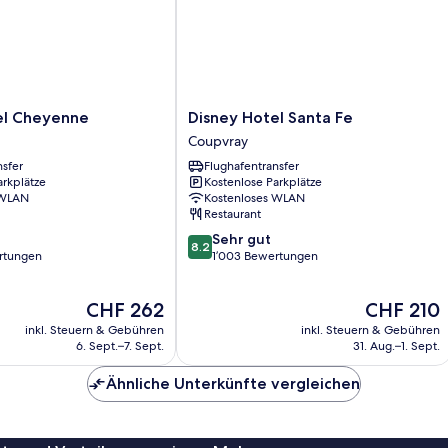
si
Disney
el Cheyenne
Disney Hotel Santa Fe
Hotel
Coupvray
Santa
nsfer
Flughafentransfer
Fe
arkplätze
Kostenlose Parkplätze
Coupvray
 WLAN
Kostenloses WLAN
Restaurant
8.2
Sehr gut
8.2
von
rtungen
1’003 Bewertungen
10,
Sehr
Der
Der
CHF 262
CHF 210
gut,
Preis
Preis
1’003
inkl. Steuern & Gebühren
inkl. Steuern & Gebühren
beträgt
beträgt
Bewertungen
6. Sept.–7. Sept.
31. Aug.–1. Sept.
CHF 262
CHF 210
Ähnliche Unterkünfte vergleichen