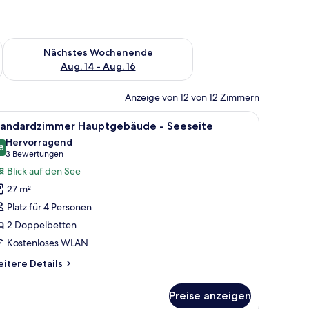
es Wochenende, Aug. 7 - Aug. 9.
Überprüfe die Verfügbarkeit für nächstes Wochenende, Aug. 1
Nächstes Wochenende
Aug. 14 - Aug. 16
Anzeige von 12 von 12 Zimmern
h mit Lampe und Fernseher.
le
Ein Hotelzimmer mit zwei Betten, einem Schre
7
tandardzimmer Hauptgebäude - Seeseite
otos
Hervorragend
ür
8
8.8 von 10
(3
3 Bewertungen
tandardzimmer
Bewertungen)
Blick auf den See
auptgebäude
27 m²
Platz für 4 Personen
eeseite
2 Doppelbetten
nzeigen
Kostenloses WLAN
itere
itere Details
tails
r
Preise anzeigen
andardzimmer