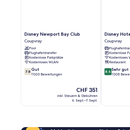
Disney
Disney
Disney Newport Bay Club
Disney Hot
Newport
Hotel
Coupvray
Coupvray
Bay
Cheyenne
Pool
Flughafentra
Club
Coupvray
Flughafentransfer
Kostenlose P
Coupvray
Kostenlose Parkplätze
Kostenloses
Kostenloses WLAN
Restaurant
7.8
8.4
Gut
Sehr gut
7.8
8.4
von
von
1’003 Bewertungen
1’005 Bewe
10,
10,
Gut,
Sehr
Der
CHF 351
1’003
gut,
Preis
Bewertungen
1’005
inkl. Steuern & Gebühren
beträgt
Bewertungen
6. Sept.–7. Sept.
CHF 351