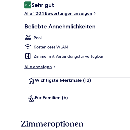
Bewertungen
Sehr gut
8,2
8,2 von 10.
Alle 1'004 Bewertungen anzeigen
Innenpool, 
Beliebte Annehmlichkeiten
Pool
Kostenloses WLAN
Zimmer mit Verbindungstür verfügbar
Alle anzeigen
Wichtigste Merkmale
(12)
Für Familien
(6)
Zimmeroptionen