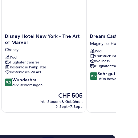
de
Disney
Dream
Disney Hotel New York - The Art
Dream Castle Hotel
Hotel
Castle
of Marvel
Magny-le-Hongre
New
Hotel
Chessy
Pool
York
Magny-
Frühstück inbegriffen
-
Pool
le-
Wellness
Flughafentransfer
The
Hongre
Flughafentransfer
Kostenlose Parkplätze
Art
Kostenloses WLAN
8.2
Sehr gut
of
8.2
von
1’506 Bewertungen
9.2
Marvel
Wunderbar
9.2
10,
von
Chessy
692 Bewertungen
Sehr
10,
Der
CHF 505
gut,
Wunderbar,
Preis
1’506
692
inkl. Steuern & Gebühren
inkl. S
beträgt
Bewertungen
6. Sept.–7. Sept.
Bewertungen
CHF 505