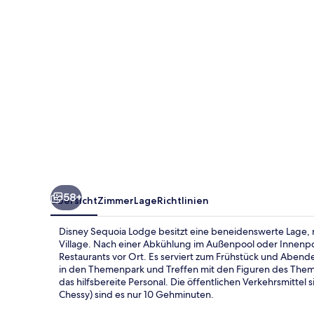
58+
Übersicht
Zimmer
Lage
Richtlinien
Disney Sequoia Lodge besitzt eine beneidenswerte Lage, 
Village. Nach einer Abkühlung im Außenpool oder Innenpoo
Restaurants vor Ort. Es serviert zum Frühstück und Abendes
in den Themenpark und Treffen mit den Figuren des The
das hilfsbereite Personal. Die öffentlichen Verkehrsmittel
Chessy) sind es nur 10 Gehminuten.