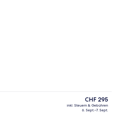
Buffet
nterkunft
Der
CHF 295
aktuelle
inkl. Steuern & Gebühren
Preis
6. Sept.–7. Sept.
ge
Blick von der Unterkunft
beträgt
CHF 295.