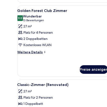
Alle
Ein Hotelzimmer mit zwei Bett
6
Golden Forest Club Zimmer
Fotos
Wunderbar
für
9.0
9.0 von 10
(13
13 Bewertungen
Golden
Bewertungen)
27 m²
Forest
Platz für 4 Personen
Club
2 Doppelbetten
Zimmer
Kostenloses WLAN
anzeigen
Weitere
Weitere Details
Details
für
Golden
Forest
Preise anzeige
Club
Zimmer
Alle
Zimmersafe, Verdunkelungsvorh
5
Classic-Zimmer (Renovated)
Fotos
27 m²
für
Platz für 2 Personen
Classic-
Zimmer
1 Doppelbett