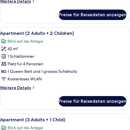
Weitere
Weitere Details
anzeigen
Details
für
Preise für Reisedaten anzeigen
Apartment
(2
Adults
Alle
Zimmersafe, Verdunkelungsvorhänge,
3
+
Apartment (2 Adults + 2 Children)
Fotos
1
Blick auf die Anlage
Child)
für
42 m²
Apartment
(2
1 Schlafzimmer
Adults
Platz für 4 Personen
+
1 Queen-Bett und 1 grosses Schlafsofa
2
Kostenloses WLAN
Children)
Weitere
Weitere Details
anzeigen
Details
für
Preise für Reisedaten anzeigen
Apartment
(2
Adults
Alle
Zimmersafe, Verdunkelungsvorhänge,
3
+
Apartment (3 Adults + 1 Child)
Fotos
2
Blick auf die Anlage
Children)
für