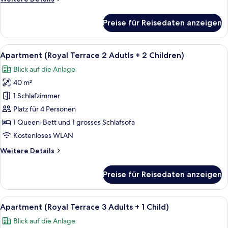
1
Details
Child)
für
Preise für Reisedaten anzeigen
anzeigen
Apartment
(Royal
Terrace
Alle
Terrasse/Patio
2
2
Apartment (Royal Terrace 2 Adutls + 2 Children)
Fotos
Adults
Blick auf die Anlage
+
für
1
40 m²
Apartment
Child)
(Royal
1 Schlafzimmer
Terrace
Platz für 4 Personen
2
1 Queen-Bett und 1 grosses Schlafsofa
Adutls
Kostenloses WLAN
+
Weitere
Weitere Details
2
Details
Children)
für
Preise für Reisedaten anzeigen
anzeigen
Apartment
(Royal
Terrace
Alle
Terrasse/Patio
2
2
Apartment (Royal Terrace 3 Adults + 1 Child)
Fotos
Adutls
Blick auf die Anlage
+
für