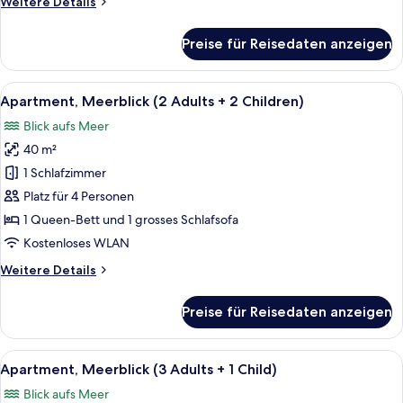
Weitere
Weitere Details
Child)
Details
anzeigen
für
Preise für Reisedaten anzeigen
Apartment,
Meerblick
(2
Alle
32-Zoll-LCD-Fernseher mit Satelliten
4
Adults
Apartment, Meerblick (2 Adults + 2 Children)
Fotos
+
Blick aufs Meer
1
für
Child)
40 m²
Apartment,
Meerblick
1 Schlafzimmer
(2
Platz für 4 Personen
Adults
1 Queen-Bett und 1 grosses Schlafsofa
+
Kostenloses WLAN
2
Weitere
Weitere Details
Children)
Details
anzeigen
für
Preise für Reisedaten anzeigen
Apartment,
Meerblick
(2
Alle
32-Zoll-LCD-Fernseher mit Satelliten
4
Adults
Apartment, Meerblick (3 Adults + 1 Child)
Fotos
+
Blick aufs Meer
2
für