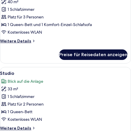
Children)
40 m²
Apartment
anzeigen
1 Schlafzimmer
Platz für 3 Personen
1 Queen-Bett und 1 Komfort-Einzel-Schlafsofa
Kostenloses WLAN
Weitere
Weitere Details
Details
für
Preise für Reisedaten anzeigen
Apartment
Alle
Wasserkocher mit Kaffee-/Teezubehör
1
Studio
Fotos
Blick auf die Anlage
für
33 m²
Studio
anzeigen
1 Schlafzimmer
Platz für 2 Personen
1 Queen-Bett
Kostenloses WLAN
Weitere
Weitere Details