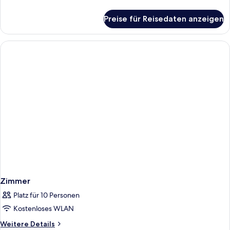
Details
für
Preise für Reisedaten anzeigen
Studio
Zimmer
Platz für 10 Personen
Kostenloses WLAN
Weitere
Weitere Details