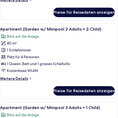
Weitere Details
+
Details
1
für
Preise für Reisedaten anzeigen
Child)
Apartment
(Garden
anzeigen
w/
Alle
Terrasse/Patio
5
Minipool
Apartment (Garden w/ Minipool 2 Adults + 2 Child)
Fotos
2
Blick auf die Anlage
Adults
für
+
40 m²
Apartment
1
(Garden
1 Schlafzimmer
Child)
w/
Platz für 4 Personen
Minipool
1 Queen-Bett und 1 grosses Schlafsofa
2
Kostenloses WLAN
Adults
Weitere
Weitere Details
+
Details
2
für
Preise für Reisedaten anzeigen
Child)
Apartment
(Garden
anzeigen
w/
Alle
Terrasse/Patio
5
Minipool
Apartment (Garden w/ Minipool 3 Adults + 1 Child)
Fotos
2
Blick auf die Anlage
Adults
für