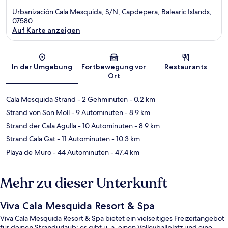
Urbanización Cala Mesquida, S/N, Capdepera, Balearic Islands,
07580
Auf Karte anzeigen
Karte
In der Umgebung
Fortbewegung vor
Restaurants
Ort
Cala Mesquida Strand
- 2 Gehminuten
- 0.2 km
Strand von Son Moll
- 9 Autominuten
- 8.9 km
Strand der Cala Agulla
- 10 Autominuten
- 8.9 km
Strand Cala Gat
- 11 Autominuten
- 10.3 km
Playa de Muro
- 44 Autominuten
- 47.4 km
Mehr zu dieser Unterkunft
Viva Cala Mesquida Resort & Spa
Viva Cala Mesquida Resort & Spa bietet ein vielseitiges Freizeitangebot
für deinen Strandurlaub; es gibt u. a. einen Volleyballplatz und eine