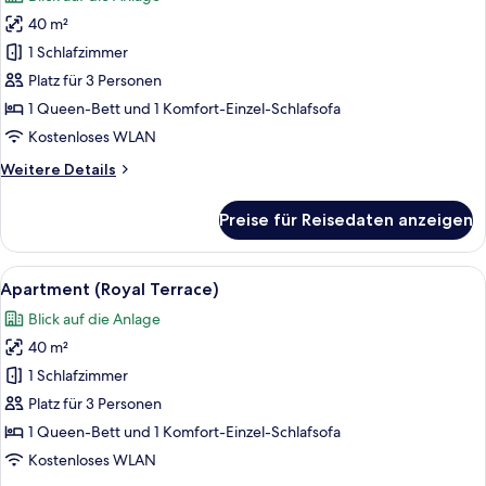
für
40 m²
Apartment
(Garden
1 Schlafzimmer
w/
Platz für 3 Personen
Minipool)
1 Queen-Bett und 1 Komfort-Einzel-Schlafsofa
anzeigen
Kostenloses WLAN
Weitere
Weitere Details
Details
für
Preise für Reisedaten anzeigen
Apartment
(Garden
w/
Alle
Terrasse/Patio
2
Minipool)
Apartment (Royal Terrace)
Fotos
Blick auf die Anlage
für
40 m²
Apartment
(Royal
1 Schlafzimmer
Terrace)
Platz für 3 Personen
anzeigen
1 Queen-Bett und 1 Komfort-Einzel-Schlafsofa
Kostenloses WLAN