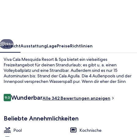
Cala
Mesquida
Resort
&
Spa
rück
Weiter
196+
Übersicht
Ausstattung
Lage
Preise
Richtlinien
Viva Cala Mesquida Resort & Spa bietet ein vielseitiges
Freizeitangebot für deinen Strandurlaub; es gibt u. a. einen
Volleyballplatz und eine Strandbar. Außerdem sind es nur 15
Autominuten bis: Strand der Cala Agulla. Die 4 Außenpools und der
Innenpool versprechen Wasserspaß pur. Wenn dir eher der Sinn
nach Entspannung steht, kannst du dich im Wellnessbereich mit
Massagen, Körperbehandlungen und Maniküre und Pediküre
Bewertungen
Wunderbar
verwöhnen lassen. Caprice, eins von 5 Restaurants, ist zum
9,0
Alle 342 Bewertungen anzeigen
9,0 von 10.
Frühstück, Mittagessen und Abendessen geöffnet. Du kannst dich
auf 2 Bars/Lounges und eine Poolbar freuen. Die Zimmer sind mit
Terrasse/Patio
Kühlschränken und Mikrowellen versehen. Andere Reisende lieben
Beliebte Annehmlichkeiten
den Allgemeinzustand.
Pool
Kochnische