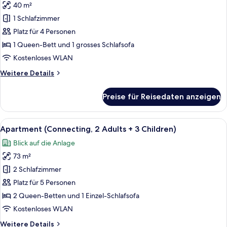
40 m²
Apartment
(Selection
1 Schlafzimmer
Club
Platz für 4 Personen
Royal
1 Queen-Bett und 1 grosses Schlafsofa
Terrace
Kostenloses WLAN
3Ad+1Ch)
Weitere
Weitere Details
anzeigen
Details
für
Preise für Reisedaten anzeigen
Apartment
(Selection
Club
Alle
Zimmersafe, Verdunkelungsvorhänge,
2
Royal
Apartment (Connecting, 2 Adults + 3 Children)
Fotos
Terrace
Blick auf die Anlage
3Ad+1Ch)
für
73 m²
Apartment
(Connecting,
2 Schlafzimmer
2
Platz für 5 Personen
Adults
2 Queen-Betten und 1 Einzel-Schlafsofa
+
Kostenloses WLAN
3
Weitere
Weitere Details