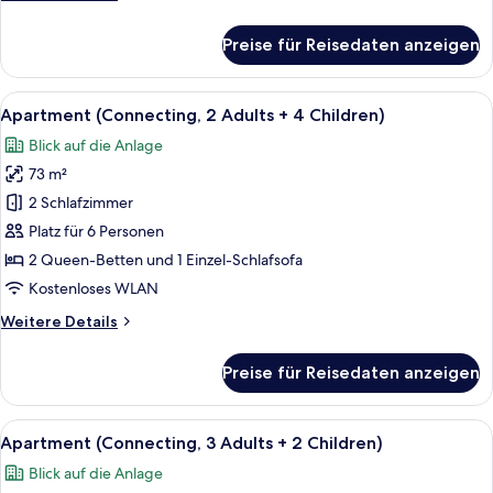
Children)
Details
anzeigen
für
Preise für Reisedaten anzeigen
Apartment
(Connecting,
2
Alle
Zimmersafe, Verdunkelungsvorhänge,
2
Adults
Apartment (Connecting, 2 Adults + 4 Children)
Fotos
+
Blick auf die Anlage
3
für
Children)
73 m²
Apartment
(Connecting,
2 Schlafzimmer
2
Platz für 6 Personen
Adults
2 Queen-Betten und 1 Einzel-Schlafsofa
+
Kostenloses WLAN
4
Weitere
Weitere Details
Children)
Details
anzeigen
für
Preise für Reisedaten anzeigen
Apartment
(Connecting,
2
Alle
Zimmersafe, Verdunkelungsvorhänge,
2
Adults
Apartment (Connecting, 3 Adults + 2 Children)
Fotos
+
Blick auf die Anlage
4
für