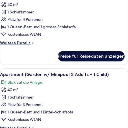
Children)
40 m²
Apartment,
Meerblick
1 Schlafzimmer
(3
Platz für 4 Personen
Adults
1 Queen-Bett und 1 grosses Schlafsofa
+
Kostenloses WLAN
1
Weitere
Weitere Details
Child)
Details
anzeigen
für
Preise für Reisedaten anzeigen
Apartment,
Meerblick
(3
Alle
Terrasse/Patio
5
Adults
Apartment (Garden w/ Minipool 2 Adults + 1 Child)
Fotos
+
Blick auf die Anlage
1
für
Child)
40 m²
Apartment
(Garden
1 Schlafzimmer
w/
Platz für 3 Personen
Minipool
1 Queen-Bett und 1 Einzel-Schlafsofa
2
Kostenloses WLAN
Adults
Weitere