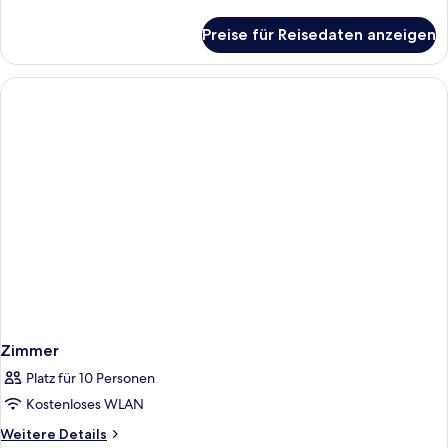
Details
für
Preise für Reisedaten anzeigen
Zimmer
Zimmer
Platz für 10 Personen
Kostenloses WLAN
Weitere
Weitere Details