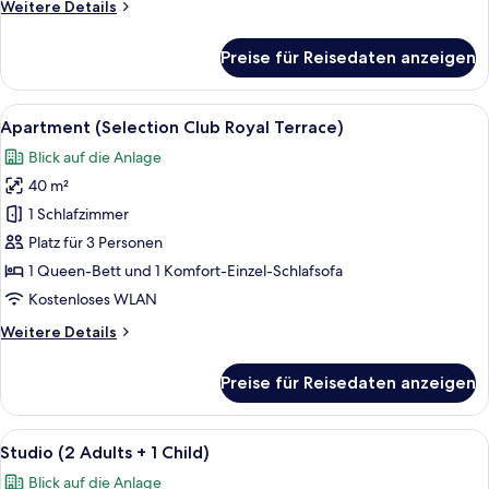
Weitere
Weitere Details
Details
für
Preise für Reisedaten anzeigen
Apartment
(Royal
Terrace)
Alle
Dusche, kostenlose Toilettenartikel, 
1
Apartment (Selection Club Royal Terrace)
Fotos
Blick auf die Anlage
für
40 m²
Apartment
(Selection
1 Schlafzimmer
Club
Platz für 3 Personen
Royal
1 Queen-Bett und 1 Komfort-Einzel-Schlafsofa
Terrace)
Kostenloses WLAN
anzeigen
Weitere
Weitere Details
Details
für
Preise für Reisedaten anzeigen
Apartment
(Selection
Club
Alle
Wasserkocher mit Kaffee-/Teezubehör
1
Royal
Studio (2 Adults + 1 Child)
Fotos
Terrace)
Blick auf die Anlage