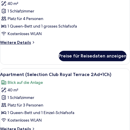
2
40 m²
Apartment
Children)
(Royal
1 Schlafzimmer
Terrace
Platz für 4 Personen
3
1 Queen-Bett und 1 grosses Schlafsofa
Adults
Kostenloses WLAN
+
Weitere
Weitere Details
1
Details
Child)
für
Preise für Reisedaten anzeigen
anzeigen
Apartment
(Royal
Terrace
Alle
Dusche, kostenlose Toilettenartikel, 
1
3
Apartment (Selection Club Royal Terrace 2Ad+1Ch)
Fotos
Adults
Blick auf die Anlage
+
für
1
40 m²
Apartment
Child)
(Selection
1 Schlafzimmer
Club
Platz für 3 Personen
Royal
1 Queen-Bett und 1 Einzel-Schlafsofa
Terrace
Kostenloses WLAN
2Ad+1Ch)
Weitere
Weitere Details