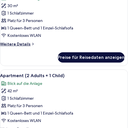
für
30 m²
Studio
(2
1 Schlafzimmer
Adults
Platz für 3 Personen
+
1 Queen-Bett und 1 Einzel-Schlafsofa
1
Kostenloses WLAN
Child)
Weitere
Weitere Details
anzeigen
Details
für
Preise für Reisedaten anzeigen
Studio
(2
Adults
Alle
Zimmersafe, Verdunkelungsvorhänge,
3
+
Apartment (2 Adults + 1 Child)
Fotos
1
Blick auf die Anlage
Child)
für
42 m²
Apartment
(2
1 Schlafzimmer
Adults
Platz für 3 Personen
+
1 Queen-Bett und 1 Einzel-Schlafsofa
1
Kostenloses WLAN
Child)