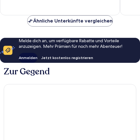
gut,
188
55
Bewert
Bewertungen
Ähnliche Unterkünfte vergleichen
Melde dich an, um verfügbare Rabatte und Vorteile
anzuzeigen. Mehr Prämien für noch mehr Abenteuer!
Anmelden
Jetzt kostenlos registrieren
Zur Gegend