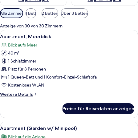
Verfügbare
Alle Zimmer
1 Bett
2 Betten
Über 3 Betten
Filter
für
Anzeige von 30 von 30 Zimmern
Zimmer
Alle
32-Zoll-LCD-Fernseher mit Satelliten
4
Apartment, Meerblick
Fotos
Blick aufs Meer
für
40 m²
Apartment,
Meerblick
1 Schlafzimmer
anzeigen
Platz für 3 Personen
1 Queen-Bett und 1 Komfort-Einzel-Schlafsofa
Kostenloses WLAN
Weitere
Weitere Details
Details
für
Preise für Reisedaten anzeigen
Apartment,
Meerblick
Alle
Terrasse/Patio
5
Apartment (Garden w/ Minipool)
Fotos
Blick auf die Anlage