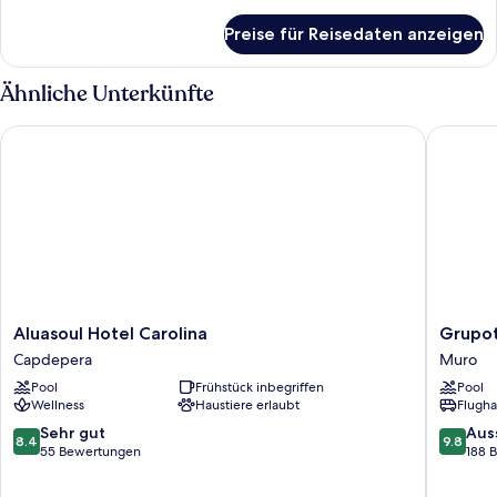
Details
für
Preise für Reisedaten anzeigen
Zimmer
Ähnliche Unterkünfte
Aluasoul Hotel Carolina
Grupotel
Aluasoul
Grupote
Aluasoul Hotel Carolina
Grupot
Hotel
Parc
Capdepera
Muro
Carolina
Natural
Pool
Frühstück inbegriffen
Pool
Capdepera
&
Wellness
Haustiere erlaubt
Flugha
Spa
Muro
8.4
9.8
Sehr gut
Aus
8.4
9.8
von
von
55 Bewertungen
188 
10,
10,
Sehr
Ausserg