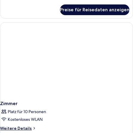
Details
für
Preise für Reisedaten anzeigen
Zimmer
Zimmer
Platz für 10 Personen
Kostenloses WLAN
Weitere
Weitere Details