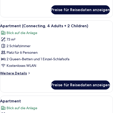
Children)
Details
anzeigen
für
Preise für Reisedaten anzeigen
Apartment
(Connecting,
3
Alle
Zimmersafe, Verdunkelungsvorhänge,
2
Adults
Apartment (Connecting, 4 Adults + 2 Children)
Fotos
+
Blick auf die Anlage
3
für
Children)
73 m²
Apartment
(Connecting,
2 Schlafzimmer
4
Platz für 6 Personen
Adults
2 Queen-Betten und 1 Einzel-Schlafsofa
+
Kostenloses WLAN
2
Weitere
Weitere Details
Children)
Details
anzeigen
für
Preise für Reisedaten anzeigen
Apartment
(Connecting,
4
Alle
Zimmersafe, Verdunkelungsvorhänge,
3
Adults
Apartment
Fotos
+
Blick auf die Anlage
2
für