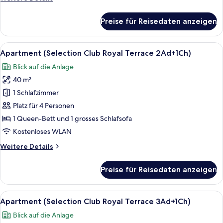
anzeigen
Details
für
Preise für Reisedaten anzeigen
Apartment
(Selection
Club
Alle
Dusche, kostenlose Toilettenartikel, 
1
Royal
Apartment (Selection Club Royal Terrace 2Ad+1Ch)
Fotos
Terrace
Blick auf die Anlage
2Ad+1Ch)
für
40 m²
Apartment
(Selection
1 Schlafzimmer
Club
Platz für 4 Personen
Royal
1 Queen-Bett und 1 grosses Schlafsofa
Terrace
Kostenloses WLAN
2Ad+1Ch)
Weitere
Weitere Details
anzeigen
Details
für
Preise für Reisedaten anzeigen
Apartment
(Selection
Club
Alle
Dusche, kostenlose Toilettenartikel, 
1
Royal
Apartment (Selection Club Royal Terrace 3Ad+1Ch)
Fotos
Terrace
Blick auf die Anlage
2Ad+1Ch)
für