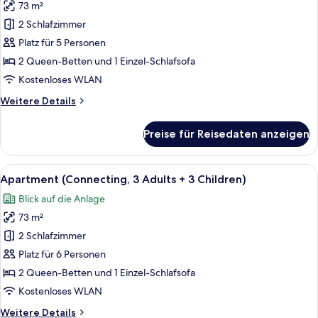
Children)
73 m²
Apartment
(Connecting,
2 Schlafzimmer
3
Platz für 5 Personen
Adults
2 Queen-Betten und 1 Einzel-Schlafsofa
+
Kostenloses WLAN
2
Weitere
Weitere Details
Children)
Details
anzeigen
für
Preise für Reisedaten anzeigen
Apartment
(Connecting,
3
Alle
Zimmersafe, Verdunkelungsvorhänge,
2
Adults
Apartment (Connecting, 3 Adults + 3 Children)
Fotos
+
Blick auf die Anlage
2
für
Children)
73 m²
Apartment
(Connecting,
2 Schlafzimmer
3
Platz für 6 Personen
Adults
2 Queen-Betten und 1 Einzel-Schlafsofa
+
Kostenloses WLAN
3
Weitere
Weitere Details