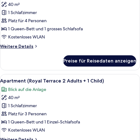
+
40 m²
Apartment
2
(Garden
1 Schlafzimmer
Child)
w/
Platz für 4 Personen
Minipool
1 Queen-Bett und 1 grosses Schlafsofa
3
Kostenloses WLAN
Adults
Weitere
Weitere Details
+
Details
1
für
Preise für Reisedaten anzeigen
Child)
Apartment
(Garden
anzeigen
w/
Alle
Terrasse/Patio
2
Minipool
Apartment (Royal Terrace 2 Adults + 1 Child)
Fotos
3
Blick auf die Anlage
Adults
für
+
40 m²
Apartment
1
(Royal
1 Schlafzimmer
Child)
Terrace
Platz für 3 Personen
2
1 Queen-Bett und 1 Einzel-Schlafsofa
Adults
Kostenloses WLAN
+
Weitere
Weitere Details