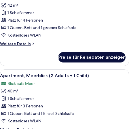
42 m²
Apartment
(3
1 Schlafzimmer
Adults
Platz für 4 Personen
+
1 Queen-Bett und 1 grosses Schlafsofa
1
Kostenloses WLAN
Child)
Weitere
Weitere Details
anzeigen
Details
für
Preise für Reisedaten anzeigen
Apartment
(3
Adults
Alle
32-Zoll-LCD-Fernseher mit Satelliten
4
+
Apartment, Meerblick (2 Adults + 1 Child)
Fotos
1
Blick aufs Meer
Child)
für
40 m²
Apartment,
Meerblick
1 Schlafzimmer
(2
Platz für 3 Personen
Adults
1 Queen-Bett und 1 Einzel-Schlafsofa
+
Kostenloses WLAN
1