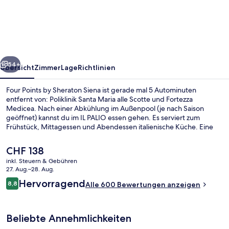
by
Sheraton
Siena
rück
Weiter
54+
Übersicht
Zimmer
Lage
Richtlinien
Four Points by Sheraton Siena ist gerade mal 5 Autominuten
entfernt von: Poliklinik Santa Maria alle Scotte und Fortezza
Medicea. Nach einer Abkühlung im Außenpool (je nach Saison
geöffnet) kannst du im IL PALIO essen gehen. Es serviert zum
Frühstück, Mittagessen und Abendessen italienische Küche. Eine
Bar/Lounge, ein Fitnessbereich (rund um die Uhr geöffnet) und
Fitnessmöglichkeiten sind weitere Highlights.
Der
CHF 138
aktuelle
inkl. Steuern & Gebühren
Preis
27. Aug.–28. Aug.
Lounge
beträgt
Bewertungen
Hervorragend
8,8
Alle 600 Bewertungen anzeigen
CHF 138.
8,8 von 10.
Beliebte Annehmlichkeiten