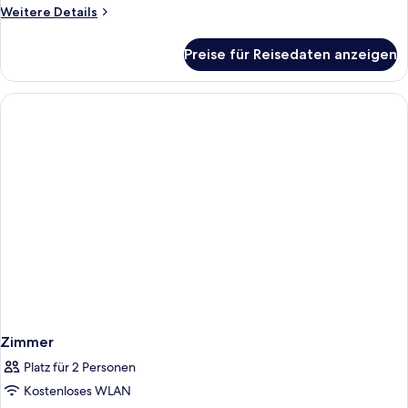
Weitere
Weitere Details
Details
für
Preise für Reisedaten anzeigen
Zimmer
Zimmer
Platz für 2 Personen
Kostenloses WLAN