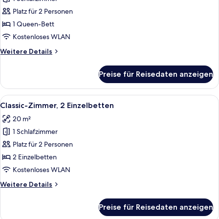
Classic-
Zimmer,
Platz für 2 Personen
1
1 Queen-Bett
Queen-
Kostenloses WLAN
Bett
Weitere
Weitere Details
anzeigen
Details
für
Preise für Reisedaten anzeigen
Classic-
Zimmer,
1
Alle
Ein Hotelzimmer mit zwei Betten, einem
5
Queen-
Classic-Zimmer, 2 Einzelbetten
Fotos
Bett
20 m²
für
1 Schlafzimmer
Classic-
Zimmer,
Platz für 2 Personen
2 Einzelbetten
2 Einzelbetten
anzeigen
Kostenloses WLAN
Weitere
Weitere Details
Details
für
Preise für Reisedaten anzeigen
Classic-
Zimmer,