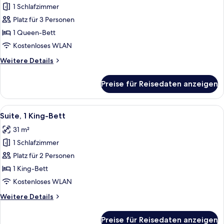
1 Schlafzimmer
Deluxe-
Zimmer,
Platz für 3 Personen
1
1 Queen-Bett
Queen-
Kostenloses WLAN
Bett
Weitere
Weitere Details
anzeigen
Details
für
Preise für Reisedaten anzeigen
Deluxe-
Zimmer,
1
Alle
Ein Hotelzimmer mit einem großen Bett
6
Queen-
Suite, 1 King-Bett
Fotos
Bett
31 m²
für
1 Schlafzimmer
Suite,
1 King-
Platz für 2 Personen
Bett
1 King-Bett
anzeigen
Kostenloses WLAN
Weitere
Weitere Details
Details
für
Preise für Reisedaten anzeigen
Suite,