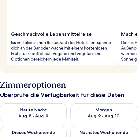
Geschmackvolle Lebensmittelreise
Mach e
Iss im italienischen Restaurant des Hotels, entspanne
Dieses H
dich an der Bar oder wache mit einem kostenlosen
Außenpo
Frühstücksbuffet auf. Vegane und vegetarische
warmen 
Optionen bereichern jede Mahlzeit.
Sonne g
Zimmeroptionen
Überprüfe die Verfügbarkeit für diese Daten
Überprüfe die Verfügbarkeit für heute Nacht, Aug. 8 - Aug. 9.
Überprüfe die Verfügbarkeit f
Heute Nacht
Morgen
Aug. 8 - Aug. 9
Aug. 9 - Aug. 10
Überprüfe die Verfügbarkeit für dieses Wochenende, Aug. 14 -
Überprüfe die Verfügbarkeit f
Dieses Wochenende
Nächstes Wochenende