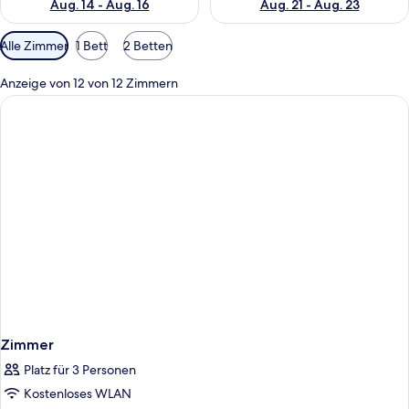
Aug. 14 - Aug. 16
Aug. 21 - Aug. 23
Verfügbare
Alle Zimmer
1 Bett
2 Betten
Filter
für
Anzeige von 12 von 12 Zimmern
Zimmer
Zimmer
Platz für 3 Personen
Kostenloses WLAN