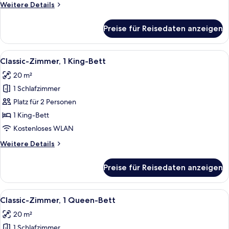
Weitere
Weitere Details
Details
für
Preise für Reisedaten anzeigen
Zimmer
Alle
Ein Hotelzimmer mit einem großen Bett
6
Classic-Zimmer, 1 King-Bett
Fotos
20 m²
für
1 Schlafzimmer
Classic-
Zimmer,
Platz für 2 Personen
1 King-
1 King-Bett
Bett
Kostenloses WLAN
anzeigen
Weitere
Weitere Details
Details
für
Preise für Reisedaten anzeigen
Classic-
Zimmer,
1 King-
Alle
Ein Hotelzimmer mit einem großen Bett
5
Bett
Classic-Zimmer, 1 Queen-Bett
Fotos
20 m²
für
1 Schlafzimmer