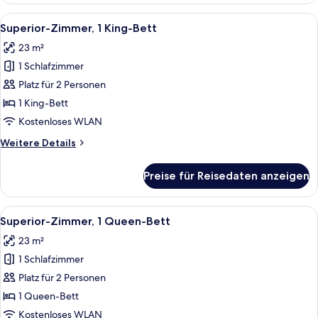
2 Einzelbetten
Alle
Ein Hotelzimmer mit einem großen Bett
6
Superior-Zimmer, 1 King-Bett
Fotos
23 m²
für
1 Schlafzimmer
Superior-
Zimmer,
Platz für 2 Personen
1 King-
1 King-Bett
Bett
Kostenloses WLAN
anzeigen
Weitere
Weitere Details
Details
für
Preise für Reisedaten anzeigen
Superior-
Zimmer,
1 King-
Alle
Ein Hotelzimmer mit einem großen Bett
6
Bett
Superior-Zimmer, 1 Queen-Bett
Fotos
23 m²
für
1 Schlafzimmer
Superior-
Zimmer,
Platz für 2 Personen
1
1 Queen-Bett
Queen-
Kostenloses WLAN