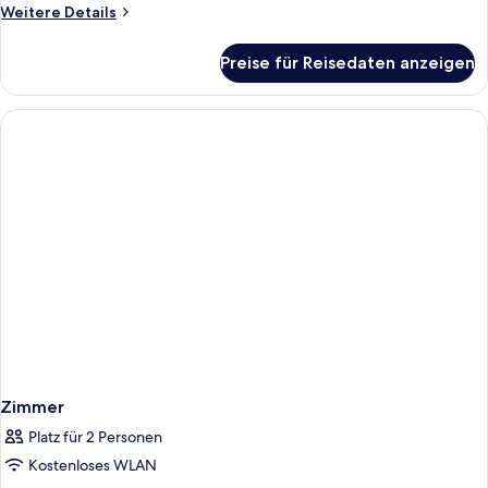
Weitere
Weitere Details
Details
für
Preise für Reisedaten anzeigen
Zimmer
Zimmer
Platz für 2 Personen
Kostenloses WLAN