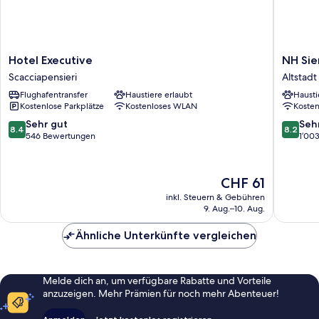
Hotel
NH
Hotel Executive
NH Sie
Executive
Siena
Scacciapensieri
Altstadt
Scacciapensieri
Altstadt
Flughafentransfer
Haustiere erlaubt
Hausti
von
Kostenlose Parkplätze
Kostenloses WLAN
Koste
Siena
8.4
8.2
Sehr gut
Seh
8.4
8.2
von
von
546 Bewertungen
1’00
10,
10,
Sehr
Sehr
gut,
gut,
Der
CHF 61
546
1’003
Preis
inkl. Steuern & Gebühren
Bewertungen
Bewert
beträgt
9. Aug.–10. Aug.
CHF 61
Ähnliche Unterkünfte vergleichen
Melde dich an, um verfügbare Rabatte und Vorteile
anzuzeigen. Mehr Prämien für noch mehr Abenteuer!