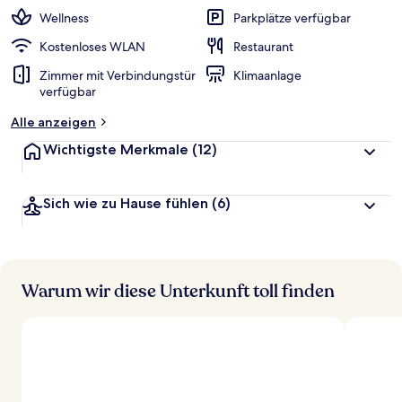
w
Wellness
Parkplätze verfügbar
e
r
Kostenloses WLAN
Restaurant
t
Zimmer mit Verbindungstür
Klimaanlage
e
verfügbar
t
Alle anzeigen
Wichtigste Merkmale
(12)
Sich wie zu Hause fühlen
(6)
Warum wir diese Unterkunft toll finden