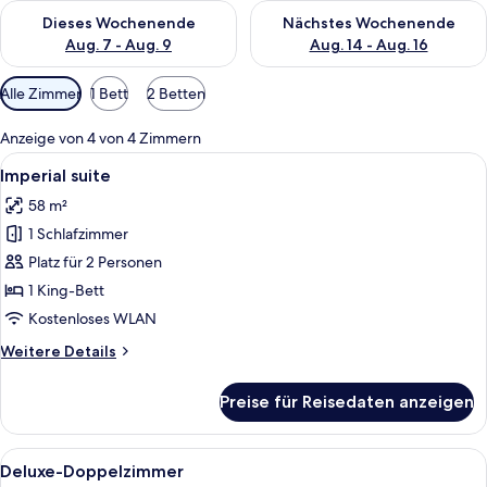
Überprüfe die Verfügbarkeit für dieses Wochenende, Aug. 7 - 
Überprüfe die Verfügbarkeit f
Dieses Wochenende
Nächstes Wochenende
Aug. 7 - Aug. 9
Aug. 14 - Aug. 16
Verfügbare
Alle Zimmer
1 Bett
2 Betten
Filter
für
Anzeige von 4 von 4 Zimmern
Zimmer
Alle
Ein Hotelzimmer mit Bett, Schreibtisch
7
Imperial suite
Fotos
58 m²
für
1 Schlafzimmer
Imperial
suite
Platz für 2 Personen
anzeigen
1 King-Bett
Kostenloses WLAN
Weitere
Weitere Details
Details
für
Preise für Reisedaten anzeigen
Imperial
suite
Alle
Ein Hotelzimmer mit Bett, Schreibtisch
8
Deluxe-Doppelzimmer
Fotos