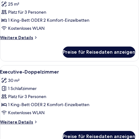
25 m²
für
Platz für 3 Personen
Deluxe-
Doppelzimmer
1 King-Bett ODER 2 Komfort-Einzelbetten
anzeigen
Kostenloses WLAN
Weitere
Weitere Details
Details
für
Preise für Reisedaten anzeigen
Deluxe-
Doppelzimmer
Alle
Ein Hotelzimmer mit einem großen Bet
6
Executive-Doppelzimmer
Fotos
30 m²
für
1 Schlafzimmer
Executive-
Doppelzimmer
Platz für 3 Personen
anzeigen
1 King-Bett ODER 2 Komfort-Einzelbetten
Kostenloses WLAN
Weitere
Weitere Details
Details
für
Preise für Reisedaten anzeigen
Executive-