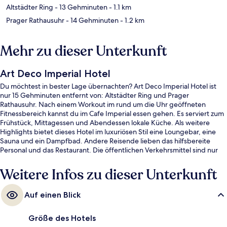
Altstädter Ring
- 13 Gehminuten
- 1.1 km
Prager Rathausuhr
- 14 Gehminuten
- 1.2 km
Mehr zu dieser Unterkunft
Art Deco Imperial Hotel
Du möchtest in bester Lage übernachten? Art Deco Imperial Hotel ist
nur 15 Gehminuten entfernt von: Altstädter Ring und Prager
Rathausuhr. Nach einem Workout im rund um die Uhr geöffneten
Fitnessbereich kannst du im Cafe Imperial essen gehen. Es serviert zum
Frühstück, Mittagessen und Abendessen lokale Küche. Als weitere
Highlights bietet dieses Hotel im luxuriösen Stil eine Loungebar, eine
Sauna und ein Dampfbad. Andere Reisende lieben das hilfsbereite
Personal und das Restaurant. Die öffentlichen Verkehrsmittel sind nur
einen kurzen Fußmarsch entfernt: Zur Haltestelle Masarykovo Nádraží
sind es 3 Minuten und zur Straßenbahnhaltestelle Bílá labuť 3 Minuten.
Weitere Infos zu dieser Unterkunft
Auf einen Blick
Größe des Hotels