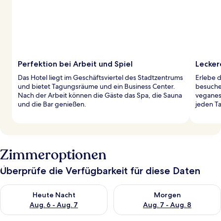
Perfektion bei Arbeit und Spiel
Lecker
Das Hotel liegt im Geschäftsviertel des Stadtzentrums
Erlebe d
und bietet Tagungsräume und ein Business Center.
besuche 
Nach der Arbeit können die Gäste das Spa, die Sauna
veganes 
und die Bar genießen.
jeden T
Zimmeroptionen
Überprüfe die Verfügbarkeit für diese Daten
Überprüfe die Verfügbarkeit für heute Nacht, Aug. 6 - Aug. 7.
Überprüfe die Verfügbarkeit f
Heute Nacht
Morgen
Aug. 6 - Aug. 7
Aug. 7 - Aug. 8