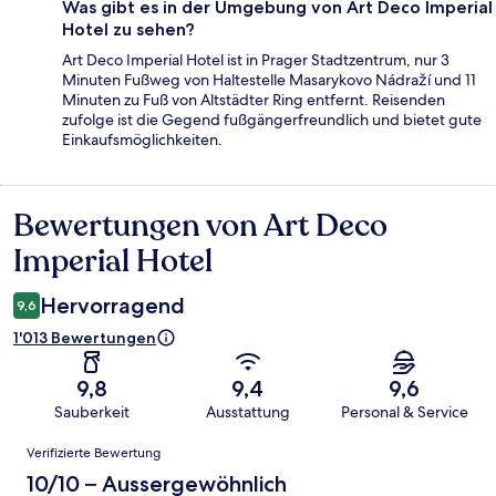
Was gibt es in der Umgebung von Art Deco Imperial
Hotel zu sehen?
Art Deco Imperial Hotel ist in Prager Stadtzentrum, nur 3
Minuten Fußweg von Haltestelle Masarykovo Nádraží und 11
Minuten zu Fuß von Altstädter Ring entfernt. Reisenden
zufolge ist die Gegend fußgängerfreundlich und bietet gute
Einkaufsmöglichkeiten.
Bewertungen von Art Deco
Bewertungen
Imperial Hotel
Hervorragend
9,6
1'013 Bewertungen
9,8
9,4
9,6
Sauberkeit
Ausstattung
Personal & Service
Bewertungen
Verifizierte Bewertung
10/10 – Aussergewöhnlich