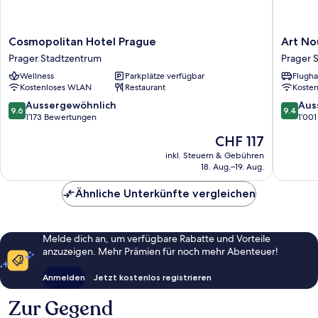
Cosmopolitan
Art
Cosmopolitan Hotel Prague
Art No
Hotel
Nouvea
Prager Stadtzentrum
Prager 
Prague
Palace
Wellness
Parkplätze verfügbar
Flugha
Prager
Hotel
Kostenloses WLAN
Restaurant
Koste
Stadtzentrum
Prager
Stadtze
9.6
9.4
Aussergewöhnlich
Aus
9.6
9.4
von
von
1’173 Bewertungen
1’00
10,
10,
Der
CHF 117
Aussergewöhnlich,
Ausserg
Preis
1’173
1’001
inkl. Steuern & Gebühren
beträgt
18. Aug.–19. Aug.
Bewertungen
Bewert
CHF 117
Ähnliche Unterkünfte vergleichen
Melde dich an, um verfügbare Rabatte und Vorteile
anzuzeigen. Mehr Prämien für noch mehr Abenteuer!
Anmelden
Jetzt kostenlos registrieren
Zur Gegend