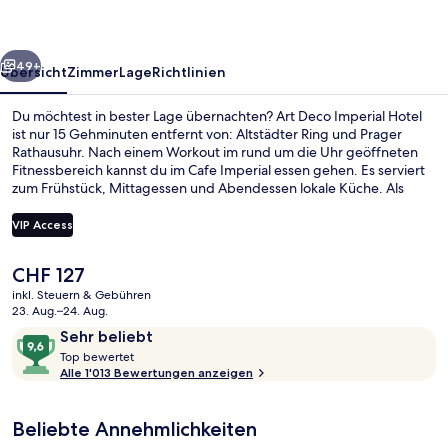
rück
Weiter
49+
Übersicht
Zimmer
Lage
Richtlinien
Du möchtest in bester Lage übernachten? Art Deco Imperial Hotel
ist nur 15 Gehminuten entfernt von: Altstädter Ring und Prager
Rathausuhr. Nach einem Workout im rund um die Uhr geöffneten
Fitnessbereich kannst du im Cafe Imperial essen gehen. Es serviert
zum Frühstück, Mittagessen und Abendessen lokale Küche. Als
weitere Highlights bietet dieses Hotel im luxuriösen Stil eine
Loungebar, eine Sauna und ein Dampfbad. Andere Reisende lieben
VIP Access
das hilfsbereite Personal und das Restaurant. Die öffentlichen
Verkehrsmittel sind nur einen kurzen Fußmarsch entfernt: Zur
Der
CHF 127
Haltestelle Masarykovo Nádraží sind es 3 Minuten und zur
Eingangsbereich
aktuelle
Straßenbahnhaltestelle Bílá labuť 3 Minuten.
inkl. Steuern & Gebühren
Preis
23. Aug.–24. Aug.
beträgt
Bewertungen
9,6
Sehr beliebt
CHF 127.
T
von
Top bewertet
o
Alle 1'013 Bewertungen anzeigen
10,
p
Sehr
beliebt
Beliebte Annehmlichkeiten
b
e