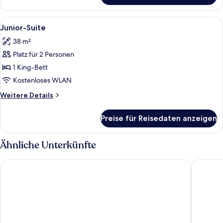
Doppelzimmer
Alle
Ein Hotelzimmer mit einem Bett, eine
7
Junior-Suite
Fotos
38 m²
für
Platz für 2 Personen
Junior-
Suite
1 King-Bett
anzeigen
Kostenloses WLAN
Weitere
Weitere Details
Details
für
Preise für Reisedaten anzeigen
Junior-
Suite
Ähnliche Unterkünfte
Cosmopolitan Hotel Prague
Art Nouv