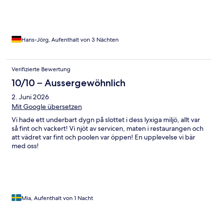
Hans-Jörg, Aufenthalt von 3 Nächten
Verifizierte Bewertung
10/10 – Aussergewöhnlich
2. Juni 2026
Mit Google übersetzen
Vi hade ett underbart dygn på slottet i dess lyxiga miljö, allt var
så fint och vackert! Vi njöt av servicen, maten i restaurangen och
att vädret var fint och poolen var öppen! En upplevelse vi bär
med oss!
Mia, Aufenthalt von 1 Nacht