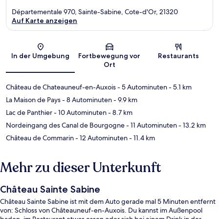
Départementale 970, Sainte-Sabine, Cote-d'Or, 21320
Auf Karte anzeigen
Karte
In der Umgebung
Fortbewegung vor
Restaurants
Ort
Château de Chateauneuf-en-Auxois
- 5 Autominuten
- 5.1 km
La Maison de Pays
- 8 Autominuten
- 9.9 km
Lac de Panthier
- 10 Autominuten
- 8.7 km
Nordeingang des Canal de Bourgogne
- 11 Autominuten
- 13.2 km
Château de Commarin
- 12 Autominuten
- 11.4 km
Mehr zu dieser Unterkunft
Château Sainte Sabine
Château Sainte Sabine ist mit dem Auto gerade mal 5 Minuten entfernt
von: Schloss von Châteauneuf-en-Auxois. Du kannst im Außenpool
baden, im Restaurant etwas essen oder sich bei einem Drink in der