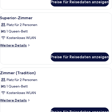
Preise für Reisedaten anzeigen
Suite
Alle
Superior-Zimmer
4
Superior-Zimmer
Fotos
Platz für 2 Personen
für
1 Queen-Bett
Superior-
Zimmer
Kostenloses WLAN
anzeigen
Weitere
Weitere Details
Details
für
Preise für Reisedaten anzeigen
Superior-
Zimmer
Alle
Ein Schlafzimmer mit rotem, gepolste
5
Zimmer (Tradition)
Fotos
Platz für 2 Personen
für
1 Queen-Bett
Zimmer
(Tradition)
Kostenloses WLAN
anzeigen
Weitere
Weitere Details
Details
für
Preise für Reisedaten anzeigen