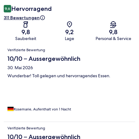
Hervorragend
9,6
311 Bewertungen
9,8
9,2
9,8
Sauberkeit
Lage
Personal & Service
Bewertungen
Verifizierte Bewertung
10/10 – Aussergewöhnlich
30. Mai 2026
Wunderbar! Toll gelegen und hervorragendes Essen.
Rosemarie, Aufenthalt von 1 Nacht
Verifizierte Bewertung
10/10 – Aussergewöhnlich