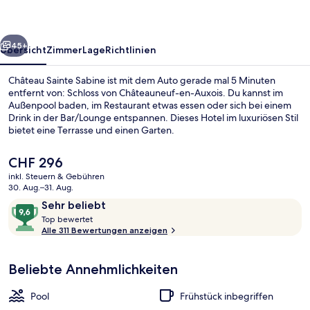
rück
Weiter
45+
Übersicht
Zimmer
Lage
Richtlinien
Château Sainte Sabine ist mit dem Auto gerade mal 5 Minuten
entfernt von: Schloss von Châteauneuf-en-Auxois. Du kannst im
Außenpool baden, im Restaurant etwas essen oder sich bei einem
Drink in der Bar/Lounge entspannen. Dieses Hotel im luxuriösen Stil
bietet eine Terrasse und einen Garten.
Der
CHF 296
aktuelle
inkl. Steuern & Gebühren
Preis
30. Aug.–31. Aug.
Fassade der Unterkunft
beträgt
Bewertungen
9,6
Sehr beliebt
CHF 296.
T
von
Top bewertet
o
Alle 311 Bewertungen anzeigen
10,
p
Sehr
beliebt
Beliebte Annehmlichkeiten
b
e
w
Pool
Frühstück inbegriffen
e