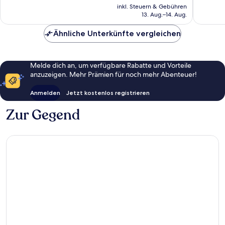
Preis
inkl. Steuern & Gebühren
beträgt
13. Aug.–14. Aug.
CHF 91
Ähnliche Unterkünfte vergleichen
Melde dich an, um verfügbare Rabatte und Vorteile
anzuzeigen. Mehr Prämien für noch mehr Abenteuer!
Anmelden
Jetzt kostenlos registrieren
Zur Gegend