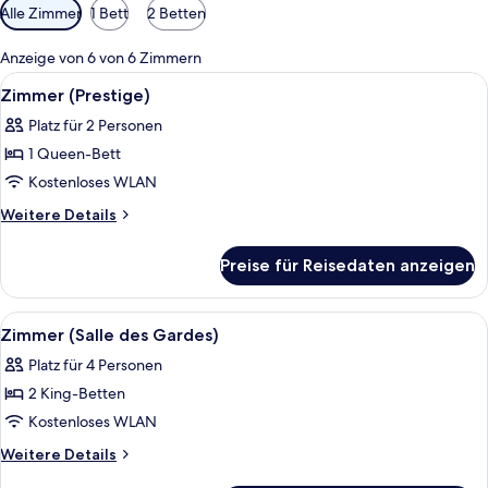
Verfügbare
Alle Zimmer
1 Bett
2 Betten
Filter
für
Anzeige von 6 von 6 Zimmern
Zimmer
Alle
Ein ordentlich bezogenes Bett mit we
5
Zimmer (Prestige)
Fotos
Platz für 2 Personen
für
1 Queen-Bett
Zimmer
(Prestige)
Kostenloses WLAN
anzeigen
Weitere
Weitere Details
Details
für
Preise für Reisedaten anzeigen
Zimmer
(Prestige)
Alle
Ein Bett mit Baldachin, ein Holzkopfte
7
Zimmer (Salle des Gardes)
Fotos
Platz für 4 Personen
für
2 King-Betten
Zimmer
(Salle
Kostenloses WLAN
des
Weitere
Weitere Details
Gardes)
Details