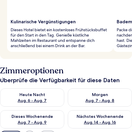
Kulinarische Vergünstigungen
Badema
Dieses Hotel bietet ein kostenloses Frühstücksbuffet
Packe di
für den Start in den Tag. Genieße köstliche
nachdem
Mahlzeiten im Restaurant und entspanne dich
hast. Di
anschließend bei einem Drink an der Bar.
Gästezi
Zimmeroptionen
Überprüfe die Verfügbarkeit für diese Daten
Überprüfe die Verfügbarkeit für heute Nacht, Aug. 6 - Aug. 7.
Überprüfe die Verfügbarkeit f
Heute Nacht
Morgen
Aug. 6 - Aug. 7
Aug. 7 - Aug. 8
Überprüfe die Verfügbarkeit für dieses Wochenende, Aug. 7 - 
Überprüfe die Verfügbarkeit f
Dieses Wochenende
Nächstes Wochenende
Aug. 7 - Aug. 9
Aug. 14 - Aug. 16