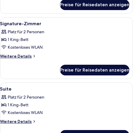
für
anzeigen
Preise für Reisedaten anzeigen
Zimmer
(Salle
des
Alle
Ein Hotelzimmer mit floralem Wandpap
3
Gardes)
Signature-Zimmer
Fotos
Platz für 2 Personen
für
1 King-Bett
Signature-
Zimmer
Kostenloses WLAN
anzeigen
Weitere
Weitere Details
Details
für
Preise für Reisedaten anzeigen
Signature-
Zimmer
Alle
Ein Schlafzimmer mit einem großen Be
4
Suite
Fotos
Platz für 2 Personen
für
1 King-Bett
Suite
anzeigen
Kostenloses WLAN
Weitere
Weitere Details
Details
für