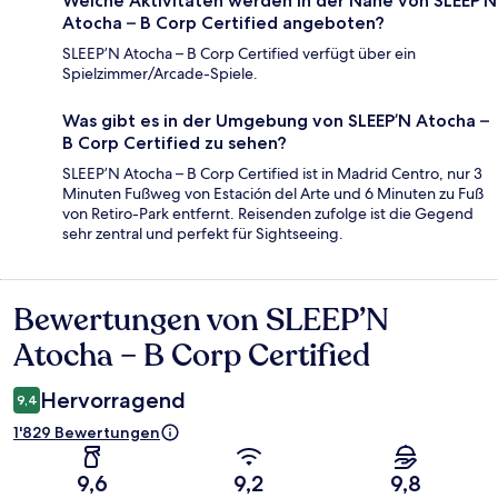
Welche Aktivitäten werden in der Nähe von SLEEP’N
Atocha – B Corp Certified angeboten?
SLEEP’N Atocha – B Corp Certified verfügt über ein
Spielzimmer/Arcade-Spiele.
Was gibt es in der Umgebung von SLEEP’N Atocha –
B Corp Certified zu sehen?
SLEEP’N Atocha – B Corp Certified ist in Madrid Centro, nur 3
Minuten Fußweg von Estación del Arte und 6 Minuten zu Fuß
von Retiro-Park entfernt. Reisenden zufolge ist die Gegend
sehr zentral und perfekt für Sightseeing.
Bewertungen von SLEEP’N
Bewertungen
Atocha – B Corp Certified
Hervorragend
9,4
1'829 Bewertungen
9,6
9,2
9,8