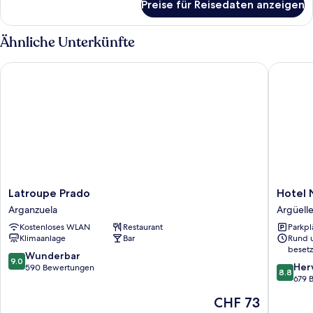
Preise für Reisedaten anzeigen
Vierbettzimmer
Ähnliche Unterkünfte
Latroupe Prado
Hotel Ni
Latroupe
Hotel
Latroupe Prado
Hotel 
Prado
Nido
Arganzuela
Argüell
Arganzuela
Príncipe
Kostenloses WLAN
Restaurant
Parkpl
Pío
Klimaanlage
Bar
Rund 
Argüell
besetz
9.0
Wunderbar
9.0
8.8
Her
von
590 Bewertungen
8.8
von
679 
10,
10,
Wunderbar,
Der
CHF 73
Hervorr
590
Preis