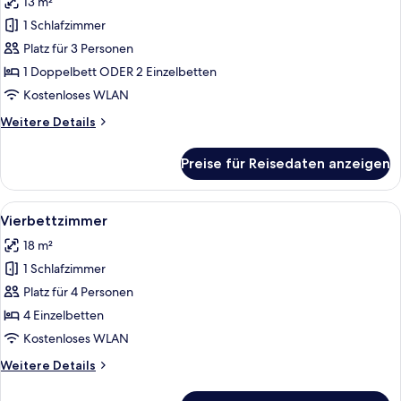
13 m²
für
1 Schlafzimmer
Basic-
Doppelzimmer
Platz für 3 Personen
anzeigen
1 Doppelbett ODER 2 Einzelbetten
Kostenloses WLAN
Weitere
Weitere Details
Details
für
Preise für Reisedaten anzeigen
Basic-
Doppelzimmer
Alle
Ein modernes Badezimmer mit zwei Was
6
Vierbettzimmer
Fotos
18 m²
für
1 Schlafzimmer
Vierbettzimmer
anzeigen
Platz für 4 Personen
4 Einzelbetten
Kostenloses WLAN
Weitere
Weitere Details
Details
für