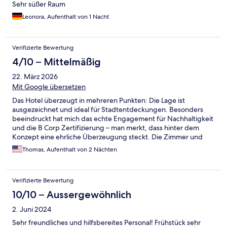
Sehr süßer Raum
Leonora, Aufenthalt von 1 Nacht
Verifizierte Bewertung
4/10 – Mittelmäßig
22. März 2026
Mit Google übersetzen
Das Hotel überzeugt in mehreren Punkten: Die Lage ist
ausgezeichnet und ideal für Stadtentdeckungen. Besonders
beeindruckt hat mich das echte Engagement für Nachhaltigkeit
und die B Corp Zertifizierung – man merkt, dass hinter dem
Konzept eine ehrliche Überzeugung steckt. Die Zimmer und
Gemeinschaftsflächen waren tadellos sauber und gepflegt. Der
Thomas, Aufenthalt von 2 Nächten
entscheidende Kritikpunkt Leider wiegt ein wesentlicher
Mangel schwerer als all diese Vorzüge: die Zimmergrösse steht
in keinem vertretbaren Verhältnis zum Preis. Bei über 200 EUR
Verifizierte Bewertung
pro Nacht war ich schlicht nicht darauf vorbereitet, wie beengt
der Raum tatsächlich ist – das war ein echter Schockmoment
10/10 – Aussergewöhnlich
beim Betreten des Zimmers. In dieser Preiskategorie darf man
2. Juni 2024
zu Recht ein Mindestmass an Komfort und Bewegungsfreiheit
erwarten.
Sehr freundliches und hilfsbereites Personal! Frühstück sehr