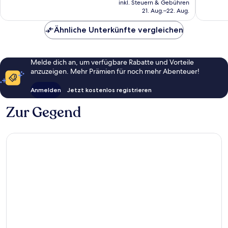
679
inkl. Steuern & Gebühren
Bewertungen
beträgt
21. Aug.–22. Aug.
Bewert
CHF 73
Ähnliche Unterkünfte vergleichen
Melde dich an, um verfügbare Rabatte und Vorteile
anzuzeigen. Mehr Prämien für noch mehr Abenteuer!
Anmelden
Jetzt kostenlos registrieren
Zur Gegend