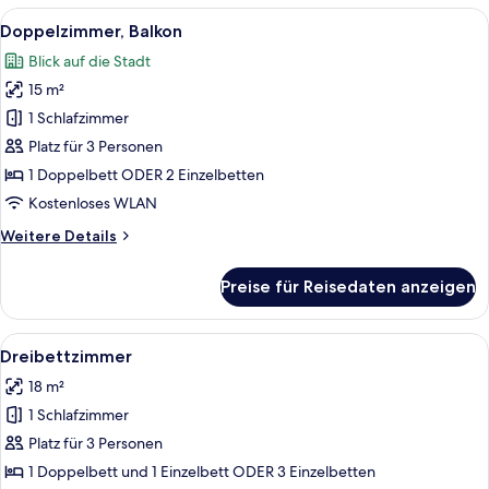
Alle
Ein modernes Schlafzimmer mit einem 
9
Doppelzimmer, Balkon
Fotos
Blick auf die Stadt
für
15 m²
Doppelzimmer,
Balkon
1 Schlafzimmer
anzeigen
Platz für 3 Personen
1 Doppelbett ODER 2 Einzelbetten
Kostenloses WLAN
Weitere
Weitere Details
Details
für
Preise für Reisedaten anzeigen
Doppelzimmer,
Balkon
Alle
Ein modernes Badezimmer mit zwei Was
6
Dreibettzimmer
Fotos
18 m²
für
1 Schlafzimmer
Dreibettzimmer
anzeigen
Platz für 3 Personen
1 Doppelbett und 1 Einzelbett ODER 3 Einzelbetten