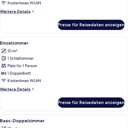
Kostenloses WLAN
Weitere
Weitere Details
Details
für
Preise für Reisedaten anzeigen
Dreibettzimmer
Alle
Ein Hotelzimmer mit Holz-Kopfteil, e
6
Einzelzimmer
Fotos
10 m²
für
1 Schlafzimmer
Einzelzimmer
anzeigen
Platz für 1 Person
1 Doppelbett
Kostenloses WLAN
Weitere
Weitere Details
Details
für
Preise für Reisedaten anzeigen
Einzelzimmer
Alle
Ein Hotelzimmer mit einem Bett, einem
6
Basic-Doppelzimmer
Fotos