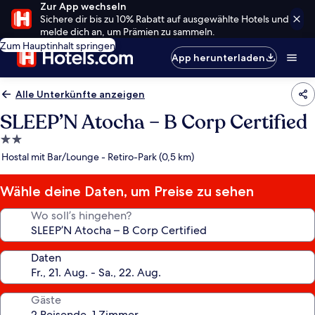
Zur App wechseln
Sichere dir bis zu 10% Rabatt auf ausgewählte Hotels und
melde dich an, um Prämien zu sammeln.
Zum Hauptinhalt springen
App herunterladen
Alle Unterkünfte anzeigen
SLEEP’N Atocha – B Corp Certified
2.0-
Sterne-
Hostal mit Bar/Lounge - Retiro-Park (0,5 km)
Unterkunft
Wähle deine Daten, um Preise zu sehen
Wo soll’s hingehen?
Daten
Gäste