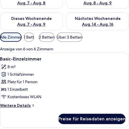
Aug. 7 - Aug. 8
Aug. 8 - Aug. 9
Überprüfe die Verfügbarkeit für dieses Wochenende, Aug. 7 - 
Überprüfe die Verfügbarkeit f
Dieses Wochenende
Nächstes Wochenende
Aug. 7 - Aug. 9
Aug. 14 - Aug. 16
Verfügbare
Alle Zimmer
1 Bett
2 Betten
Über 3 Betten
Filter
für
Anzeige von 6 von 6 Zimmern
Zimmer
Alle
Ein ordentlich bezogenes Bett mit wei
5
Basic-Einzelzimmer
Fotos
8 m²
für
1 Schlafzimmer
Basic-
Einzelzimmer
Platz für 1 Person
anzeigen
1 Einzelbett
Kostenloses WLAN
Weitere
Weitere Details
Details
für
Preise für Reisedaten anzeigen
Basic-
Einzelzimmer