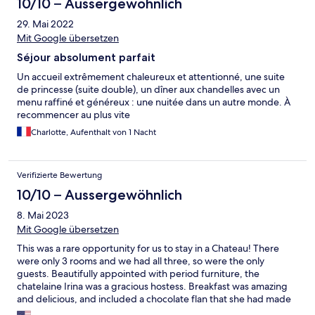
10/10 – Aussergewöhnlich
29. Mai 2022
Mit Google übersetzen
Séjour absolument parfait
Un accueil extrêmement chaleureux et attentionné, une suite
de princesse (suite double), un dîner aux chandelles avec un
menu raffiné et généreux : une nuitée dans un autre monde. À
recommencer au plus vite
Charlotte, Aufenthalt von 1 Nacht
Verifizierte Bewertung
10/10 – Aussergewöhnlich
8. Mai 2023
Mit Google übersetzen
This was a rare opportunity for us to stay in a Chateau! There
were only 3 rooms and we had all three, so were the only
guests. Beautifully appointed with period furniture, the
chatelaine Irina was a gracious hostess. Breakfast was amazing
and delicious, and included a chocolate flan that she had made
herself. We didn't eat dinner here, and really wished that we