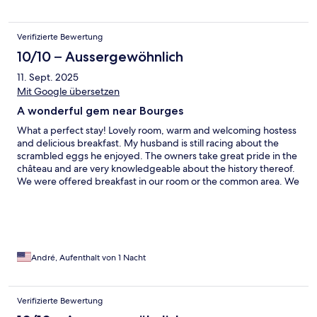
Verifizierte Bewertung
10/10 – Aussergewöhnlich
11. Sept. 2025
Mit Google übersetzen
A wonderful gem near Bourges
What a perfect stay! Lovely room, warm and welcoming hostess
and delicious breakfast. My husband is still racing about the
scrambled eggs he enjoyed. The owners take great pride in the
château and are very knowledgeable about the history thereof.
We were offered breakfast in our room or the common area. We
did not eat dinner there( long day of driving and too tired to
enjoy a lovely meal). Comfortable and well appointed room with
a lovely bathroom and robes. I would highly recommend
Château Blet if passing through the area. We will definitely make
a booking here the next time we do this long drive!
André, Aufenthalt von 1 Nacht
Verifizierte Bewertung