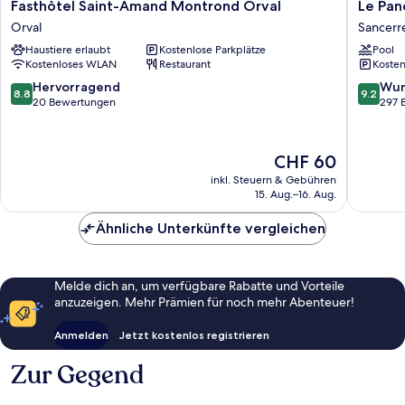
Fasthôtel
Le
Fasthôtel Saint-Amand Montrond Orval
Le Pan
Saint-
Panoram
Orval
Sancerr
Amand
Hôtel
Haustiere erlaubt
Kostenlose Parkplätze
Pool
Montrond
Sancerr
Kostenloses WLAN
Restaurant
Kosten
Orval
Orval
8.8
9.2
Hervorragend
Wun
8.8
9.2
von
von
20 Bewertungen
297 
10,
10,
Hervorragend,
Wunder
20
297
Der
CHF 60
Bewertungen
Bewert
Preis
inkl. Steuern & Gebühren
beträgt
15. Aug.–16. Aug.
CHF 60
Ähnliche Unterkünfte vergleichen
Melde dich an, um verfügbare Rabatte und Vorteile
anzuzeigen. Mehr Prämien für noch mehr Abenteuer!
Anmelden
Jetzt kostenlos registrieren
Zur Gegend