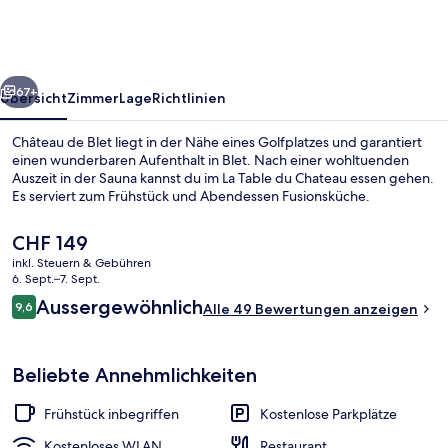
rück
Weiter
67+
Übersicht
Zimmer
Lage
Richtlinien
Château de Blet liegt in der Nähe eines Golfplatzes und garantiert
einen wunderbaren Aufenthalt in Blet. Nach einer wohltuenden
Auszeit in der Sauna kannst du im La Table du Chateau essen gehen.
Es serviert zum Frühstück und Abendessen Fusionsküche.
Der
CHF 149
aktuelle
inkl. Steuern & Gebühren
Preis
6. Sept.–7. Sept.
beträgt
Bewertungen
Aussergewöhnlich
9,6
Garten
Alle 49 Bewertungen anzeigen
CHF 149.
9,6 von 10.
Beliebte Annehmlichkeiten
Frühstück inbegriffen
Kostenlose Parkplätze
Kostenloses WLAN
Restaurant