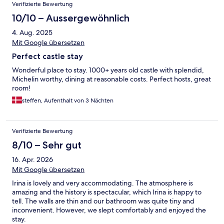
Bewertungen
Verifizierte Bewertung
10/10 – Aussergewöhnlich
4. Aug. 2025
Mit Google übersetzen
Perfect castle stay
Wonderful place to stay. 1000+ years old castle with splendid,
Michelin worthy, dining at reasonable costs. Perfect hosts, great
room!
steffen, Aufenthalt von 3 Nächten
Verifizierte Bewertung
8/10 – Sehr gut
16. Apr. 2026
Mit Google übersetzen
Irina is lovely and very accommodating. The atmosphere is
amazing and the history is spectacular, which Irina is happy to
tell. The walls are thin and our bathroom was quite tiny and
inconvenient. However, we slept comfortably and enjoyed the
stay.