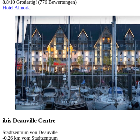
8.8
/
10
Großartig! (776 Bewertungen)
Hotel Almoria
ibis Deauville Centre
Stadtzentrum von Deauville
‐
0.26 km vom Stadtzentrum