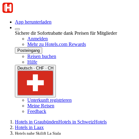
App herunterladen
Sichere dir Sofortrabatte dank Preisen für Mitglieder
Anmelden
Mehr zu Hotels.com Rewards
Posteingang
Reisen buchen
Hilfe
Deutsch · CHF · CH
Unterkunft registrieren
Meine Reisen
Feedback
Hotels in Graubünden
Hotels in Schweiz
Hotels
Hotels in Laax
Hotels nahe Skilift La Siala