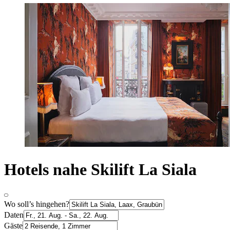
Hotels nahe Skilift La Siala
Wo soll’s hingehen?
Daten
Gäste