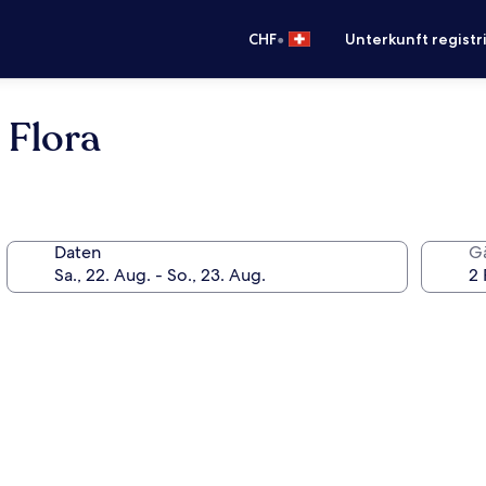
•
CHF
Unterkunft registr
Flora
Daten
G