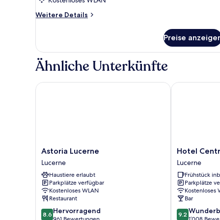
Weitere
Weitere Details
Details
für
Preise anzeige
Standard-
Einzelzimmer
Ähnliche Unterkünfte
Astoria Lucerne
Hotel Central
Astoria
Hotel
Astoria Lucerne
Hotel Centr
Lucerne
Central
Lucerne
Lucerne
Lucerne
Luzern
Haustiere erlaubt
Frühstück inb
Lucerne
Parkplätze verfügbar
Parkplätze v
Kostenloses WLAN
Kostenloses
Restaurant
Bar
8.6
9.2
Hervorragend
Wunderb
8.6
9.2
von
von
961 Bewertungen
1’008 Bewe