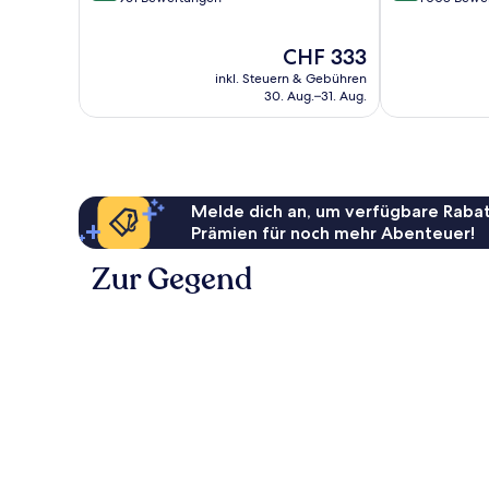
10,
10,
Hervorragend,
Wunderbar,
Der
CHF 333
961
1’008
Preis
Bewertungen
Bewertungen
inkl. Steuern & Gebühren
beträgt
30. Aug.–31. Aug.
CHF 333
Melde dich an, um verfügbare Rabat
Prämien für noch mehr Abenteuer!
Zur Gegend