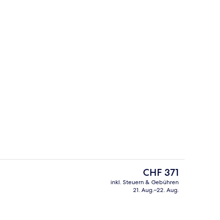
Aussenbereich
Der
CHF 371
aktuelle
inkl. Steuern & Gebühren
Preis
21. Aug.–22. Aug.
io
Flur
beträgt
CHF 371.