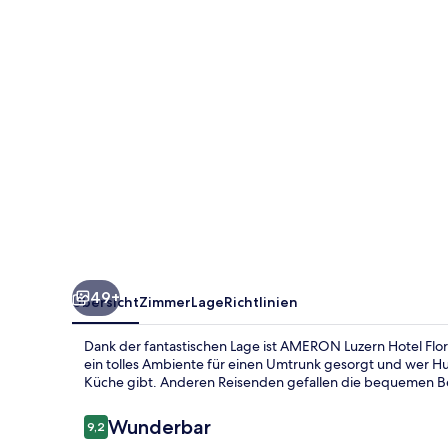
49+
Übersicht
Zimmer
Lage
Richtlinien
Dank der fantastischen Lage ist AMERON Luzern Hotel Flora
ein tolles Ambiente für einen Umtrunk gesorgt und wer H
Küche gibt. Anderen Reisenden gefallen die bequemen Bet
Bewertungen
Wunderbar
9,2
9,2 von 10.