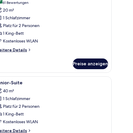
ür
9.0 von 10
(61
61 Bewertungen
eluxe-
Bewertungen)
20 m²
immer
1 Schlafzimmer
nzeigen
Platz für 2 Personen
1 King-Bett
Kostenloses WLAN
itere
itere Details
tails
r
Preise anzeigen
luxe-
immer
 Verdunkelungsvorhänge
le
Ein modernes Wohnzimmer mit einem roten So
4
nior-Suite
otos
40 m²
ür
1 Schlafzimmer
unior-
uite
Platz für 2 Personen
nzeigen
1 King-Bett
Kostenloses WLAN
itere
itere Details