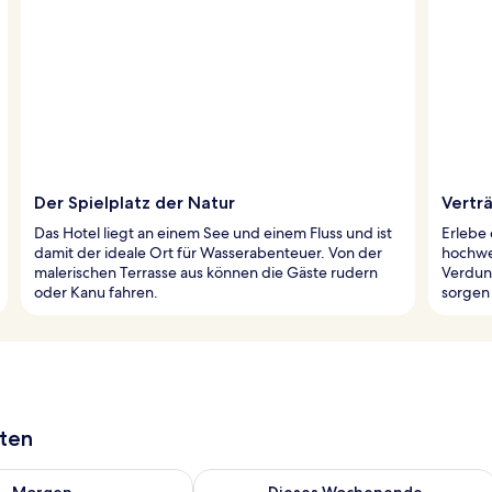
Der Spielplatz der Natur
Vertr
Das Hotel liegt an einem See und einem Fluss und ist
Erlebe
damit der ideale Ort für Wasserabenteuer. Von der
hochwe
malerischen Terrasse aus können die Gäste rudern
Verdun
oder Kanu fahren.
sorgen 
aten
 - Aug. 8.
 Verfügbarkeit für morgen, Aug. 8 - Aug. 9.
Überprüfe die Verfügbarkeit für dies
Morgen
Dieses Wochenende