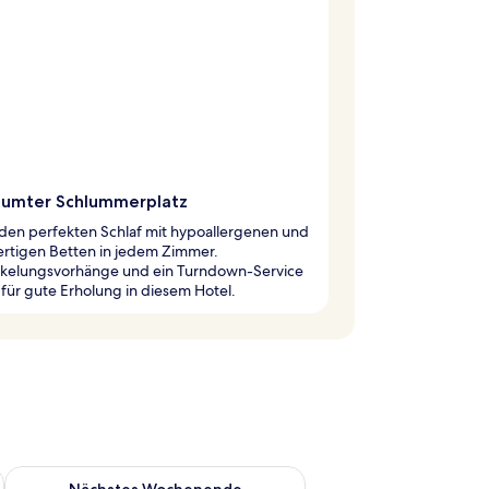
äumter Schlummerplatz
 den perfekten Schlaf mit hypoallergenen und
rtigen Betten in jedem Zimmer.
kelungsvorhänge und ein Turndown-Service
für gute Erholung in diesem Hotel.
es Wochenende, Aug. 7 - Aug. 9.
Überprüfe die Verfügbarkeit für nächstes Wochenende, Aug. 1
Nächstes Wochenende