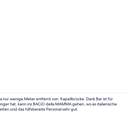
Rezeption
 nur wenige Meter entfernt von: Kapellbrücke. Dank Bar ist für
unger hat, kann ins BACiO della MAMMA gehen, wo es italienische
ten und das hilfsbereite Personal sehr gut.
Terrasse/Pat