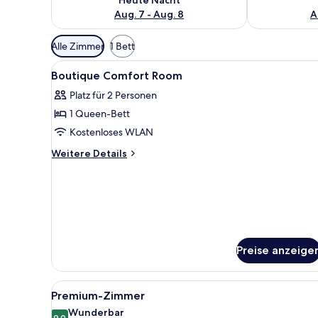
Aug. 7 - Aug. 8
A
Verfügbare
Alle Zimmer
1 Bett
Filter
Alle
Hochwertige Bettwaren, Zimm
für
6
Boutique Comfort Room
Fotos
Zimmer
Platz für 2 Personen
für
1 Queen-Bett
Boutique
Comfort
Kostenloses WLAN
Room
Weitere
Weitere Details
anzeigen
Details
für
Boutique
Comfort
Room
Preise anzeige
Alle
Ein Hotelzimmer mit Bett, Kiss
5
Premium-Zimmer
Fotos
Wunderbar
9.0