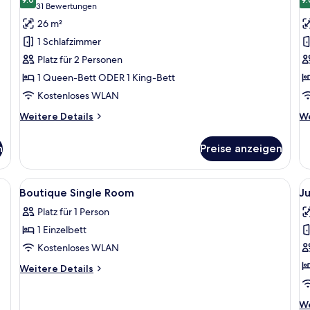
für
f
9.0 von 10
(31
31 Bewertungen
Comfort-
D
Bewertungen)
26 m²
Zimmer
Z
1 Schlafzimmer
anzeigen
a
Platz für 2 Personen
1 Queen-Bett ODER 1 King-Bett
Kostenloses WLAN
Weitere
We
Weitere Details
We
Details
De
für
fü
n
Preise anzeigen
Comfort-
De
Zimmer
Z
el, kleinem Tisch, Kaffeemaschine und Wand mit Landschaftsbild.
Alle
Hochwertige Bettwaren, Zimmersafe,
Al
4
Boutique Single Room
Ju
Fotos
F
Platz für 1 Person
für
f
1 Einzelbett
Boutique
J
Single
S
Kostenloses WLAN
Room
a
Weitere
Weitere Details
anzeigen
Details
für
We
We
Boutique