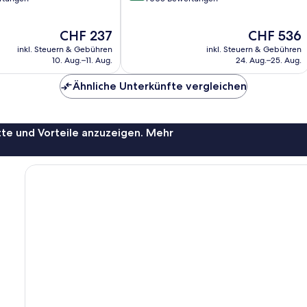
10,
Hervorragend,
Der
Der
CHF 237
CHF 536
1’005
Preis
Preis
Bewertungen
inkl. Steuern & Gebühren
inkl. Steuern & Gebühren
beträgt
beträgt
10. Aug.–11. Aug.
24. Aug.–25. Aug.
CHF 237
CHF 536
Ähnliche Unterkünfte vergleichen
te und Vorteile anzuzeigen. Mehr