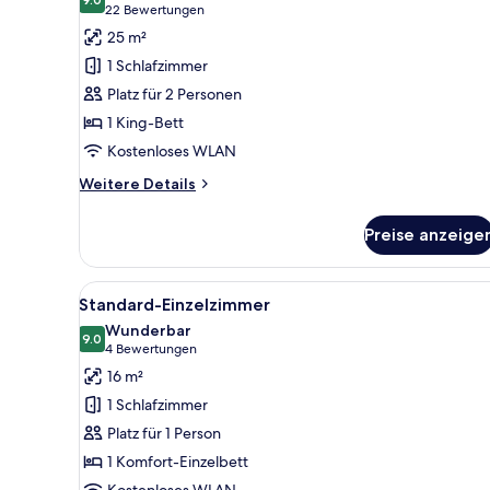
für
9.0 von 10
(22
22 Bewertungen
Premium-
Bewertungen)
25 m²
Zimmer
1 Schlafzimmer
anzeigen
Platz für 2 Personen
1 King-Bett
Kostenloses WLAN
Weitere
Weitere Details
Details
für
Preise anzeige
Premium-
Zimmer
Alle
Ein Hotelzimmer mit Bett, Sess
4
Standard-Einzelzimmer
Fotos
Wunderbar
für
9.0
9.0 von 10
(4
4 Bewertungen
Standard-
Bewertungen)
16 m²
Einzelzimmer
1 Schlafzimmer
anzeigen
Platz für 1 Person
1 Komfort-Einzelbett
Kostenloses WLAN