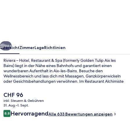
–
Hotel,
Restaurant
&
Spa
rück
Weiter
(formerly
96+
Übersicht
Zimmer
Lage
Richtlinien
Golden
Riviera – Hotel, Restaurant & Spa (formerly Golden Tulip Aix les
Tulip
Bains) liegt in der Nähe eines Bahnhofs und garantiert einen
wunderbaren Aufenthalt in Aix-les-Bains. Besuche den
Aix
Wellnessbereich und lass dich mit Massagen, Ganzkörperwickeln
les
oder Gesichtsbehandlungen verwöhnen. Im Restaurant Alchimiste
wird zum Abendessen französische Küche serviert. Weitere
Bains)
Highlights sind 2 Innenpools, eine Poolbar und eine Sauna.
Der
CHF 96
aktuelle
inkl. Steuern & Gebühren
Preis
31. Aug.–1. Sept.
2 Innenpools, Außenpool (je nach Sais
beträgt
Bewertungen
Hervorragend
8,8
Alle 633 Bewertungen anzeigen
CHF 96.
8,8 von 10.