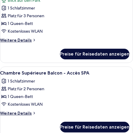
Blick auf den Park
access
für
not
1 Schlafzimmer
Chambre
included
Supérieure
Platz für 3 Personen
Vue
1 Queen-Bett
Parc
Kostenloses WLAN
-
Weitere
Weitere Details
Accès
Details
SPA
für
Preise für Reisedaten anzeigen
Chambre
anzeigen
Supérieure
Vue
Alle
Ein modernes Hotelzimmer mit einem gr
7
Parc
Chambre Supérieure Balcon - Accès SPA
Fotos
-
1 Schlafzimmer
Accès
für
SPA
Platz für 2 Personen
Chambre
Supérieure
1 Queen-Bett
Balcon
Kostenloses WLAN
-
Weitere
Weitere Details
Accès
Details
SPA
für
Preise für Reisedaten anzeigen
Chambre
anzeigen