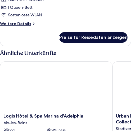
Balcony
für
With
1 Queen-Bett
Superior
SPA
Room
Kostenloses WLAN
Access
City
Weitere
Weitere Details
View
Details
für
with
Preise für Reisedaten anzeigen
Superior
Spa
Room
Access
City
Ähnliche Unterkünfte
anzeigen
View
with
Logis Hôtel & Spa Marina d'Adelphia
Urban Ho
Spa
Access
Logis
Urban
Logis Hôtel & Spa Marina d'Adelphia
Urban 
Hôtel
Hotel
Collec
Aix-les-Bains
&
Aix-
Stadtze
Pool
Wellness