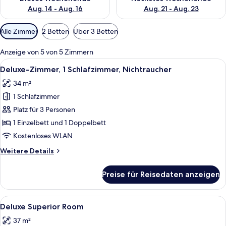
Aug. 14 - Aug. 16
Aug. 21 - Aug. 23
Verfügbare
Alle Zimmer
2 Betten
Über 3 Betten
Filter
für
Anzeige von 5 von 5 Zimmern
Zimmer
Alle
Ein Hotelzimmer mit zwei Betten, eine
7
Deluxe-Zimmer, 1 Schlafzimmer, Nichtraucher
Fotos
34 m²
für
1 Schlafzimmer
Deluxe-
Zimmer,
Platz für 3 Personen
1
1 Einzelbett und 1 Doppelbett
Schlafzimmer,
Kostenloses WLAN
Nichtraucher
Weitere
Weitere Details
anzeigen
Details
für
Preise für Reisedaten anzeigen
Deluxe-
Zimmer,
1
Alle
Ein Hotelzimmer mit zwei Betten, einem
5
Schlafzimmer,
Deluxe Superior Room
Fotos
Nichtraucher
37 m²
für