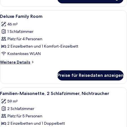
Garden
Family
Alle
Ein Hotelzimmer mit einem großen Bett
5
Room
Deluxe Family Room
Fotos
46 m²
für
1 Schlafzimmer
Deluxe
Family
Platz für 4 Personen
Room
2 Einzelbetten und 1 Komfort-Einzelbett
anzeigen
Kostenloses WLAN
Weitere
Weitere Details
Details
für
Preise für Reisedaten anzeigen
Deluxe
Family
Room
Alle
Ein Hotelzimmer mit einem großen Bett
7
Familien-Maisonette, 2 Schlafzimmer, Nichtraucher
Fotos
59 m²
für
2 Schlafzimmer
Familien-
Maisonette,
Platz für 5 Personen
2 Schlafzimmer,
2 Einzelbetten und 1 Doppelbett