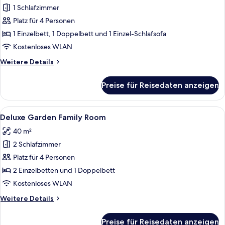
1 Schlafzimmer
Deluxe
Superior
Platz für 4 Personen
Room
1 Einzelbett, 1 Doppelbett und 1 Einzel-Schlafsofa
anzeigen
Kostenloses WLAN
Weitere
Weitere Details
Details
für
Preise für Reisedaten anzeigen
Deluxe
Superior
Room
Alle
Hochwertige Bettwaren, kostenlose Mi
5
Deluxe Garden Family Room
Fotos
40 m²
für
2 Schlafzimmer
Deluxe
Garden
Platz für 4 Personen
Family
2 Einzelbetten und 1 Doppelbett
Room
Kostenloses WLAN
anzeigen
Weitere
Weitere Details
Details
für
Preise für Reisedaten anzeigen
Deluxe