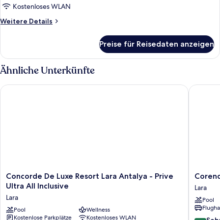
Nichtraucher
Kostenloses WLAN
anzeigen
Weitere
Weitere Details
Details
für
Preise für Reisedaten anzeigen
Familien-
Maisonette,
2 Schlafzimmer,
Ähnliche Unterkünfte
Nichtraucher
Concorde De Luxe Resort Lara Antalya - Prive Ultra All Inclusiv
Corendon
Concorde
Corend
Concorde De Luxe Resort Lara Antalya - Prive
Corend
De
Grand
Ultra All Inclusive
Lara
Luxe
Park
Lara
Pool
Resort
Lara
Flugha
Lara
Pool
Wellness
Lara
Kostenlose Parkplätze
Kostenloses WLAN
Antalya
8.4