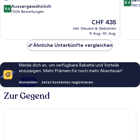
Seh
8.4
-
von
750 
9.6
Aussergewöhnlich
9.6
Prive
10,
von
1’206 Bewertungen
Ultra
Sehr
10,
Der
CHF 435
All
gut,
Aussergewöhnlich,
Preis
Inclusive
750
1’206
inkl. Steuern & Gebühren
beträgt
Lara
Bewert
9. Aug.–10. Aug.
Bewertungen
CHF 435
Ähnliche Unterkünfte vergleichen
Melde dich an, um verfügbare Rabatte und Vorteile
anzuzeigen. Mehr Prämien für noch mehr Abenteuer!
Anmelden
Jetzt kostenlos registrieren
Zur Gegend