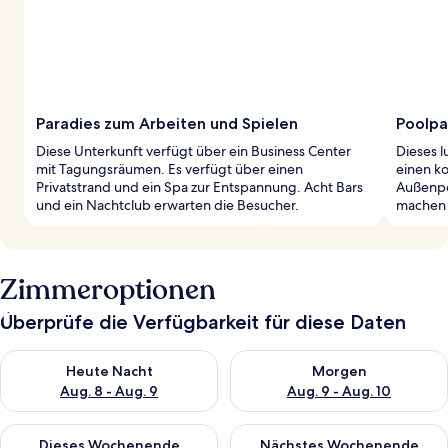
Paradies zum Arbeiten und Spielen
Poolpa
Diese Unterkunft verfügt über ein Business Center
Dieses l
mit Tagungsräumen. Es verfügt über einen
einen k
Privatstrand und ein Spa zur Entspannung. Acht Bars
Außenpo
und ein Nachtclub erwarten die Besucher.
machen d
Zimmeroptionen
Überprüfe die Verfügbarkeit für diese Daten
Überprüfe die Verfügbarkeit für heute Nacht, Aug. 8 - Aug. 9.
Überprüfe die Verfügbarkeit f
Heute Nacht
Morgen
Aug. 8 - Aug. 9
Aug. 9 - Aug. 10
Überprüfe die Verfügbarkeit für dieses Wochenende, Aug. 14 -
Überprüfe die Verfügbarkeit f
Dieses Wochenende
Nächstes Wochenende