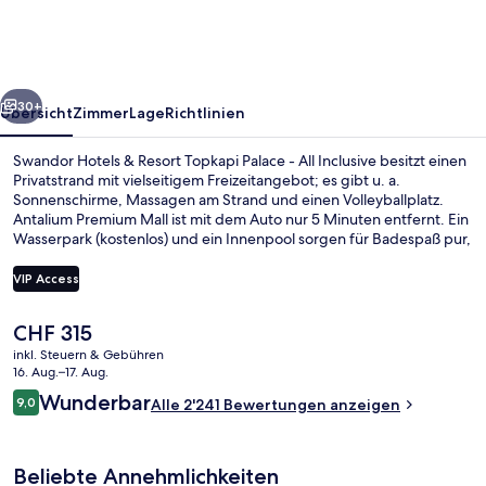
Resort
Topkapi
Palace
rück
Weiter
-
30+
Übersicht
Zimmer
Lage
Richtlinien
All
Swandor Hotels & Resort Topkapi Palace - All Inclusive besitzt einen
Inclusive
Privatstrand mit vielseitigem Freizeitangebot; es gibt u. a.
Sonnenschirme, Massagen am Strand und einen Volleyballplatz.
Antalium Premium Mall ist mit dem Auto nur 5 Minuten entfernt. Ein
Wasserpark (kostenlos) und ein Innenpool sorgen für Badespaß pur,
während Körper und Geist im Wellnessbereich mit Tiefengewebe-
Massagen, Aromatherapie und ayurvedischen Anwendungen
VIP Access
verwöhnt werden. A'la Carte Hanedan, eins von 6 Restaurants,
serviert lokale Küche und ist zum Abendessen geöffnet. Als weitere
Der
CHF 315
Highlights bietet diese Unterkunft im luxuriösen Stil 8
Wasserpark
aktuelle
Bars/Lounges, einen Nachtclub und einen kostenlosen Kinderclub.
inkl. Steuern & Gebühren
Preis
16. Aug.–17. Aug.
Andere Reisende lieben den Pool und das hilfsbereite Personal.
beträgt
Bewertungen
Wunderbar
9,0
Alle 2'241 Bewertungen anzeigen
CHF 315.
9,0 von 10.
Beliebte Annehmlichkeiten