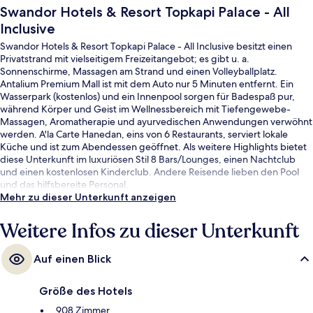
Swandor Hotels & Resort Topkapi Palace - All
Inclusive
Swandor Hotels & Resort Topkapi Palace - All Inclusive besitzt einen
Privatstrand mit vielseitigem Freizeitangebot; es gibt u. a.
Sonnenschirme, Massagen am Strand und einen Volleyballplatz.
Antalium Premium Mall ist mit dem Auto nur 5 Minuten entfernt. Ein
Wasserpark (kostenlos) und ein Innenpool sorgen für Badespaß pur,
während Körper und Geist im Wellnessbereich mit Tiefengewebe-
Massagen, Aromatherapie und ayurvedischen Anwendungen verwöhnt
werden. A'la Carte Hanedan, eins von 6 Restaurants, serviert lokale
Küche und ist zum Abendessen geöffnet. Als weitere Highlights bietet
diese Unterkunft im luxuriösen Stil 8 Bars/Lounges, einen Nachtclub
und einen kostenlosen Kinderclub. Andere Reisende lieben den Pool
und das hilfsbereite Personal.
Mehr zu dieser Unterkunft anzeigen
Weitere Infos zu dieser Unterkunft
Auf einen Blick
Größe des Hotels
908 Zimmer