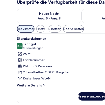
Überprüfe die Verfügbarkeit für diese D
Überprüfe die Verfügbarkeit für heute Nacht, Aug. 8
Überprüfe die
Heute Nacht
Aug. 8 - Aug. 9
Au
Verfügbare
Alle Zimmer
1 Bett
2 Betten
Über 3 Betten
Filter
Alle
Ein Hotelzimmer mit Doppelbet
für
17
Standardzimmer
Fotos
Zimmer
Sehr gut
für
8.4
8.4 von 10
(31
31 Bewertungen
Standardzimmer
Bewertungen)
26 m²
anzeigen
1 Schlafzimmer
Platz für 2 Personen
2 Einzelbetten ODER 1 King-Bett
Kostenloses WLAN
Weitere
Weitere Details
Details
für
Preise anzeige
Standardzimmer