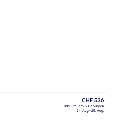
Mittagessen und Abendessen
Sauna, Dampfbad
Der
CHF 536
aktuelle
inkl. Steuern & Gebühren
Preis
24. Aug.–25. Aug.
ch
Premium-Zimmer, Seeseite
beträgt
CHF 536.