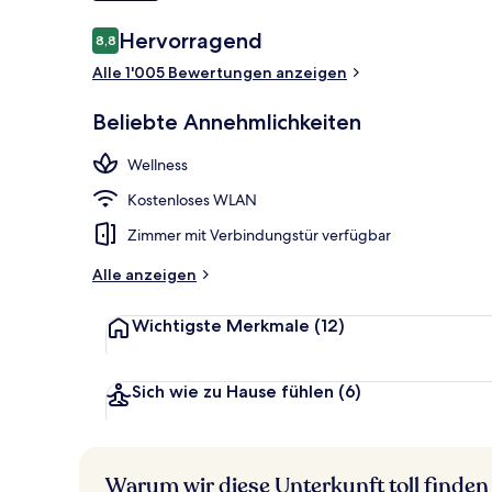
Bewertungen
Hervorragend
8,8
8,8 von 10.
Tägliches Fr
Alle 1'005 Bewertungen anzeigen
Beliebte Annehmlichkeiten
Wellness
Kostenloses WLAN
Zimmer mit Verbindungstür verfügbar
Alle anzeigen
Wichtigste Merkmale
(12)
Sich wie zu Hause fühlen
(6)
Warum wir diese Unterkunft toll finden