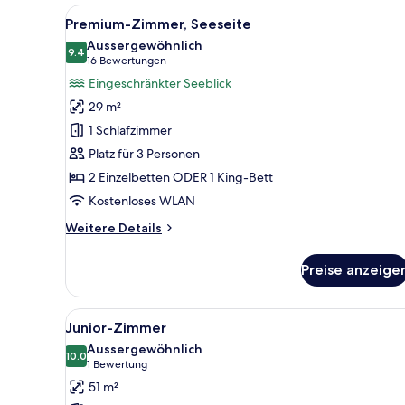
Alle
Ein modernes Hotelzimmer mit 
10
Premium-Zimmer, Seeseite
Fotos
Aussergewöhnlich
für
9.4
9.4 von 10
(16
16 Bewertungen
Premium-
Bewertungen)
Eingeschränkter Seeblick
Zimmer,
29 m²
Seeseite
1 Schlafzimmer
anzeigen
Platz für 3 Personen
2 Einzelbetten ODER 1 King-Bett
Kostenloses WLAN
Weitere
Weitere Details
Details
für
Preise anzeige
Premium-
Zimmer,
Seeseite
Alle
Ein Hotelzimmer mit Flachbild
8
Junior-Zimmer
Fotos
Aussergewöhnlich
für
10.0
10.0 von 10
(1
1 Bewertung
Junior-
Bewertung)
51 m²
Zimmer