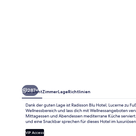
287+
Übersicht
Zimmer
Lage
Richtlinien
Dank der guten Lage ist Radisson Blu Hotel, Lucerne zu F
Wellnessbereich und lass dich mit Wellnessangeboten ver
Mittagessen und Abendessen mediterrane Küche serviert. 
und eine Snackbar sprechen für dieses Hotel im luxuriösen 
VIP Access