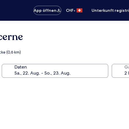
•
App öffnen
CHF
Unterkunft registr
cerne
cke (0,6 km)
Daten
G