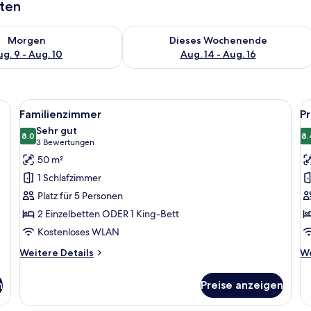
aten
 - Aug. 9.
 Verfügbarkeit für morgen, Aug. 9 - Aug. 10.
Überprüfe die Verfügbarkeit für dies
Morgen
Dieses Wochenende
g. 9 - Aug. 10
Aug. 14 - Aug. 16
t, Nachttischlampen, einem Nachttisch mit Telefon und einem Wandbild.
Alle
Ein Hotelzimmer mit Dusche, Bett, Sch
Al
10
Familienzimmer
P
Fotos
F
Sehr gut
für
8.0
f
8.
8.0 von 10
(3
3 Bewertungen
Familienzimmer
P
Bewertungen)
50 m²
anzeigen
Z
1 Schlafzimmer
a
Platz für 5 Personen
2 Einzelbetten ODER 1 King-Bett
Kostenloses WLAN
Weitere
We
Weitere Details
We
Details
De
für
fü
n
Preise anzeigen
Familienzimmer
Pr
Z