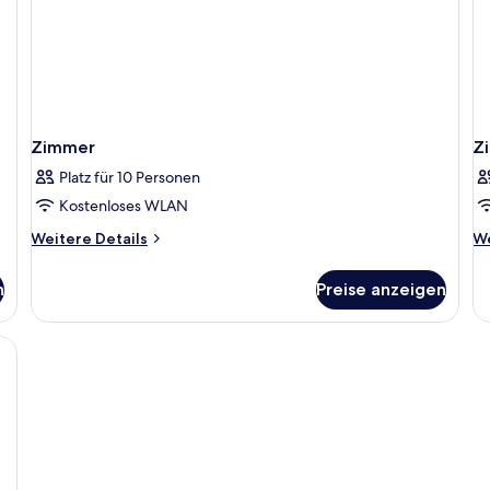
Zimmer
Z
Platz für 10 Personen
Kostenloses WLAN
Weitere
We
Weitere Details
We
Details
De
für
fü
n
Preise anzeigen
Zimmer
Z