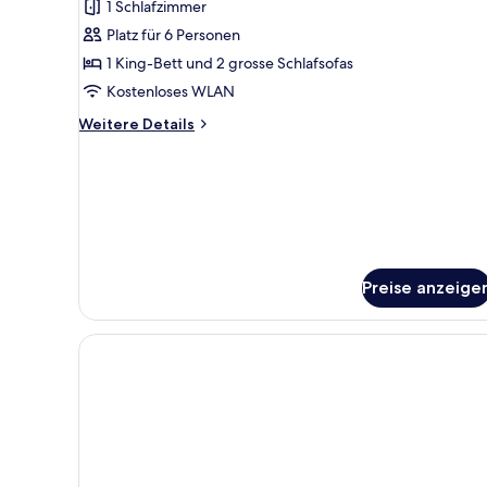
1 Schlafzimmer
anzeigen
Platz für 6 Personen
1 King-Bett und 2 grosse Schlafsofas
Kostenloses WLAN
Weitere
Weitere Details
Details
für
Junior-
Zimmer
Preise anzeige