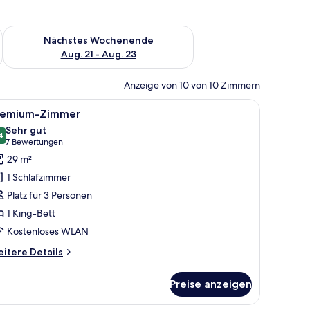
es Wochenende, Aug. 14 - Aug. 16.
Überprüfe die Verfügbarkeit für nächstes Wochenende, Aug. 2
Nächstes Wochenende
Aug. 21 - Aug. 23
Anzeige von 10 von 10 Zimmern
reibtisch und Fernseher.
le
Ein modernes Hotelzimmer mit einem großen B
14
remium-Zimmer
otos
Sehr gut
ür
4
8.4 von 10
(7
7 Bewertungen
remium-
Bewertungen)
29 m²
immer
1 Schlafzimmer
nzeigen
Platz für 3 Personen
1 King-Bett
Kostenloses WLAN
itere
itere Details
tails
r
Preise anzeigen
emium-
immer