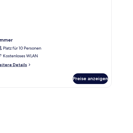
immer
Platz für 10 Personen
Kostenloses WLAN
itere
itere Details
tails
r
Preise anzeigen
immer