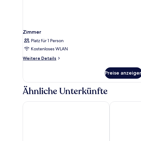
Zimmer
Platz für 1 Person
Kostenloses WLAN
Weitere
Weitere Details
Details
für
Preise anzeige
Zimmer
Ähnliche Unterkünfte
Astoria Lucerne
AMERON Luzer