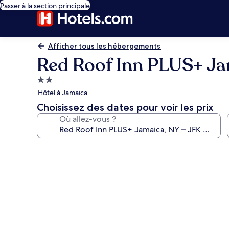
Passer à la section principale
Afficher tous les hébergements
Red Roof Inn PLUS+ Ja
Hébergement
2.0 étoiles
Hôtel à Jamaica
Choisissez des dates pour voir les prix
Où allez-vous ?
Galerie
photos
de
l’hébergement
Red
Roof