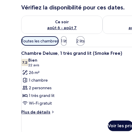
Vérifiez la disponibilité pour ces dates.
Vérifier la disponibilité pour ce soir août 6 - août 7
Vérifier la di
Ce soir
août 6 - août 7
a
Filtres
Toutes les chambres
1 lit
2 lits
disponibles
Afficher
Une chambre d’hôtel avec un gr
pour
5
Chambre Deluxe, 1 très grand lit (Smoke Free)
toutes
les
Bien
les
7,2
chambres
7,2 sur 10
(22 avis)
22 avis
photos
26 m²
pour
1 chambre
ce
2 personnes
type
1 très grand lit
de
Wi-Fi gratuit
chambre :
Chambre
Plus
Plus de détails
Deluxe,
de
détails
1
Voir les pri
sur
très