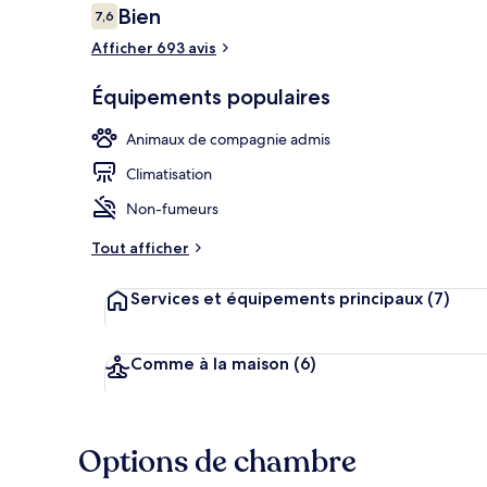
Avis
Bien
7,6
7,6 sur 10
voyageurs
Afficher 693 avis
Hall
Équipements populaires
Animaux de compagnie admis
Climatisation
Non-fumeurs
Tout afficher
Services et équipements principaux
(7)
Comme à la maison
(6)
Options de chambre