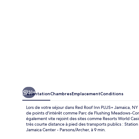
Inn
PLUS+
Jamaica,
NY
–
JFK
Airport
31+
Présentation
Chambres
Emplacement
Conditions
Lors de votre séjour dans Red Roof Inn PLUS+ Jamaica, NY 
de points d'intérêt comme Parc de Flushing Meadows-Coron
également vite rejoint des sites comme Resorts World Casi
très courte distance à pied des transports publics : Stati
Jamaica Center - Parsons/Archer, à 9 min.