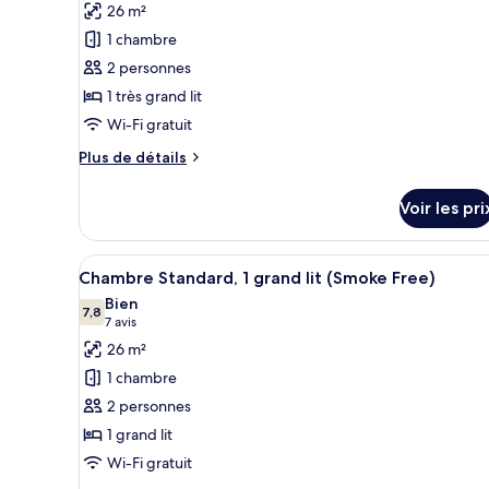
pour
lit
26 m²
ce
(Smoke
1 chambre
Free)
type
2 personnes
de
1 très grand lit
chambre :
Wi-Fi gratuit
Chambre
Deluxe,
Plus
Plus de détails
de
1
détails
très
Voir les pri
sur
grand
le
lit
type
Afficher
Une chambre d’hôtel comprenant
10
de
Chambre Standard, 1 grand lit (Smoke Free)
(Roll-
toutes
chambre
Bien
In
Chambre
les
7,8
7,8 sur 10
(7 avis)
7 avis
Shower,
Deluxe,
photos
26 m²
1
Smoke
pour
très
1 chambre
Free)
ce
grand
2 personnes
lit
type
(Roll-
1 grand lit
de
In
Wi-Fi gratuit
chambre :
Shower,