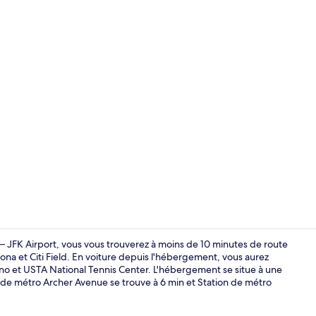
Hall
– JFK Airport, vous vous trouverez à moins de 10 minutes de route
a et Citi Field. En voiture depuis l'hébergement, vous aurez
no et USTA National Tennis Center. L'hébergement se situe à une
Hall
on de métro Archer Avenue se trouve à 6 min et Station de métro