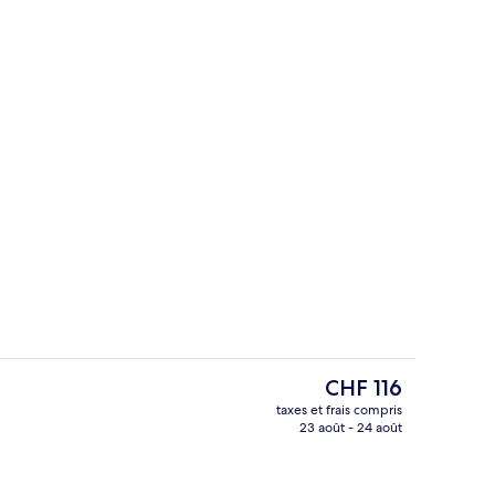
Extérieur
Le
CHF 116
prix
taxes et frais compris
actuel
23 août - 24 août
Bureau, espace de travail pour ordina
est
de
CHF 116.