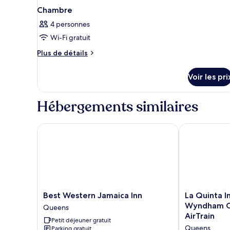
Chambre
4 personnes
Wi-Fi gratuit
Plus
Plus de détails
de
détails
Voir les pri
sur
le
type
Hébergements similaires
de
chambre
Chambre
Best Western Jamaica Inn
La Quinta In
Best
La
Best Western Jamaica Inn
La Quinta I
Western
Quinta
Wyndham Q
Queens
Jamaica
Inn
AirTrain
Petit déjeuner gratuit
Inn
&
Queens
Parking gratuit