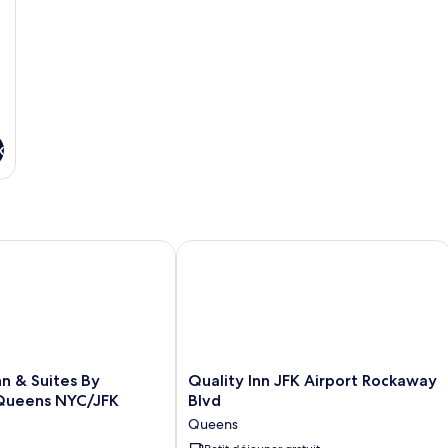
x
n & Suites By Wyndham Queens NYC/JFK AirTrain
Quality Inn JFK Airport Rockaway Blv
Quality
nn & Suites By
Quality Inn JFK Airport Rockaway
Inn
ueens NYC/JFK
Blvd
JFK
Queens
Airport