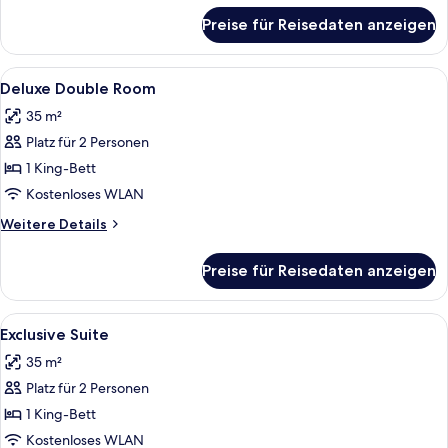
für
Preise für Reisedaten anzeigen
Presidential-
Penthouse
Alle
Ein Hotelzimmer mit einem Bett, eine
8
Deluxe Double Room
Fotos
35 m²
für
Platz für 2 Personen
Deluxe
Double
1 King-Bett
Room
Kostenloses WLAN
anzeigen
Weitere
Weitere Details
Details
für
Preise für Reisedaten anzeigen
Deluxe
Double
Room
Alle
Ein modernes Interieur mit einer Küch
12
Exclusive Suite
Fotos
35 m²
für
Platz für 2 Personen
Exclusive
Suite
1 King-Bett
anzeigen
Kostenloses WLAN