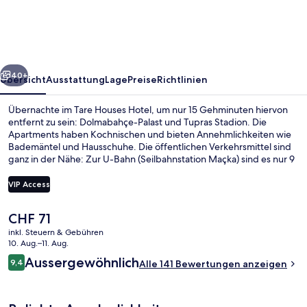
rück
Weiter
40+
Übersicht
Ausstattung
Lage
Preise
Richtlinien
Übernachte im Tare Houses Hotel, um nur 15 Gehminuten hiervon
entfernt zu sein: Dolmabahçe-Palast und Tupras Stadion. Die
Apartments haben Kochnischen und bieten Annehmlichkeiten wie
Bademäntel und Hausschuhe. Die öffentlichen Verkehrsmittel sind
ganz in der Nähe: Zur U-Bahn (Seilbahnstation Maçka) sind es nur 9
Gehminuten.
VIP Access
Der
CHF 71
Presidential-Penthouse
aktuelle
inkl. Steuern & Gebühren
Preis
10. Aug.–11. Aug.
beträgt
Bewertungen
Aussergewöhnlich
9,4
Alle 141 Bewertungen anzeigen
CHF 71.
9,4 von 10.