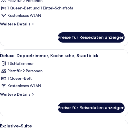
Platz für 2 Personen
Superior-
Suite
1 Queen-Bett und 1 Einzel-Schlafsofa
anzeigen
Kostenloses WLAN
Weitere
Weitere Details
Details
für
Preise für Reisedaten anzeigen
Superior-
Suite
Alle
Ein geräumiges Schlafzimmer mit einem
5
Deluxe-Doppelzimmer, Kochnische, Stadtblick
Fotos
1 Schlafzimmer
für
Platz für 2 Personen
Deluxe-
Doppelzimmer,
1 Queen-Bett
Kochnische,
Kostenloses WLAN
Stadtblick
Weitere
Weitere Details
anzeigen
Details
für
Preise für Reisedaten anzeigen
Deluxe-
Doppelzimmer,
Kochnische,
Alle
Ein modernes Hotelzimmer mit einem 
5
Stadtblick
Exclusive-Suite