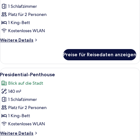
Fotos
1 Schlafzimmer
für
Platz für 2 Personen
Exclusive-
Suite
1 King-Bett
anzeigen
Kostenloses WLAN
Weitere
Weitere Details
Details
für
Preise für Reisedaten anzeigen
Exclusive-
Suite
Alle
Ein modernes Schlafzimmer mit einem 
21
Presidential-Penthouse
Fotos
Blick auf die Stadt
für
140 m²
Presidential-
Penthouse
1 Schlafzimmer
anzeigen
Platz für 2 Personen
1 King-Bett
Kostenloses WLAN
Weitere
Weitere Details
Details