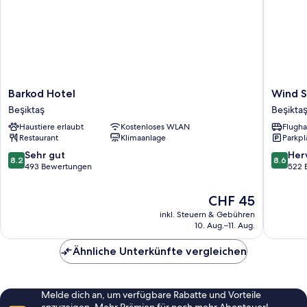
Barkod
Wind
Barkod Hotel
Wind S
Hotel
Suit
Beşiktaş
Beşikta
Beşiktaş
Beşiktaş
Haustiere erlaubt
Kostenloses WLAN
Flugha
Restaurant
Klimaanlage
Parkpl
8.2
8.6
Sehr gut
Her
8.2
8.6
von
von
493 Bewertungen
522 
10,
10,
Sehr
Hervorr
Der
CHF 45
gut,
522
Preis
inkl. Steuern & Gebühren
493
Bewert
beträgt
10. Aug.–11. Aug.
Bewertungen
CHF 45
Ähnliche Unterkünfte vergleichen
Melde dich an, um verfügbare Rabatte und Vorteile
anzuzeigen. Mehr Prämien für noch mehr Abenteuer!