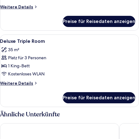
Weitere
Weitere Details
Details
für
Preise für Reisedaten anzeigen
Exclusive
Suite
Alle
Ein modernes Schlafzimmer mit einem 
6
Deluxe Triple Room
Fotos
35 m²
für
Platz für 3 Personen
Deluxe
Triple
1 King-Bett
Room
Kostenloses WLAN
anzeigen
Weitere
Weitere Details
Details
für
Preise für Reisedaten anzeigen
Deluxe
Triple
Room
Ähnliche Unterkünfte
Barkod Hotel
Wind Sui