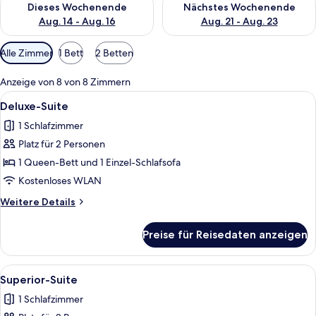
Dieses Wochenende
Nächstes Wochenende
Aug. 14 - Aug. 16
Aug. 21 - Aug. 23
Verfügbare
Alle Zimmer
1 Bett
2 Betten
Filter
für
Anzeige von 8 von 8 Zimmern
Zimmer
Alle
Ein Schlafzimmer mit rundem Dachfen
5
Deluxe-Suite
Fotos
1 Schlafzimmer
für
Platz für 2 Personen
Deluxe-
Suite
1 Queen-Bett und 1 Einzel-Schlafsofa
anzeigen
Kostenloses WLAN
Weitere
Weitere Details
Details
für
Preise für Reisedaten anzeigen
Deluxe-
Suite
Alle
Ein modernes Schlafzimmer mit einem 
5
Superior-Suite
Fotos
1 Schlafzimmer
für