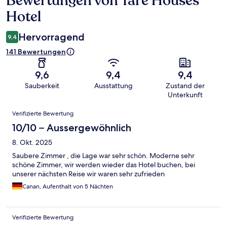
Bewertungen von Tare Houses
Hotel
Hervorragend
9,4
141 Bewertungen
9,6
9,4
9,4
Sauberkeit
Ausstattung
Zustand der
Unterkunft
Bewertungen
Verifizierte Bewertung
10/10 – Aussergewöhnlich
8. Okt. 2025
Saubere Zimmer , die Lage war sehr schön. Moderne sehr
schöne Zimmer, wir werden wieder das Hotel buchen, bei
unserer nächsten Reise wir waren sehr zufrieden
Canan, Aufenthalt von 5 Nächten
Verifizierte Bewertung