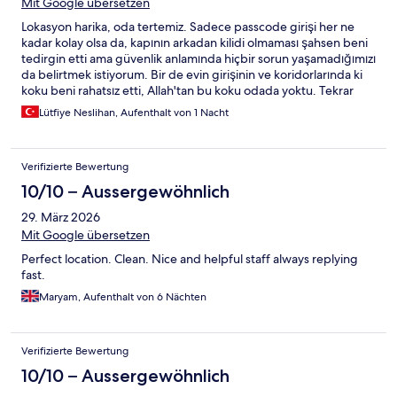
Mit Google übersetzen
Lokasyon harika, oda tertemiz. Sadece passcode girişi her ne
kadar kolay olsa da, kapının arkadan kilidi olmaması şahsen beni
tedirgin etti ama güvenlik anlamında hiçbir sorun yaşamadığımızı
da belirtmek istiyorum. Bir de evin girişinin ve koridorlarında ki
koku beni rahatsız etti, Allah'tan bu koku odada yoktu. Tekrar
deneyebilirim, iyi bir konaklama idi, teşekkürler.
Lütfiye Neslihan, Aufenthalt von 1 Nacht
Verifizierte Bewertung
10/10 – Aussergewöhnlich
29. März 2026
Mit Google übersetzen
Perfect location. Clean. Nice and helpful staff always replying
fast.
Maryam, Aufenthalt von 6 Nächten
Verifizierte Bewertung
10/10 – Aussergewöhnlich