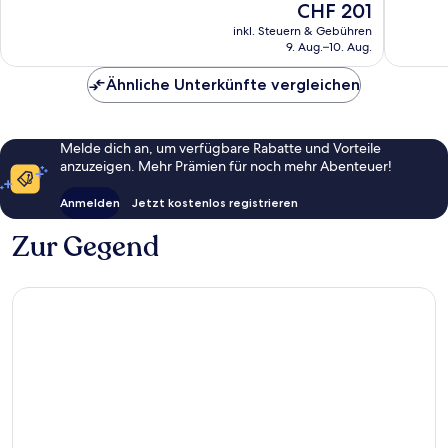
Der
CHF 201
Sehr
Gut,
Preis
gut,
7
inkl. Steuern & Gebühren
beträgt
9. Aug.–10. Aug.
282
Bewert
CHF 201
Bewertungen
Ähnliche Unterkünfte vergleichen
Melde dich an, um verfügbare Rabatte und Vorteile
anzuzeigen. Mehr Prämien für noch mehr Abenteuer!
Anmelden
Jetzt kostenlos registrieren
Zur Gegend