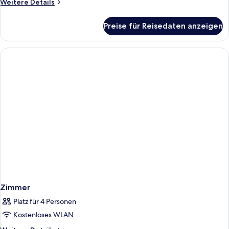
Weitere
Weitere Details
Details
für
Preise für Reisedaten anzeigen
Zimmer
Zimmer
Platz für 4 Personen
Kostenloses WLAN