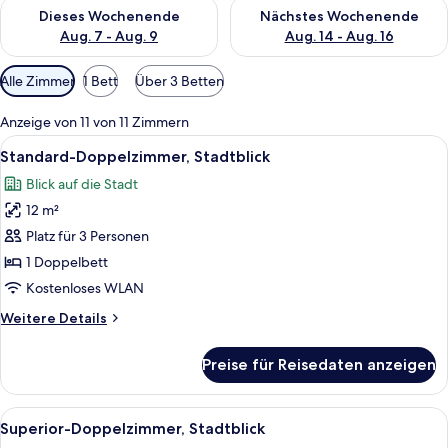
Überprüfe die Verfügbarkeit für dieses Wochenende, Aug. 7 - 
Überprüfe die Verfügbarkeit f
Dieses Wochenende
Nächstes Wochenende
Aug. 7 - Aug. 9
Aug. 14 - Aug. 16
Verfügbare
Alle Zimmer
1 Bett
Über 3 Betten
Filter
für
Anzeige von 11 von 11 Zimmern
Zimmer
Alle
Ein ordentlich bezogenes Bett mit Kop
20
Standard-Doppelzimmer, Stadtblick
Fotos
Blick auf die Stadt
für
12 m²
Standard-
Doppelzimmer,
Platz für 3 Personen
Stadtblick
1 Doppelbett
anzeigen
Kostenloses WLAN
Weitere
Weitere Details
Details
für
Preise für Reisedaten anzeigen
Standard-
Doppelzimmer,
Stadtblick
Alle
Ein Schlafzimmer mit Baldachinbett, 
13
Superior-Doppelzimmer, Stadtblick
Fotos