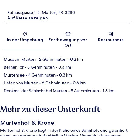
Rathausgasse 1-3, Murten, FR, 3280
Auf Karte anzeigen
Karte
In der Umgebung
Fortbewegung vor
Restaurants
Ort
Museum Murten
- 2 Gehminuten
- 0.2 km
Berner Tor
- 3 Gehminuten
- 0.3 km
Murtensee
- 4 Gehminuten
- 0.3 km
Hafen von Murten
- 6 Gehminuten
- 0.6 km
Denkmal der Schlacht bei Murten
- 5 Autominuten
- 1.8 km
Mehr zu dieser Unterkunft
Murtenhof & Krone
Murtenhof & Krone liegt in der Nähe eines Bahnhofs und garantiert
einen wunderbaren Aufenthalt in Murten. Wenn du etwas essen