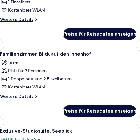
anzeigen
1 Einzelbett
Kostenloses WLAN
Weitere
Weitere Details
Details
für
Preise für Reisedaten anzeigen
Einzelzimmer,
Stadtblick
Alle
Ein Zimmer mit einem Bett, einem Tisc
14
Familienzimmer, Blick auf den Innenhof
Fotos
16 m²
für
Platz für 3 Personen
Familienzimmer,
Blick
1 Doppelbett und 2 Einzelbetten
auf
Kostenloses WLAN
den
Weitere
Weitere Details
Innenhof
Details
anzeigen
für
Preise für Reisedaten anzeigen
Familienzimmer,
Blick
auf
Alle
Ein modernes Hotelzimmer mit großem F
3
den
Exclusive-Studiosuite, Seeblick
Fotos
Innenhof
Blick auf den See