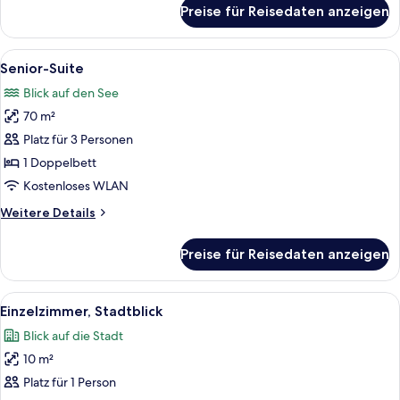
für
Preise für Reisedaten anzeigen
Junior-
Suite
Alle
Ein modernes Hotelzimmer mit einem b
14
Senior-Suite
Fotos
Blick auf den See
für
70 m²
Senior-
Suite
Platz für 3 Personen
anzeigen
1 Doppelbett
Kostenloses WLAN
Weitere
Weitere Details
Details
für
Preise für Reisedaten anzeigen
Senior-
Suite
Alle
Ein Schlafzimmer mit Bett, Schreibtisc
18
Einzelzimmer, Stadtblick
Fotos
Blick auf die Stadt
für
10 m²
Einzelzimmer,
Stadtblick
Platz für 1 Person