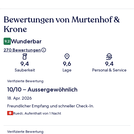
Bewertungen von Murtenhof &
Bewertungen
Krone
Wunderbar
9,2
270 Bewertungen
9,4
9,6
9,4
Sauberkeit
Lage
Personal & Service
Bewertungen
Verifizierte Bewertung
10/10 – Aussergewöhnlich
18. Apr. 2026
Freundlicher Empfang und schneller Check-In.
Ruedi, Aufenthalt von 1 Nacht
Verifizierte Bewertung