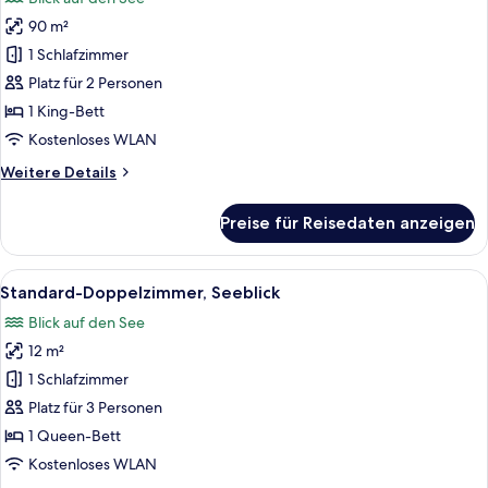
für
90 m²
Exclusive-
Studiosuite,
1 Schlafzimmer
Seeblick
Platz für 2 Personen
anzeigen
1 King-Bett
Kostenloses WLAN
Weitere
Weitere Details
Details
für
Preise für Reisedaten anzeigen
Exclusive-
Studiosuite,
Seeblick
Alle
Ein Schlafzimmer mit Baldachinbett, 
4
Standard-Doppelzimmer, Seeblick
Fotos
Blick auf den See
für
12 m²
Standard-
Doppelzimmer,
1 Schlafzimmer
Seeblick
Platz für 3 Personen
anzeigen
1 Queen-Bett
Kostenloses WLAN