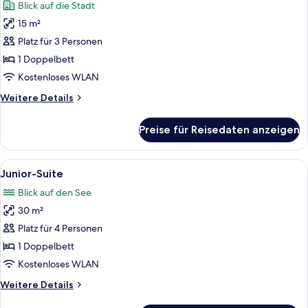
Blick auf die Stadt
für
15 m²
Superior-
Doppelzimmer,
Platz für 3 Personen
Stadtblick
1 Doppelbett
anzeigen
Kostenloses WLAN
Weitere
Weitere Details
Details
für
Preise für Reisedaten anzeigen
Superior-
Doppelzimmer,
Stadtblick
Alle
Ein modernes Hotelzimmer mit Metallb
8
Junior-Suite
Fotos
Blick auf den See
für
30 m²
Junior-
Suite
Platz für 4 Personen
anzeigen
1 Doppelbett
Kostenloses WLAN
Weitere
Weitere Details
Details