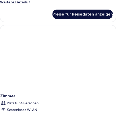
Weitere
Weitere Details
Details
für
Preise für Reisedaten anzeigen
Standard-
Doppelzimmer,
Seeblick
Zimmer
Platz für 4 Personen
Kostenloses WLAN