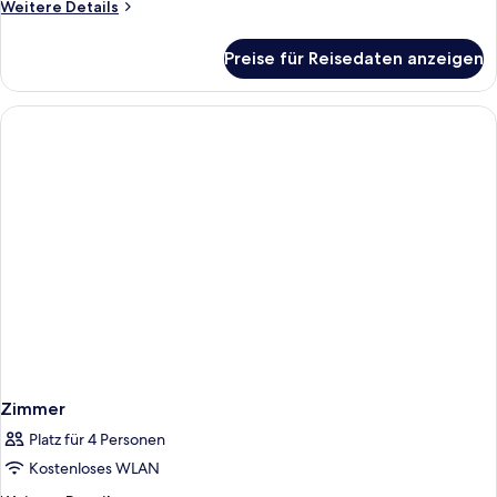
Weitere
Weitere Details
Details
für
Preise für Reisedaten anzeigen
Zimmer
Zimmer
Platz für 4 Personen
Kostenloses WLAN