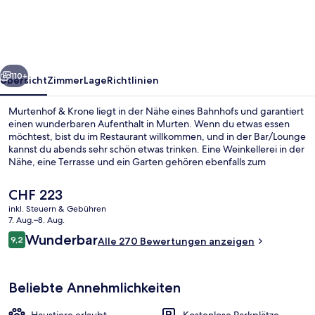
rück
Weiter
110+
Übersicht
Zimmer
Lage
Richtlinien
Murtenhof & Krone liegt in der Nähe eines Bahnhofs und garantiert
einen wunderbaren Aufenthalt in Murten. Wenn du etwas essen
möchtest, bist du im Restaurant willkommen, und in der Bar/Lounge
kannst du abends sehr schön etwas trinken. Eine Weinkellerei in der
Nähe, eine Terrasse und ein Garten gehören ebenfalls zum
Angebot.
Der
CHF 223
aktuelle
inkl. Steuern & Gebühren
Preis
7. Aug.–8. Aug.
Aussenbereich
beträgt
Bewertungen
Wunderbar
9,2
Alle 270 Bewertungen anzeigen
CHF 223.
9,2 von 10.
Beliebte Annehmlichkeiten