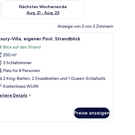
es Wochenende, Aug. 14 - Aug. 16.
Überprüfe die Verfügbarkeit für nächstes Wochenende, Aug. 2
Nächstes Wochenende
Aug. 21 - Aug. 23
Anzeige von 3 von 3 Zimmern
tt, einem Holzkopfende und einem Fenster mit Fensterläden.
le
Ein großes Haus mit Swimmingpool, Strand u
50
xury-Villa, eigener Pool, Strandblick
otos
Blick auf den Strand
ür
250 m²
uxury-
lla,
3 Schlafzimmer
igener
Platz für 8 Personen
ool,
2 King-Betten, 2 Einzelbetten und 1 Queen-Schlafsofa
trandblick
Kostenloses WLAN
nzeigen
itere
itere Details
tails
r
xury-
Preise anzeigen
la,
gener
ol,
randblick