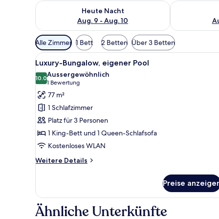
Überprüfe die Verfügbarkeit für heute Nacht, Aug. 9
Überprüfe die
Heute Nacht
Aug. 9 - Aug. 10
Au
Verfügbare
Alle Zimmer
1 Bett
2 Betten
Über 3 Betten
Filter
Alle
Ein Poolbereich mit Holzterra
für
11
Luxury-Bungalow, eigener Pool
Fotos
Zimmer
Aussergewöhnlich
für
10.0
10.0 von 10
(1
1 Bewertung
Luxury-
Bewertung)
77 m²
Bungalow,
1 Schlafzimmer
eigener
Platz für 3 Personen
Pool
1 King-Bett und 1 Queen-Schlafsofa
anzeigen
Kostenloses WLAN
Weitere
Weitere Details
Details
für
Preise anzeige
Luxury-
Bungalow,
eigener
Ähnliche Unterkünfte
Pool