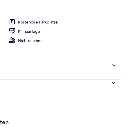
 eigener Pool, Strandblick | Strand-/Meerblick
Kostenlose Parkplätze
Klimaanlage
Nichtraucher
aten