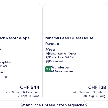
 Resort & Spa Moorea
Ninamu Pearl Guest House
Ninamu
ch Resort & Spa
Ninamu Pearl Guest House
Pearl
Punaauia
Guest
o
Pool
House
Parkplätze verfügbar
Punaauia
Kostenloses WLAN
Restaurant
arkplätze
 WLAN
9.2
Wunderbar
9.2
von
87 Bewertungen
ar
10,
rtungen
Wunderbar,
87
Der
Der
CHF 544
CHF 138
Bewertungen
Preis
Preis
inkl. Steuern & Gebühren
inkl. Steuern & Gebühren
beträgt
beträgt
2. Sept.–3. Sept.
30. Aug.–31. Aug.
CHF 544
CHF 138
Ähnliche Unterkünfte vergleichen